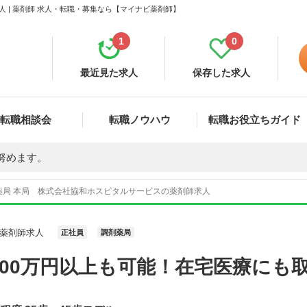
 | 薬剤師 求人・転職・募集なら【マイナビ薬剤師】
1
0
最近見た求人
保存した求人
転職相談会
転職ノウハウ
転職お役立ちガイド
努めます。
薬局 本局 株式会社協和ホスピタルサービスの薬剤師求人
薬剤師求人
正社員
調剤薬局
700万円以上も可能！在宅医療にも