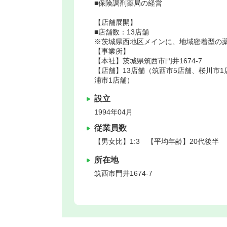
■保険調剤薬局の経営
【店舗展開】
■店舗数：13店舗
※茨城県西地区メインに、地域密着型の
【事業所】
【本社】茨城県筑西市門井1674-7
【店舗】13店舗（筑西市5店舗、桜川市1
浦市1店舗）
設立
1994年04月
従業員数
【男女比】1:3 【平均年齢】20代後半
所在地
筑西市
門井1674-7