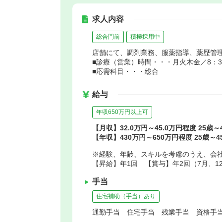
求人内容
総合門前
積極採用中
店舗にて、調剤業務、服薬指導、薬歴管
■診療（営業）時間・・・月火木金／8：30～
■応需科目・・・総合
給与
年収650万円以上可
【月収】32.0万円～45.0万円程度 25歳
【年収】430万円～650万円程度 25歳～
※経験、年齢、スキルを考慮のうえ、会
【昇給】年1回 【賞与】年2回（7月、1
手当
住宅補助（手当）あり
通勤手当 住宅手当 残業手当 資格手当