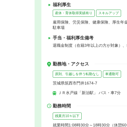
福利厚生
産休・育休取得実績有り
スキルアップ
雇用保険、労災保険、健康保険、厚生年
駐車場
手当・福利厚生備考
退職金制度（在籍3年以上の方が対象）
勤務地・アクセス
原則、引越しを伴う転勤なし
車通勤可
茨城県筑西市門井1674-7
ＪＲ水戸線「新治駅」 バス・車7分
勤務時間
残業月10ｈ以下
就業時間1:08時30分～18時30分（休憩6