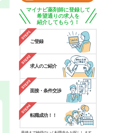
マイナビ薬剤師に登録して
希望通りの求人を
紹介してもらう！
STEP1
ご登録
STEP2
求人のご紹介
STEP3
面接・条件交渉
STEP4
転職成功！！
最後まで納得のいく転職先をお探しします。