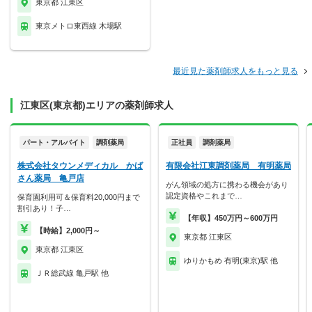
東京都 江東区
東京メトロ東西線 木場駅
最近見た薬剤師求人をもっと見る
江東区(東京都)エリアの薬剤師求人
パート・アルバイト
調剤薬局
正社員
調剤薬局
株式会社タウンメディカル かば
有限会社江東調剤薬局 有明薬局
さん薬局 亀戸店
がん領域の処方に携わる機会があり
認定資格やこれまで…
保育園利用可＆保育料20,000円まで
割引あり！子…
【年収】450万円～600万円
【時給】2,000円～
東京都 江東区
東京都 江東区
ゆりかもめ 有明(東京)駅 他
ＪＲ総武線 亀戸駅 他