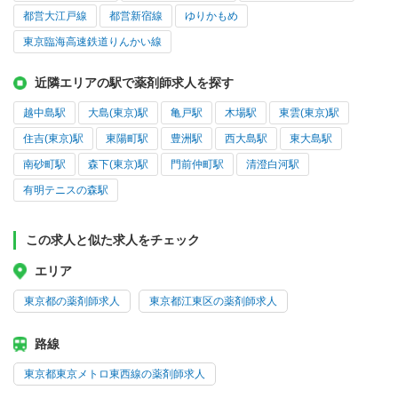
都営大江戸線
都営新宿線
ゆりかもめ
東京臨海高速鉄道りんかい線
近隣エリアの駅で薬剤師求人を探す
越中島駅
大島(東京)駅
亀戸駅
木場駅
東雲(東京)駅
住吉(東京)駅
東陽町駅
豊洲駅
西大島駅
東大島駅
南砂町駅
森下(東京)駅
門前仲町駅
清澄白河駅
有明テニスの森駅
この求人と似た求人をチェック
エリア
東京都の薬剤師求人
東京都江東区の薬剤師求人
路線
東京都東京メトロ東西線の薬剤師求人