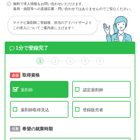
無料で求人情報をお問い合わせいただけます。
薬局・病院等への直接応募・問い合わせではありませんのでご安心ください。
マイナビ薬剤師ご登録後、担当のアドバイザーより
この求人についてご案内差し上げます！
1分で登録完了
1
2
3
4
5
取得資格
必須
必須
薬剤師
認定薬剤師
薬剤師取得見込
登録販売者
取得予定年
希望の就業時期
必須
任意