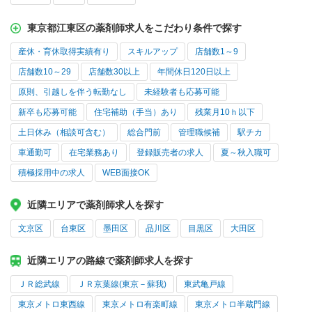
東京都江東区の薬剤師求人をこだわり条件で探す
産休・育休取得実績有り
スキルアップ
店舗数1～9
店舗数10～29
店舗数30以上
年間休日120日以上
原則、引越しを伴う転勤なし
未経験者も応募可能
新卒も応募可能
住宅補助（手当）あり
残業月10ｈ以下
土日休み（相談可含む）
総合門前
管理職候補
駅チカ
車通勤可
在宅業務あり
登録販売者の求人
夏～秋入職可
積極採用中の求人
WEB面接OK
近隣エリアで薬剤師求人を探す
文京区
台東区
墨田区
品川区
目黒区
大田区
近隣エリアの路線で薬剤師求人を探す
ＪＲ総武線
ＪＲ京葉線(東京－蘇我)
東武亀戸線
東京メトロ東西線
東京メトロ有楽町線
東京メトロ半蔵門線