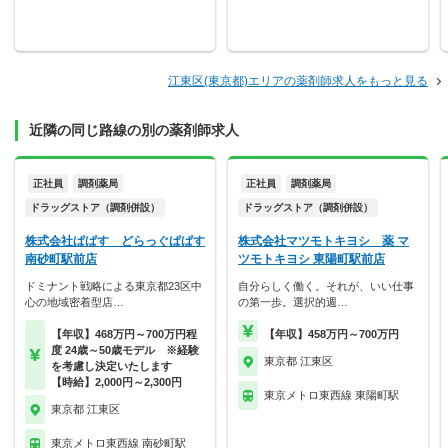
江東区(東京都)エリアの薬剤師求人をもっと見る
近隣の同じ路線の別の薬剤師求人
正社員
調剤薬局
正社員
調剤薬局
ドラッグストア（調剤併設）
ドラッグストア（調剤併設）
株式会社ぱぱす どらっぐぱぱす
株式会社マツモトキヨシ 薬 マ
南砂町駅前店
ツモトキヨシ 東陽町駅前店
ドミナント戦略による東京都23区中
自分らしく働く。それが、いい仕事
心の地域密着型店…
の第一歩。選択的週…
【年収】468万円～700万円程
【年収】458万円～700万円
度 24歳～50歳モデル ※経験
東京都 江東区
を考慮し決定いたします
【時給】2,000円～2,300円
東京メトロ東西線 東陽町駅
東京都 江東区
東京メトロ東西線 南砂町駅