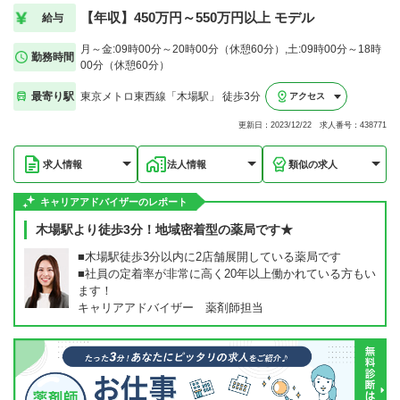
【年収】450万円～550万円以上 モデル
給与
月～金:09時00分～20時00分（休憩60分）,土:09時00分～18時
勤務時間
00分（休憩60分）
最寄り駅
東京メトロ東西線「木場駅」 徒歩3分
アクセス
更新日：2023/12/22 求人番号：438771
求人情報
法人情報
類似の求人
キャリアアドバイザーのレポート
木場駅より徒歩3分！地域密着型の薬局です★
■木場駅徒歩3分以内に2店舗展開している薬局です
■社員の定着率が非常に高く20年以上働かれている方もい
ます！
キャリアアドバイザー 薬剤師担当