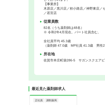
【事業所】
木原店／黒川店／枳小路店／神野東店／
／若宮店
従業員数
82名（うち薬剤師は48名）
※ 令和2年4月現在。パート社員含む。
全社員平均 45.3歳
（薬剤師 47.0歳 MP社員 41.3歳 男性
所在地
佐賀市
本庄町袋286-5 サガンスクエアビ
最近見た薬剤師求人
正社員
調剤薬局