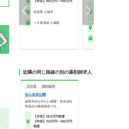
【年収】450万円～650万円
【月収】15.5万円～25.
円程度
佐賀県 小城市
【年収】290万円～47
ＪＲ唐津線 小城駅
佐賀県 小城市
ＪＲ唐津線 小城駅
近隣の同じ路線の別の薬剤師求人
正社員
調剤薬局
法人名非公開
福岡市内を中心に展開！有休消化
率高めの職場環境で仕…
【月収】28.5万円程度
【年収】410万円～650万円
程度