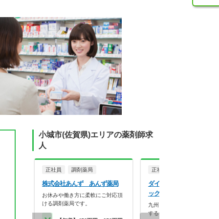
小城市(佐賀県)エリアの薬剤師求
人
正社員
調剤薬局
正社員
株式会社あんず あんず薬局
ダイレックス株式会社 ダ
ックス三日月店
お休みや働き方に柔軟にご対応頂
ける調剤薬局です。
九州～北陸地方に約300店舗
するディスカウント…