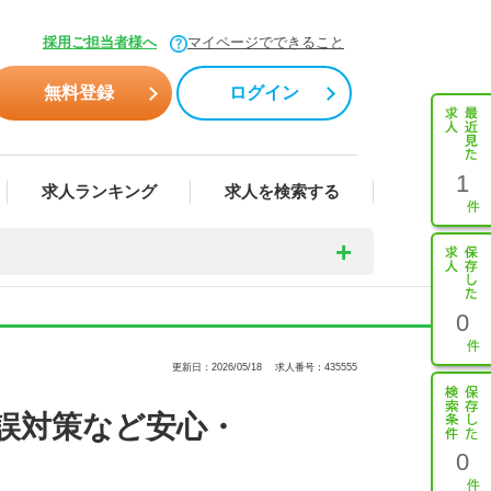
採用ご担当者様へ
マイページでできること
無料登録
ログイン
1
求人ランキング
求人を検索する
0
更新日：2026/05/18
求人番号：435555
誤対策など安心・
0