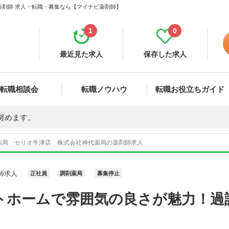
薬剤師 求人・転職・募集なら【マイナビ薬剤師】
1
0
最近見た求人
保存した求人
転職相談会
転職ノウハウ
転職お役立ちガイド
努めます。
薬局 セリオ牛津店 株式会社神代薬局の薬剤師求人
師求人
正社員
調剤薬局
募集停止
トホームで雰囲気の良さが魅力！過