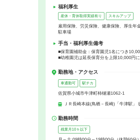
福利厚生
産休・育休取得実績有り
スキルアップ
雇用保険、労災保険、健康保険、厚生年
駐車場
手当・福利厚生備考
■保育園補助金：保育園児1名につき10,0
■幼稚園児は延長保育分を上限10,000円
勤務地・アクセス
車通勤可
駅チカ
佐賀県小城市牛津町柿樋瀬1062-1
ＪＲ長崎本線(鳥栖－長崎)「牛津駅」 
勤務時間
残業月10ｈ以下
月～土:09時00分～19時00分（休憩60分