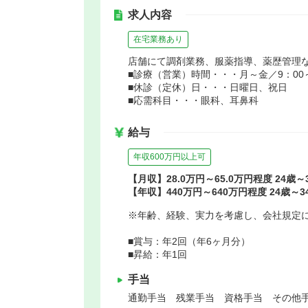
求人内容
在宅業務あり
店舗にて調剤業務、服薬指導、薬歴管理
■診療（営業）時間・・・月～金／9：00～18
■休診（定休）日・・・日曜日、祝日
■応需科目・・・眼科、耳鼻科
給与
年収600万円以上可
【月収】28.0万円～65.0万円程度 24歳
【年収】440万円～640万円程度 24歳～
※年齢、経験、実力を考慮し、会社規定
■賞与：年2回（年6ヶ月分）
■昇給：年1回
手当
通勤手当 残業手当 資格手当 その他手