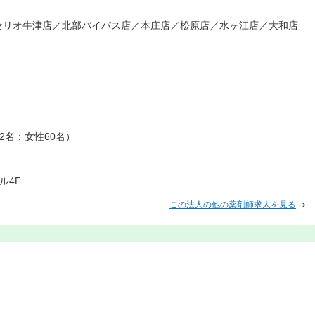
セリオ牛津店／北部バイパス店／本庄店／松原店／水ヶ江店／大和店
22名：女性60名）
ル4F
この法人の他の薬剤師求人を見る