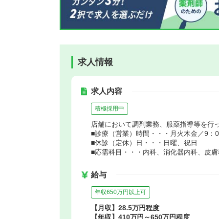
求人情報
求人内容
積極採用中
店舗において調剤業務、服薬指導等を行
■診療（営業）時間・・・月火木金／9：00～
■休診（定休）日・・・日曜、祝日
■応需科目・・・内科、消化器内科、皮膚
給与
年収650万円以上可
【月収】28.5万円程度
【年収】410万円～650万円程度