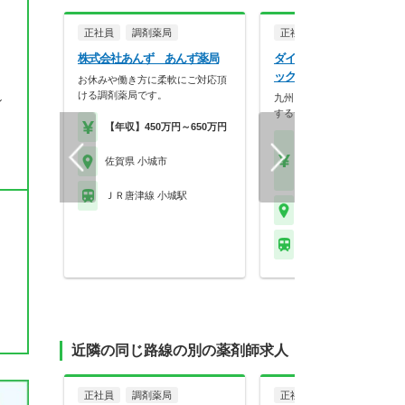
正社員
調剤薬局
正社員
株式会社あんず あんず薬局
ダイレックス株式会社 ダ
ックス三日月店
お休みや働き方に柔軟にご対応頂
ける調剤薬局です。
九州～北陸地方に約300店舗
シ
するディスカウント…
【年収】450万円～650万円
【月収】15.5万円～25.
円程度
佐賀県 小城市
【年収】290万円～47
ＪＲ唐津線 小城駅
佐賀県 小城市
ＪＲ唐津線 小城駅
近隣の同じ路線の別の薬剤師求人
正社員
調剤薬局
正社員