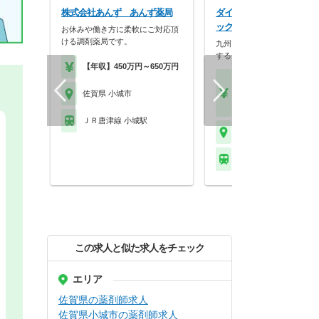
株式会社あんず あんず薬局
ダイレックス株式会社 ダ
ックス三日月店
お休みや働き方に柔軟にご対応頂
ける調剤薬局です。
九州～北陸地方に約300店舗
するディスカウント…
【年収】450万円～650万円
【月収】15.5万円～25.
円程度
佐賀県 小城市
【年収】290万円～47
ＪＲ唐津線 小城駅
佐賀県 小城市
ＪＲ唐津線 小城駅
この求人と似た求人をチェック
エリア
佐賀県の薬剤師求人
佐賀県小城市の薬剤師求人