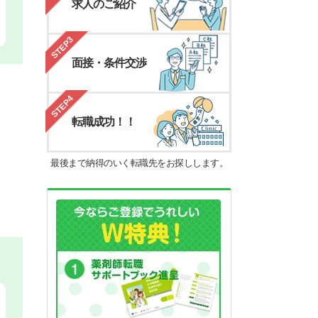
求人のご紹介
STEP3
面接・条件交渉
STEP4
転職成功！！
最後まで納得のいく転職先をお探しします。