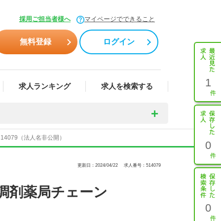
】
採用ご担当者様へ
マイページでできること
無料登録
ログイン
1
求人ランキング
求人を検索する
4079（法人名非公開）
0
更新日：2024/04/22
求人番号：514079
調剤薬局チェーン
0