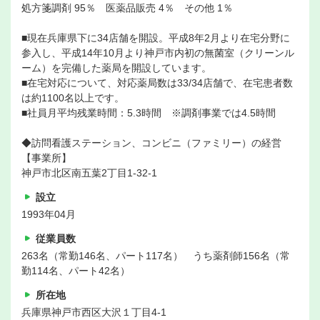
処方箋調剤 95％ 医薬品販売 4％ その他 1％
■現在兵庫県下に34店舗を開設。平成8年2月より在宅分野に
参入し、平成14年10月より神戸市内初の無菌室（クリーンル
ーム）を完備した薬局を開設しています。
■在宅対応について、対応薬局数は33/34店舗で、在宅患者数
は約1100名以上です。
■社員月平均残業時間：5.3時間 ※調剤事業では4.5時間
◆訪問看護ステーション、コンビニ（ファミリー）の経営
【事業所】
神戸市北区南五葉2丁目1-32-1
設立
1993年04月
従業員数
263名（常勤146名、パート117名） うち薬剤師156名（常
勤114名、パート42名）
所在地
兵庫県神戸市西区大沢１丁目4-1