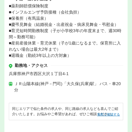
■薬剤師賠償保険制度
■インフルエンザ予防接種（会社負担）
■保養所（有馬温泉）
■慶弔見舞金（結婚祝金・出産祝金・病床見舞金・弔慰金）
■育児短時間勤務制度（子が小学校3年の年度末まで、週30時
間～勤務可能）
■産前産後休業・育児休業（子が1歳になるまで。保育所に入
れない場合は最大2年まで）
■退職金（勤続3年以上の方対象）
勤務地・アクセス
兵庫県神戸市西区大沢１丁目4-1
ＪＲ山陽本線(神戸－門司)「大久保(兵庫)駅」 バス・車20
分
同じエリアで似た条件の求人や、同じ路線の求人なども喜んでご紹
介いたします。お悩みやご希望があれば、ぜひご相談ください。
無料で相談する