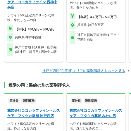
ケア ココカラファイン 西神中
ホワイト500認定のクリーンな環
央店
境。身だしなみの自…
ホワイト500認定のクリーンな環
【年収】430万円～560万円
境。身だしなみの自…
兵庫県 神戸市西区
【年収】430万円～560万円
神戸市営地下鉄海岸線 三宮・
兵庫県 神戸市西区
花時計前駅
神戸市営地下鉄西神・山手線
(新神戸－新長田) 西神中央駅
神戸市西区(兵庫県)エリアの薬剤師求人をもっと見る
近隣の同じ路線の別の薬剤師求人
正社員
調剤薬局
正社員
調剤薬局
株式会社ココカラファインヘルス
株式会社ココカラファインヘルス
ケア フタツカ薬局 神戸西店
ケア フタツカ薬局 みたに店
ホワイト500認定のクリーンな環
ホワイト500認定のクリーンな環
境。身だしなみの自…
境。身だしなみの自…