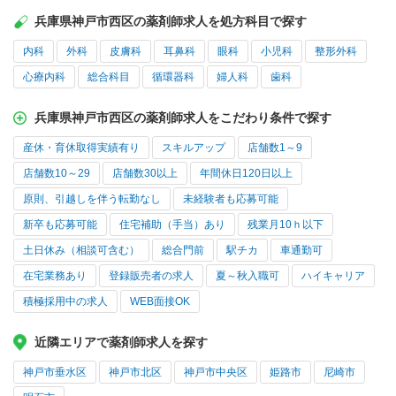
兵庫県神戸市西区の薬剤師求人を処方科目で探す
内科
外科
皮膚科
耳鼻科
眼科
小児科
整形外科
心療内科
総合科目
循環器科
婦人科
歯科
兵庫県神戸市西区の薬剤師求人をこだわり条件で探す
産休・育休取得実績有り
スキルアップ
店舗数1～9
店舗数10～29
店舗数30以上
年間休日120日以上
原則、引越しを伴う転勤なし
未経験者も応募可能
新卒も応募可能
住宅補助（手当）あり
残業月10ｈ以下
土日休み（相談可含む）
総合門前
駅チカ
車通勤可
在宅業務あり
登録販売者の求人
夏～秋入職可
ハイキャリア
積極採用中の求人
WEB面接OK
近隣エリアで薬剤師求人を探す
神戸市垂水区
神戸市北区
神戸市中央区
姫路市
尼崎市