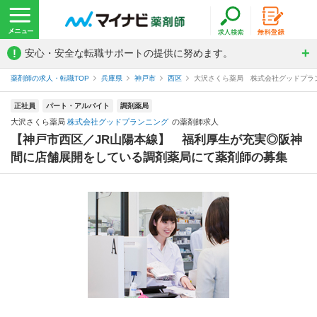
!
安心・安全な転職サポートの提供に努めます。
薬剤師の求人・転職TOP
兵庫県
神戸市
西区
大沢さくら薬局 株式会社グッドプラ
正社員
パート・アルバイト
調剤薬局
大沢さくら薬局
株式会社グッドプランニング
の薬剤師求人
【神戸市西区／JR山陽本線】 福利厚生が充実◎阪神
間に店舗展開をしている調剤薬局にて薬剤師の募集