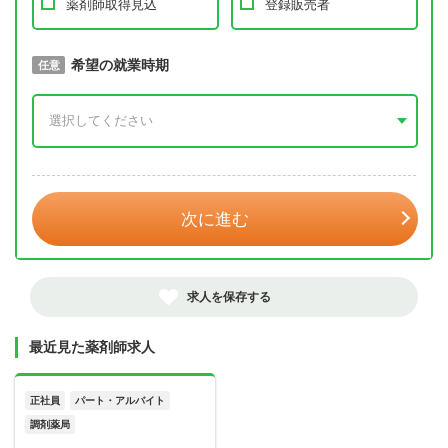
薬剤師取得見込
登録販売者
取得予定年
希望の就業時期
必須
任意
年 3月
次に進む
求人を保存する
最近見た薬剤師求人
正社員
パート・アルバイト
調剤薬局