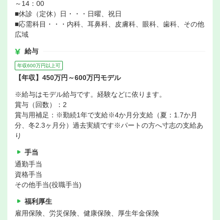
～14：00
■休診（定休）日・・・日曜、祝日
■応需科目・・・内科、耳鼻科、皮膚科、眼科、歯科、その他
広域
給与
年収600万円以上可
【年収】450万円～600万円モデル
※給与はモデル給与です。経験などに依ります。
賞与（回数）：2
賞与用補足：※勤続1年で支給※4か月分支給（夏：1.7か月
分、冬2.3ヶ月分）過去実績です※パートの方へ寸志の支給あ
り
手当
通勤手当
資格手当
その他手当(役職手当)
福利厚生
雇用保険、労災保険、健康保険、厚生年金保険