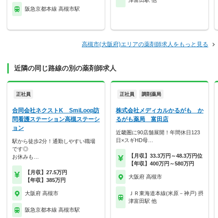
津富田駅 他
阪急京都本線 高槻市駅
高槻市(大阪府)エリアの薬剤師求人をもっと見る
近隣の同じ路線の別の薬剤師求人
正社員
正社員
調剤薬局
合同会社ネクストK SmiLoop訪
株式会社メディカルかるがも か
問看護ステーション高槻ステーシ
るがも薬局 富田店
ョン
近畿圏に90店舗展開！年間休日123
日×スギHD母…
駅から徒歩2分！通勤しやすい職場
です◎
【月収】33.3万円～48.3万円位
お休みも…
【年収】400万円～580万円
【月収】27.5万円
大阪府 高槻市
【年収】385万円
大阪府 高槻市
ＪＲ東海道本線(米原－神戸) 摂
津富田駅 他
阪急京都本線 高槻市駅