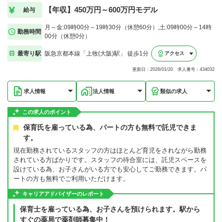
【年収】450万円～600万円モデル
給与
月～金:09時00分～19時30分（休憩60分）,土:09時00分～14時
勤務時間
00分（休憩0分）
最寄り駅
阪急京都本線「上牧(大阪)駅」 徒歩1分
アクセス
更新日：2026/01/20 求人番号：434032
求人情報
法人情報
類似の求人
この求人のポイント
保育氏を雇っている為、パートの方も無料で託児できま
す。
現在勤務されているスタッフの方はほとんど育児をされながら勤務
されている方ばかりです。スタッフの待合室には、託児スペースを
設けている為、お子さんがいる方でも安心してご勤務できます。パ
ートの方も無料でご利用いただけます。
キャリアアドバイザーのレポート
保育士を雇っている為、お子さんを預けられます。駅から
すぐの薬局で薬剤師募集中！