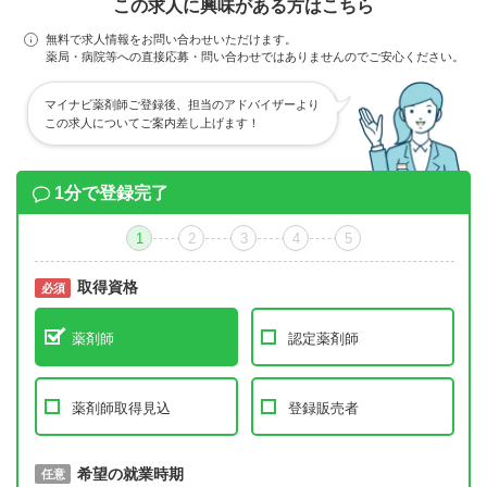
この求人に興味がある方はこちら
無料で求人情報をお問い合わせいただけます。
薬局・病院等への直接応募・問い合わせではありませんのでご安心ください。
マイナビ薬剤師ご登録後、担当のアドバイザーより
この求人についてご案内差し上げます！
1分で登録完了
1
2
3
4
5
取得資格
必須
必須
薬剤師
認定薬剤師
薬剤師取得見込
登録販売者
取得予定年
希望の就業時期
必須
任意