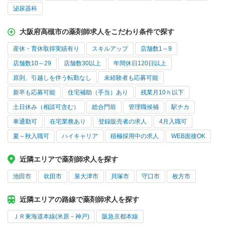
泌尿器科
大阪府高槻市の薬剤師求人をこだわり条件で探す
産休・育休取得実績有り
スキルアップ
店舗数1～9
店舗数10～29
店舗数30以上
年間休日120日以上
原則、引越しを伴う転勤なし
未経験者も応募可能
新卒も応募可能
住宅補助（手当）あり
残業月10ｈ以下
土日休み（相談可含む）
総合門前
管理職候補
駅チカ
車通勤可
在宅業務あり
登録販売者の求人
4月入職可
夏～秋入職可
ハイキャリア
積極採用中の求人
WEB面接OK
近隣エリアで薬剤師求人を探す
池田市
吹田市
泉大津市
貝塚市
守口市
枚方市
近隣エリアの路線で薬剤師求人を探す
ＪＲ東海道本線(米原－神戸)
阪急京都本線