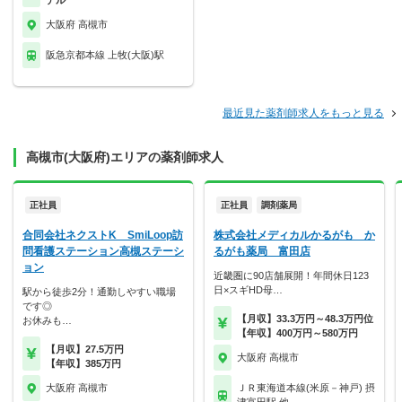
デル
大阪府 高槻市
阪急京都本線 上牧(大阪)駅
最近見た薬剤師求人をもっと見る
高槻市(大阪府)エリアの薬剤師求人
正社員
正社員
調剤薬局
合同会社ネクストK SmiLoop訪
株式会社メディカルかるがも か
問看護ステーション高槻ステーシ
るがも薬局 富田店
ョン
近畿圏に90店舗展開！年間休日123
日×スギHD母…
駅から徒歩2分！通勤しやすい職場
です◎
【月収】33.3万円～48.3万円位
お休みも…
【年収】400万円～580万円
【月収】27.5万円
大阪府 高槻市
【年収】385万円
大阪府 高槻市
ＪＲ東海道本線(米原－神戸) 摂