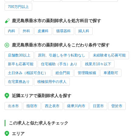
700万円以上
鹿児島県垂水市の薬剤師求人を処方科目で探す
内科
外科
皮膚科
循環器科
婦人科
鹿児島県垂水市の薬剤師求人をこだわり条件で探す
店舗数30以上
原則、引越しを伴う転勤なし
未経験者も応募可能
新卒も応募可能
住宅補助（手当）あり
残業月10ｈ以下
土日休み（相談可含む）
総合門前
管理職候補
車通勤可
在宅業務あり
積極採用中の求人
近隣エリアで薬剤師求人を探す
出水市
指宿市
西之表市
薩摩川内市
日置市
曽於市
この求人と似た求人をチェック
エリア