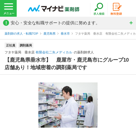
!
安心・安全な転職サポートの提供に努めます。
薬剤師の求人・転職TOP
鹿児島県
垂水市
フタヤ薬局 垂水店 有限会社二矢メディカ
正社員
調剤薬局
フタヤ薬局 垂水店
有限会社二矢メディカル
の薬剤師求人
【鹿児島県垂水市】 鹿屋市・鹿児島市にグループ10
店舗あり！地域密着の調剤薬局です