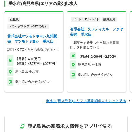
垂水市(鹿児島県)エリアの薬剤師求人
正社員
パート・アルバイト
調剤薬局
ドラッグストア（OTCのみ）
有限会社二矢メディカル フタヤ
薬局 垂水店
株式会社マツモトキヨシ九州販
売 マツモトキヨシ 垂水店
「10年先も通用し生き残れる薬剤
師」を育成していま…
調剤・OTCどちらも勉強できます！
【時給】2,000円～2,500円
【月収】40.0万円
【年収】480万円～600万円
鹿児島県 垂水市
鹿児島県 垂水市
※お問い合わせください
※お問い合わせください
垂水市(鹿児島県)エリアの薬剤師求人をもっと見る
鹿児島県の新着求人情報をアプリで見る