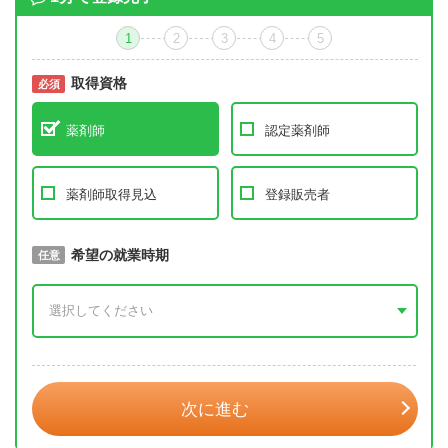
1
2
3
4
5
取得資格
必須
必須
薬剤師
認定薬剤師
薬剤師取得見込
登録販売者
取得予定年
希望の就業時期
必須
任意
年 3月
次に進む