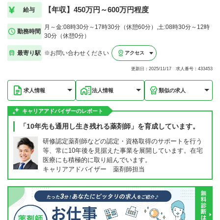
【年収】450万円～600万円程度
給与
月～金:08時30分～17時30分（休憩60分）,土:08時30分～12時
勤務時間
30分（休憩0分）
最寄り駅
※お問い合わせください
アクセス
更新日：2025/11/17 求人番号：433453
求人情報
法人情報
類似の求人
キャリアアドバイザーのレポート
「10年先も通用し生き残れる薬剤師」を育成しています。
研修認定薬剤師などの認定・資格取得のサポートを行う
等、常に10年後を見据えた事業を展開しています。在宅
医療にも積極的に取り組んでいます。
キャリアアドバイザー 薬剤師担当