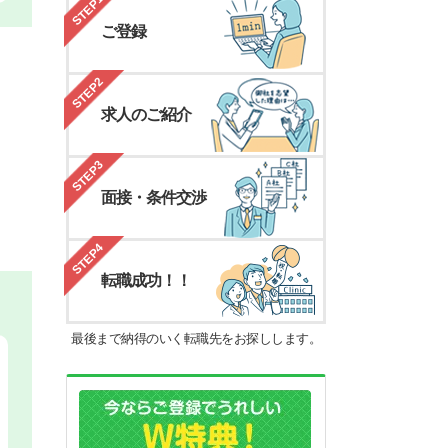
STEP1
ご登録
STEP2
求人のご紹介
STEP3
面接・条件交渉
STEP4
転職成功！！
最後まで納得のいく転職先をお探しします。