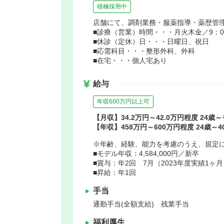
積極採用中
店舗にて、調剤業務・服薬指導・薬歴管
■診療（営業）時間・・・月火木金／9：00～
■休診（定休）日・・・日曜日、祝日
■応需科目・・・整形外科、外科
■在宅・・・個人宅あり
給与
年収600万円以上可
【月収】34.2万円～42.0万円程度 24歳
【年収】458万円～600万円程度 24歳～
※年齢、経験、能力を考慮のうえ、規定
■モデル年収：4,584,000円／新卒
■賞与：年2回 7月（2023年度実績1ヶ月
■昇給：年1回
手当
通勤手当(全額支給) 残業手当
福利厚生