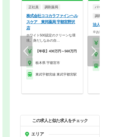
正社員
調剤薬局
パート・アルバイト
株式会社ココカラファインヘル
調剤薬局
スケア 東邦薬局 宇都宮野沢
法人名非公開
店
※お問い合わせください
ホワイト500認定のクリーンな環
境。身だしなみの自…
【時給】2,000円～
【年収】430万円～560万円
栃木県 宇都宮市
栃木県 宇都宮市
東武宇都宮線 江曽島駅
東武宇都宮線 東武宇都宮駅
この求人と似た求人をチェック
エリア