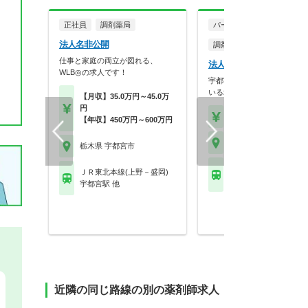
正社員
調剤薬局
パート・アルバイト
法人名非公開
調剤薬局
仕事と家庭の両立が図れる、
法人名非公開
WLB◎の求人です！
宇都宮市を中心に9店舗展開
いる地域密着型の調剤…
【月収】35.0万円～45.0万
円
【時給】2,000円～2,3
【年収】450万円～600万円
栃木県 宇都宮市
栃木県 宇都宮市
ＪＲ東北本線(上野－盛
ＪＲ東北本線(上野－盛岡)
岡本(栃木)駅
宇都宮駅 他
近隣の同じ路線の別の薬剤師求人