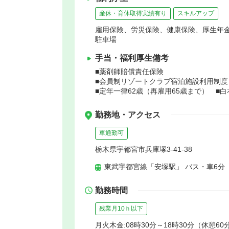
産休・育休取得実績有り
スキルアップ
雇用保険、労災保険、健康保険、厚生年
駐車場
手当・福利厚生備考
■薬剤師賠償責任保険
■会員制リゾートクラブ宿泊施設利用制度
■定年一律62歳（再雇用65歳まで） ■
勤務地・アクセス
車通勤可
栃木県宇都宮市兵庫塚3-41-38
東武宇都宮線「安塚駅」 バス・車6分
勤務時間
残業月10ｈ以下
月火木金:08時30分～18時30分（休憩60