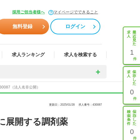
】
採用ご担当者様へ
マイページでできること
無料登録
ログイン
1
求人ランキング
求人を検索する
0087（法人名非公開）
0
更新日：2025/01/28
求人番号：430087
に展開する調剤薬
0