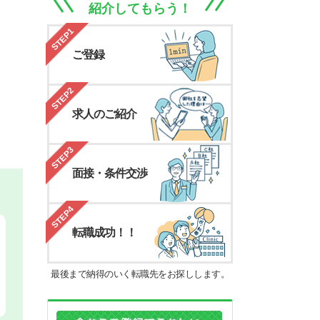
紹介してもらう！
STEP1
ご登録
STEP2
求人のご紹介
STEP3
面接・条件交渉
STEP4
転職成功！！
最後まで納得のいく転職先をお探しします。