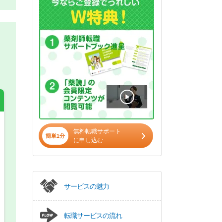
無料転職サポート
希望の働き方
簡単1分
必須
に申し込む
正社員
パート(週4日～5日)
サービスの魅力
転職サービスの流れ