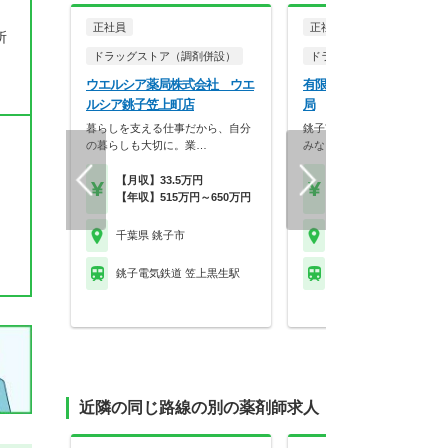
正社員
正社員
調剤薬局
所
ドラッグストア（調剤併設）
ドラッグストア（OTCのみ
ウエルシア薬局株式会社 ウエ
有限会社エビス薬局 エビ
ルシア銚子笠上町店
局
暮らしを支える仕事だから、自分
銚子市にある漢方薬局です！
の暮らしも大切に。業…
みなど柔軟に相談いた…
【月収】33.5万円
【月収】40.0万円
【年収】515万円～650万円
【年収】480万円～60
千葉県 銚子市
千葉県 銚子市
銚子電気鉄道 笠上黒生駅
銚子電気鉄道 本銚子駅
近隣の同じ路線の別の薬剤師求人