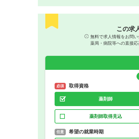
この求
無料で求人情報をお問い
薬局・病院等への直接応
取得資格
必須
薬剤師
薬剤師取得見込
取得予定年
希望の就業時期
必須
任意