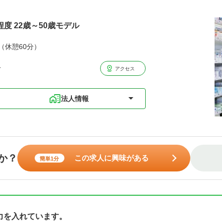
程度 22歳～50歳モデル
分（休憩60分）
分
アクセス
法人情報
か？
この求人に興味がある
簡単1分
力を入れています。