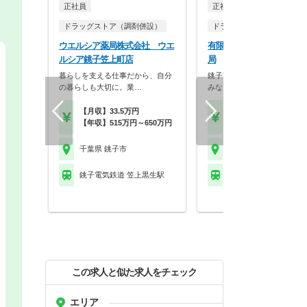
正社員
正社員
調剤薬局
ドラッグストア（調剤併設）
ドラッグストア（OTCのみ
ウエルシア薬局株式会社 ウエ
有限会社エビス薬局 エビ
ルシア銚子笠上町店
局
暮らしを支える仕事だから、自分
銚子市にある漢方薬局です！
の暮らしも大切に。業…
みなど柔軟に相談いた…
【月収】33.5万円
【月収】40.0万円
【年収】515万円～650万円
【年収】480万円～60
千葉県 銚子市
千葉県 銚子市
銚子電気鉄道 笠上黒生駅
銚子電気鉄道 本銚子駅
この求人と似た求人をチェック
エリア