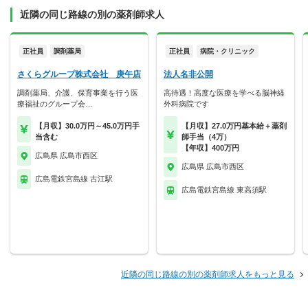
近隣の同じ路線の別の薬剤師求人
正社員
調剤薬局
正社員
病院・クリニック
さくらグループ株式会社 庚午店
法人名非公開
調剤薬局、介護、保育事業を行う医
高待遇！高度な医療を学べる脳神経
療福祉のグループ会…
外科病院です
【月収】30.0万円～45.0万円手
【月収】27.0万円基本給＋薬剤
当含む
師手当（4万）
【年収】400万円
広島県 広島市西区
広島県 広島市西区
広島電鉄宮島線 古江駅
広島電鉄宮島線 東高須駅
近隣の同じ路線の別の薬剤師求人をもっと見る