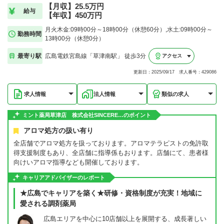
【月収】25.5万円
給与
【年収】450万円
月火木金:09時00分～18時00分（休憩60分）,水土:09時00分～
勤務時間
13時00分（休憩0分）
最寄り駅
広島電鉄宮島線「草津南駅」 徒歩3分
アクセス
更新日：2025/09/17 求人番号：429086
求人情報
法人情報
類似の求人
ミント薬局草津店 株式会社SINCERE…のポイント
アロマ処方の扱い有り
全店舗でアロマ処方を扱っております。アロマテラピストの免許取
得支援制度もあり、全店舗に指導係もおります。店舗にて、患者様
向けいアロマ指導なども開催しております。
キャリアアドバイザーのレポート
★広島でキャリアを築く★研修・資格制度が充実！地域に
愛される調剤薬局
広島エリアを中心に10店舗以上を展開する、成長著しい