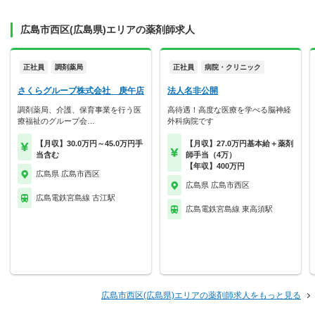
広島市西区(広島県)エリアの薬剤師求人
正社員
調剤薬局
正社員
病院・クリニック
さくらグループ株式会社 庚午店
法人名非公開
調剤薬局、介護、保育事業を行う医
高待遇！高度な医療を学べる脳神経
療福祉のグループ会…
外科病院です
【月収】30.0万円～45.0万円手
【月収】27.0万円基本給＋薬剤
当含む
師手当（4万）
【年収】400万円
広島県 広島市西区
広島県 広島市西区
広島電鉄宮島線 古江駅
広島電鉄宮島線 東高須駅
広島市西区(広島県)エリアの薬剤師求人をもっと見る