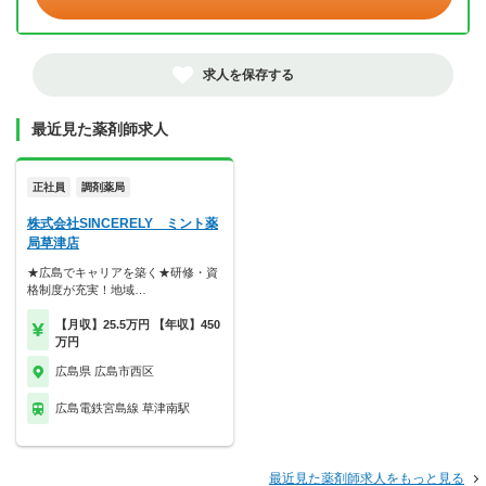
求人を保存する
最近見た薬剤師求人
正社員
調剤薬局
株式会社SINCERELY ミント薬
局草津店
★広島でキャリアを築く★研修・資
格制度が充実！地域…
【月収】25.5万円 【年収】450
万円
広島県 広島市西区
広島電鉄宮島線 草津南駅
最近見た薬剤師求人をもっと見る