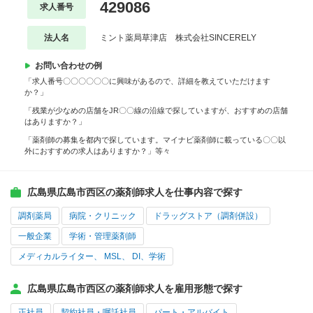
429086
求人番号
法人名
ミント薬局草津店 株式会社SINCERELY
お問い合わせの例
「求人番号〇〇〇〇〇〇に興味があるので、詳細を教えていただけます
か？」
「残業が少なめの店舗をJR〇〇線の沿線で探していますが、おすすめの店舗
はありますか？」
「薬剤師の募集を都内で探しています。マイナビ薬剤師に載っている〇〇以
外におすすめの求人はありますか？」等々
広島県広島市西区の薬剤師求人を仕事内容で探す
調剤薬局
病院・クリニック
ドラッグストア（調剤併設）
一般企業
学術・管理薬剤師
メディカルライター、 MSL、 DI、学術
広島県広島市西区の薬剤師求人を雇用形態で探す
正社員
契約社員・嘱託社員
パート・アルバイト