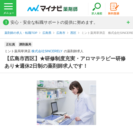
!
安心・安全な転職サポートの提供に努めます。
薬剤師の求人・転職TOP
広島県
広島市
西区
ミント薬局草津店 株式会社SINCER
正社員
調剤薬局
ミント薬局草津店
株式会社SINCERELY
の薬剤師求人
【広島市西区】★研修制度充実・アロマテラピー研修
あり★週休2日制の薬剤師求人です！