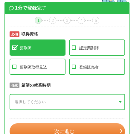
1分で登録完了
1
2
3
4
5
取得資格
必須
必須
薬剤師
認定薬剤師
薬剤師取得見込
登録販売者
取得予定年
希望の就業時期
必須
任意
年 3月
次に進む