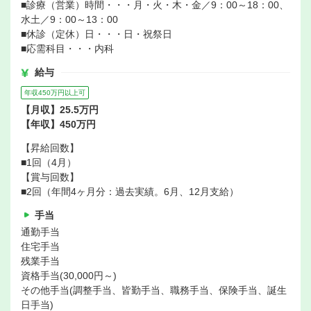
■診療（営業）時間・・・月・火・木・金／9：00～18：00、
水土／9：00～13：00
■休診（定休）日・・・日・祝祭日
■応需科目・・・内科
給与
年収450万円以上可
【月収】25.5万円
【年収】450万円
【昇給回数】
■1回（4月）
【賞与回数】
■2回（年間4ヶ月分：過去実績。6月、12月支給）
手当
通勤手当
住宅手当
残業手当
資格手当(30,000円～)
その他手当(調整手当、皆勤手当、職務手当、保険手当、誕生
日手当)