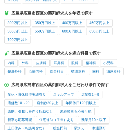
広島県広島市西区の薬剤師求人を年収で探す
300万円以上
350万円以上
400万円以上
450万円以上
500万円以上
550万円以上
600万円以上
650万円以上
700万円以上
広島県広島市西区の薬剤師求人を処方科目で探す
内科
外科
皮膚科
耳鼻科
眼科
精神科
小児科
整形外科
心療内科
総合科目
循環器科
歯科
泌尿器科
広島県広島市西区の薬剤師求人をこだわり条件で探す
産休・育休取得実績有り
スキルアップ
店舗数1～9
店舗数10～29
店舗数30以上
年間休日120日以上
原則、引越しを伴う転勤なし
未経験者も応募可能
新卒も応募可能
住宅補助（手当）あり
残業月10ｈ以下
土日休み（相談可含む）
総合門前
駅チカ
車通勤可