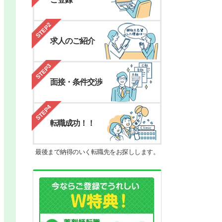
STEP2
求人のご紹介
STEP3
面接・条件交渉
STEP4
転職成功！！
最後まで納得のいく転職先をお探しします。