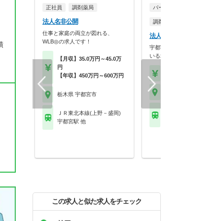
正社員
調剤薬局
パート・アルバイト
法人名非公開
調剤薬局
仕事と家庭の両立が図れる、
法人名非公開
WLB◎の求人です！
績
宇都宮市を中心に9店舗展開
いる地域密着型の調剤…
【月収】35.0万円～45.0万
円
【時給】2,000円～2,3
【年収】450万円～600万円
栃木県 宇都宮市
栃木県 宇都宮市
ＪＲ東北本線(上野－盛
ＪＲ東北本線(上野－盛岡)
岡本(栃木)駅
宇都宮駅 他
この求人と似た求人をチェック