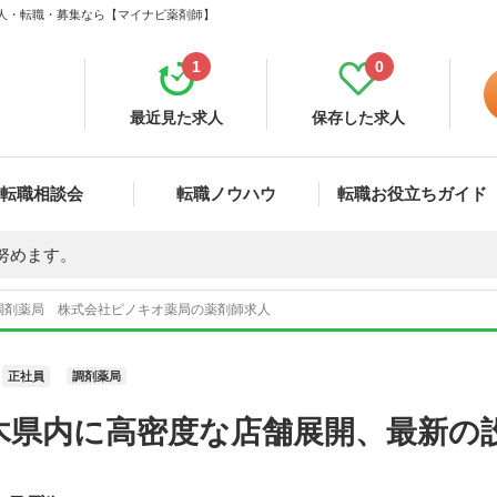
求人・転職・募集なら【マイナビ薬剤師】
1
0
最近見た求人
保存した求人
転職相談会
転職ノウハウ
転職お役立ちガイド
努めます。
調剤薬局 株式会社ピノキオ薬局の薬剤師求人
正社員
調剤薬局
木県内に高密度な店舗展開、最新の