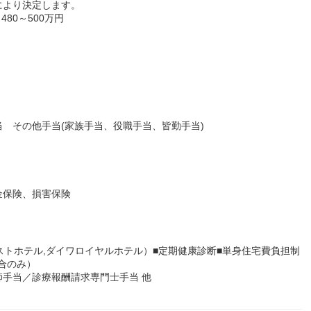
により決定します。
80～500万円
 その他手当(家族手当、役職手当、皆勤手当)
金保険、損害保険
ストホテル,ダイワロイヤルホテル）■定期健康診断■単身住宅費負担制
合のみ）
手当／診療報酬請求専門士手当 他