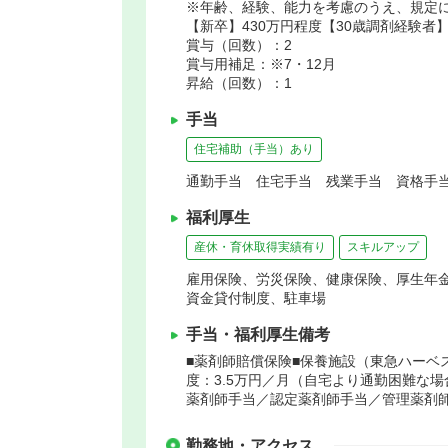
※年齢、経験、能力を考慮のうえ、規定
【新卒】430万円程度【30歳調剤経験者】4
賞与（回数）：2
賞与用補足：※7・12月
昇給（回数）：1
手当
住宅補助（手当）あり
通勤手当 住宅手当 残業手当 資格手当
福利厚生
産休・育休取得実績有り
スキルアップ
雇用保険、労災保険、健康保険、厚生年
資金貸付制度、駐車場
手当・福利厚生備考
■薬剤師賠償保険■保養施設（東急ハーベ
度：3.5万円／月（自宅より通勤困難な場
薬剤師手当／認定薬剤師手当／管理薬剤師
勤務地・アクセス