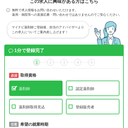
この求人に興味がある方はこちら
無料で求人情報をお問い合わせいただけます。
薬局・病院等への直接応募・問い合わせではありませんのでご安心ください。
マイナビ薬剤師ご登録後、担当のアドバイザーより
この求人についてご案内差し上げます！
1分で登録完了
1
2
3
4
5
取得資格
必須
必須
薬剤師
認定薬剤師
薬剤師取得見込
登録販売者
取得予定年
希望の就業時期
必須
任意