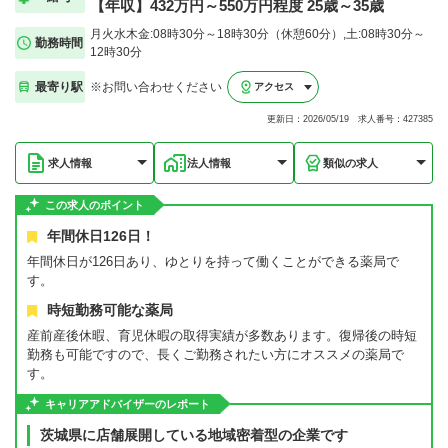
【年収】432万円～550万円程度 25歳～35歳
月火水木金:08時30分～18時30分（休憩60分）,土:08時30分～
勤務時間
12時30分
最寄り駅
※お問い合わせください
アクセス
更新日：2026/05/19 求人番号：427385
求人情報
法人情報
類似の求人
この求人のポイント
年間休日126日！
年間休日が126日あり、ゆとりを持って働くことができる薬局で
す。
時短勤務可能な薬局
産前産後休暇、育児休暇の取得実績が多数あります。復帰後の時短
勤務も可能ですので、長くご勤務されたい方にオススメの薬局で
す。
キャリアアドバイザーのレポート
茨城県に店舗展開している地域密着型の企業です