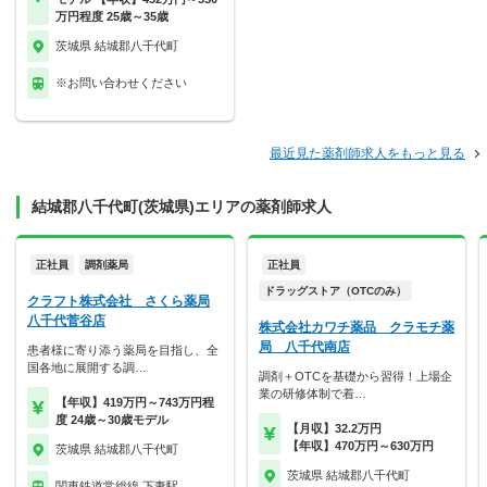
万円程度 25歳～35歳
茨城県 結城郡八千代町
※お問い合わせください
最近見た薬剤師求人をもっと見る
結城郡八千代町(茨城県)エリアの薬剤師求人
正社員
調剤薬局
正社員
ドラッグストア（OTCのみ）
クラフト株式会社 さくら薬局
八千代菅谷店
株式会社カワチ薬品 クラモチ薬
局 八千代南店
患者様に寄り添う薬局を目指し、全
国各地に展開する調…
調剤＋OTCを基礎から習得！上場企
業の研修体制で着…
【年収】419万円～743万円程
度 24歳～30歳モデル
【月収】32.2万円
【年収】470万円～630万円
茨城県 結城郡八千代町
茨城県 結城郡八千代町
関東鉄道常総線 下妻駅