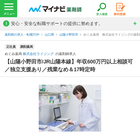
!
安心・安全な転職サポートの提供に努めます。
薬剤師の求人・転職TOP
山口県
山陽小野田市
めぐみ薬局 株式会社ライジングの薬剤
正社員
調剤薬局
めぐみ薬局
株式会社ライジング
の薬剤師求人
【山陽小野田市/JR山陽本線】年収600万円以上相談可
／独立支援あり／残業なめ＆17時定時