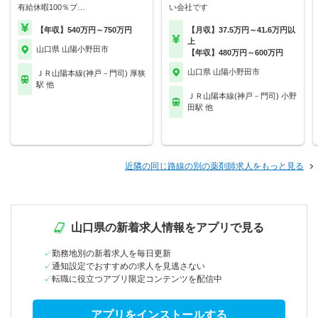
有給休暇100％プ…
い会社です
【年収】540万円～750万円
【月収】37.5万円～41.6万円以
上
山口県 山陽小野田市
【年収】480万円～600万円
山口県 山陽小野田市
ＪＲ山陽本線(神戸－門司) 厚狭
駅 他
ＪＲ山陽本線(神戸－門司) 小野
田駅 他
近隣の同じ路線の別の薬剤師求人をもっと見る
山口県の新着求人情報をアプリで見る
勤務地別の新着求人を毎日更新
通知設定でおすすめの求人を見逃さない
転職に役立つアプリ限定コンテンツを配信中
アプリをインストールする