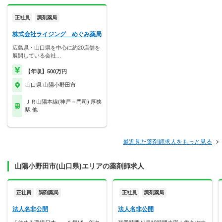
正社員
調剤薬局
株式会社ライジング めぐみ薬局
広島県・山口県を中心に約20店舗を
展開している会社…
【年収】500万円
山口県 山陽小野田市
ＪＲ山陽本線(神戸－門司) 厚狭
駅 他
最近見た薬剤師求人をもっと見る
山陽小野田市(山口県)エリアの薬剤師求人
正社員
調剤薬局
正社員
調剤薬局
法人名非公開
法人名非公開