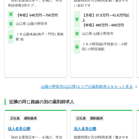
「休める環境日本一」を掲げ、年次
残業時間が月10時間未満！働きやす
有給休暇100％プ…
い会社です
【年収】540万円～750万円
【月収】37.5万円～41.6万円以
上
山口県 山陽小野田市
【年収】480万円～600万円
山口県 山陽小野田市
ＪＲ山陽本線(神戸－門司) 厚狭
駅 他
ＪＲ小野田線(宇部新川－小野
田) 小野田港駅
山陽小野田市(山口県)エリアの薬剤師求人をもっと見る
近隣の同じ路線の別の薬剤師求人
正社員
調剤薬局
正社員
調剤薬局
法人名非公開
法人名非公開
「休める環境日本一」を掲げ、年次
残業時間が月10時間未満！働きやす