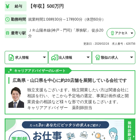
【年収】500万円
給与
勤務時間
就業時間1:08時30分～17時00分（休憩60分）
ＪＲ山陽本線(神戸－門司)「厚狭駅」 徒歩20
最寄り駅
アクセス
分
更新日：2026/02/24 求人番号：426756
求人情報
法人情報
類似の求人
キャリアアドバイザーのレポート
広島県・山口県を中心に約20店舗を展開している会社です
独立支援もございます。独立開業したい方は関連会社に
相談を行い、そこから予定地の選定、事業計画作成と開
業資金の相談など様々な形での支援もございます。
キャリアアドバイザー 薬剤師担当