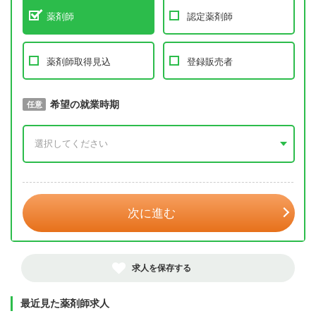
薬剤師
認定薬剤師
薬剤師取得見込
登録販売者
取得予定年
希望の就業時期
必須
任意
年 3月
次に進む
求人を保存する
最近見た薬剤師求人