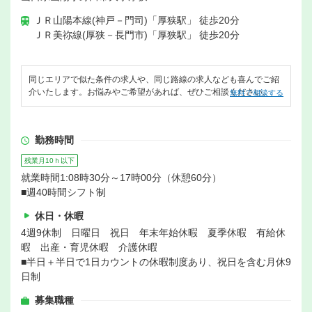
ＪＲ山陽本線(神戸－門司)「厚狭駅」 徒歩20分
ＪＲ美祢線(厚狭－長門市)「厚狭駅」 徒歩20分
同じエリアで似た条件の求人や、同じ路線の求人なども喜んでご紹
介いたします。お悩みやご希望があれば、ぜひご相談ください。
無料で相談する
勤務時間
残業月10ｈ以下
就業時間1:08時30分～17時00分（休憩60分）
■週40時間シフト制
休日・休暇
4週9休制 日曜日 祝日 年末年始休暇 夏季休暇 有給休
暇 出産・育児休暇 介護休暇
■半日＋半日で1日カウントの休暇制度あり、祝日を含む月休9
日制
募集職種