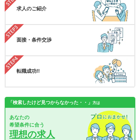
求人のご紹介
面接・条件交渉
転職成功!!
「検索したけど見つからなかった・・」
方は
あなたの
希望条件に合う
理想の求人