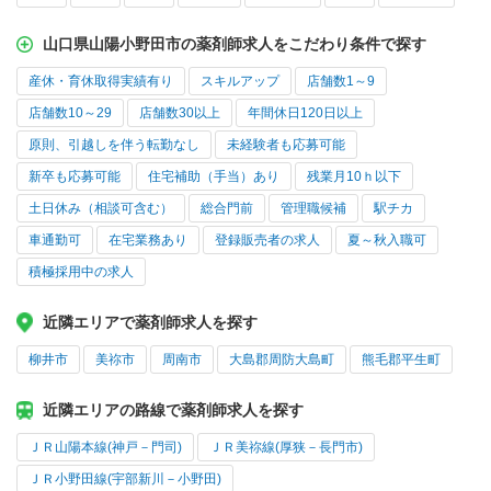
山口県山陽小野田市の薬剤師求人をこだわり条件で探す
産休・育休取得実績有り
スキルアップ
店舗数1～9
店舗数10～29
店舗数30以上
年間休日120日以上
原則、引越しを伴う転勤なし
未経験者も応募可能
新卒も応募可能
住宅補助（手当）あり
残業月10ｈ以下
土日休み（相談可含む）
総合門前
管理職候補
駅チカ
車通勤可
在宅業務あり
登録販売者の求人
夏～秋入職可
積極採用中の求人
近隣エリアで薬剤師求人を探す
柳井市
美祢市
周南市
大島郡周防大島町
熊毛郡平生町
近隣エリアの路線で薬剤師求人を探す
ＪＲ山陽本線(神戸－門司)
ＪＲ美祢線(厚狭－長門市)
ＪＲ小野田線(宇部新川－小野田)