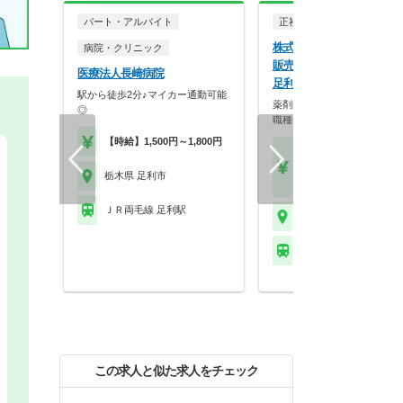
パート・アルバイト
正社員
調剤薬局
株式会社マツモトキヨシ東
病院・クリニック
販売 調剤薬局マツモトキ
医療法人長﨑病院
足利日赤店
駅から徒歩2分♪マイカー通勤可能
薬剤師資格を活かしつつも様
◎
職種を経験でき、成長…
【時給】1,500円～1,800円
【月収】23.0万円
【年収】460万円～70
栃木県 足利市
程度 22歳～40歳モデル
ＪＲ両毛線 足利駅
栃木県 足利市
ＪＲ両毛線 山前駅
この求人と似た求人をチェック