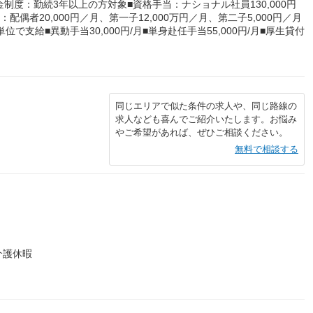
制度：勤続3年以上の方対象■資格手当：ナショナル社員130,000円
配偶者20,000円／月、第一子12,000万円／月、第二子5,000円／月
で支給■異動手当30,000円/月■単身赴任手当55,000円/月■厚生貸付
同じエリアで似た条件の求人や、同じ路線の
求人なども喜んでご紹介いたします。お悩み
やご希望があれば、ぜひご相談ください。
無料で相談する
）
介護休暇
）