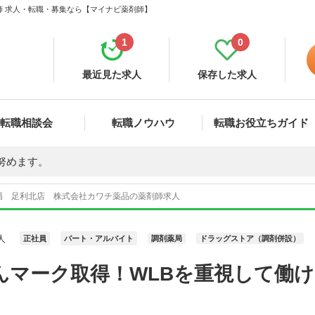
師 求人・転職・募集なら【マイナビ薬剤師】
1
0
最近見た求人
保存した求人
転職相談会
転職ノウハウ
転職お役立ちガイド
努めます。
局 足利北店 株式会社カワチ薬品の薬剤師求人
人
正社員
パート・アルバイト
調剤薬局
ドラッグストア（調剤併設）
んマーク取得！WLBを重視して働