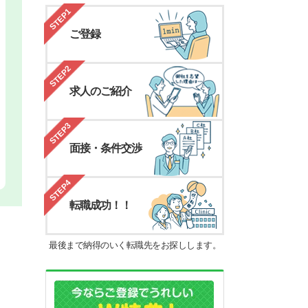
STEP1
ご登録
STEP2
求人のご紹介
STEP3
面接・条件交渉
STEP4
転職成功！！
最後まで納得のいく転職先をお探しします。