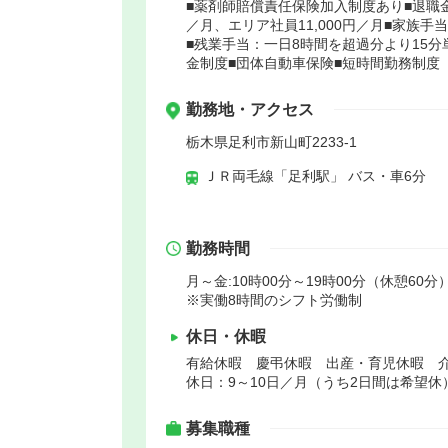
■薬剤師賠償責任保険加入制度あり■退職金
／月、エリア社員11,000円／月■家族手当：
■残業手当：一日8時間を超過分より15分単位
金制度■団体自動車保険■短時間勤務制度
勤務地・アクセス
栃木県足利市新山町2233-1
ＪＲ両毛線「足利駅」 バス・車6分
勤務時間
月～金:10時00分～19時00分（休憩60分
※実働8時間のシフト労働制
休日・休暇
有給休暇 慶弔休暇 出産・育児休暇 
休日：9～10日／月（うち2日間は希望休
募集職種