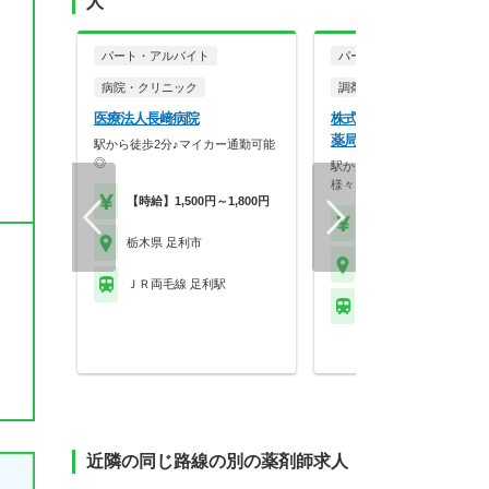
人
パート・アルバイト
パート・アルバイト
病院・クリニック
調剤薬局
医療法人長﨑病院
株式会社メディキュア ア
薬局
駅から徒歩2分♪マイカー通勤可能
◎
駅から徒歩圏内で残業も少な
様々なライフスタイル…
【時給】1,500円～1,800円
【時給】2,300円～2,5
栃木県 足利市
栃木県 足利市
ＪＲ両毛線 足利駅
東武伊勢崎線 野州山辺
近隣の同じ路線の別の薬剤師求人