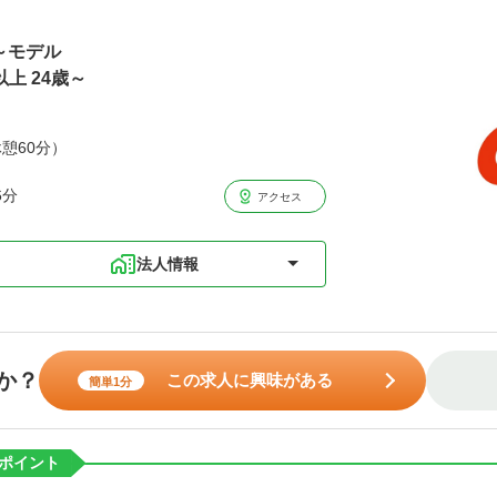
歳～モデル
以上 24歳～
休憩60分）
6分
アクセス
法人情報
か？
この求人に興味がある
簡単1分
ポイント