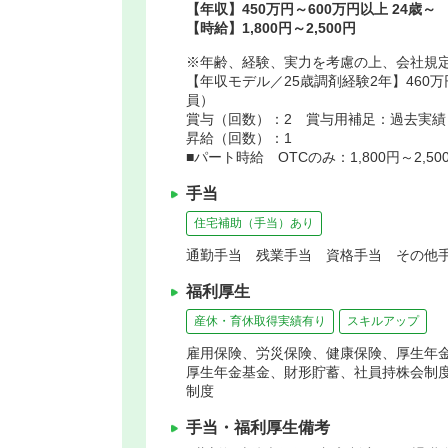
【年収】450万円～600万円以上 24歳～
【時給】1,800円～2,500円
※年齢、経験、実力を考慮の上、会社規
【年収モデル／25歳調剤経験2年】460
員）
賞与（回数）：2 賞与用補足：過去実績
昇給（回数）：1
■パート時給 OTCのみ：1,800円～2,500
手当
住宅補助（手当）あり
通勤手当 残業手当 資格手当 その他手
福利厚生
産休・育休取得実績有り
スキルアップ
雇用保険、労災保険、健康保険、厚生年
厚生年金基金、財形貯蓄、社員持株会制
制度
手当・福利厚生備考