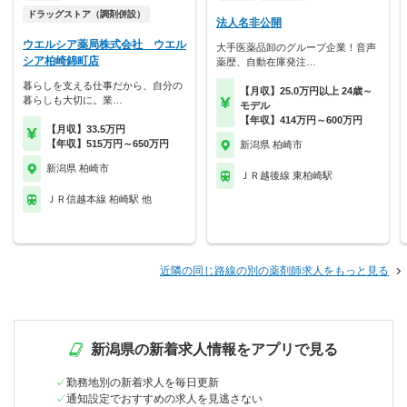
ドラッグストア（調剤併設）
法人名非公開
ウエルシア薬局株式会社 ウエル
大手医薬品卸のグループ企業！音声
シア柏崎錦町店
薬歴、自動在庫発注…
暮らしを支える仕事だから、自分の
【月収】25.0万円以上 24歳～
暮らしも大切に。業…
モデル
【年収】414万円～600万円
【月収】33.5万円
【年収】515万円～650万円
新潟県 柏崎市
新潟県 柏崎市
ＪＲ越後線 東柏崎駅
ＪＲ信越本線 柏崎駅 他
近隣の同じ路線の別の薬剤師求人をもっと見る
新潟県の新着求人情報をアプリで見る
勤務地別の新着求人を毎日更新
通知設定でおすすめの求人を見逃さない