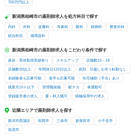
700万円以上
新潟県柏崎市の薬剤師求人を処方科目で探す
内科
外科
皮膚科
耳鼻科
眼科
精神科
整形外科
総合科目
循環器科
新潟県柏崎市の薬剤師求人をこだわり条件で探す
産休・育休取得実績有り
スキルアップ
店舗数10～29
店舗数30以上
年間休日120日以上
原則、引越しを伴う転勤なし
未経験者も応募可能
新卒も応募可能
住宅補助（手当）あり
残業月10ｈ以下
管理職候補
駅チカ
車通勤可
登録販売者の求人
夏～秋入職可
積極採用中の求人
近隣エリアで薬剤師求人を探す
新潟市西蒲区
長岡市
三条市
新発田市
小千谷市
加茂市