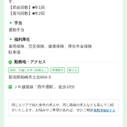
す。
【昇給回数】■年1回
【賞与回数】■年2回
手当
通勤手当
福利厚生
雇用保険、労災保険、健康保険、厚生年金保険
駐車場
勤務地・アクセス
原則、引越しを伴う転勤なし
車通勤可
駅チカ
新潟県柏崎市土合664-3
ＪＲ越後線「西中通駅」 徒歩10分
同じエリアで似た条件の求人や、同じ路線の求人なども喜んでご紹
介いたします。お悩みやご希望があれば、ぜひご相談ください。
無料で相談する