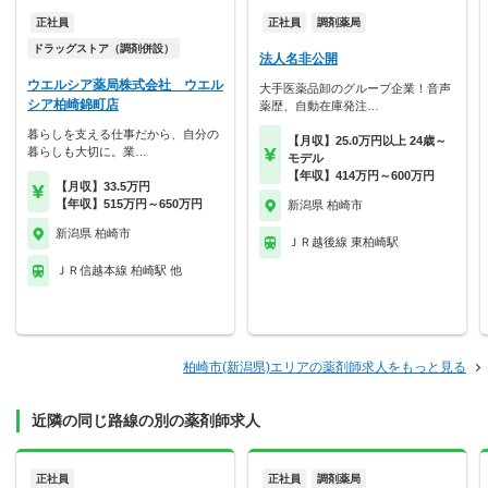
正社員
正社員
調剤薬局
ドラッグストア（調剤併設）
法人名非公開
ウエルシア薬局株式会社 ウエル
大手医薬品卸のグループ企業！音声
シア柏崎錦町店
薬歴、自動在庫発注…
暮らしを支える仕事だから、自分の
【月収】25.0万円以上 24歳～
暮らしも大切に。業…
モデル
【年収】414万円～600万円
【月収】33.5万円
【年収】515万円～650万円
新潟県 柏崎市
新潟県 柏崎市
ＪＲ越後線 東柏崎駅
ＪＲ信越本線 柏崎駅 他
柏崎市(新潟県)エリアの薬剤師求人をもっと見る
近隣の同じ路線の別の薬剤師求人
正社員
正社員
調剤薬局