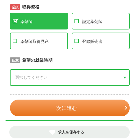
取得資格
必須
必須
薬剤師
認定薬剤師
薬剤師取得見込
登録販売者
取得予定年
希望の就業時期
必須
任意
年 3月
次に進む
求人を保存する