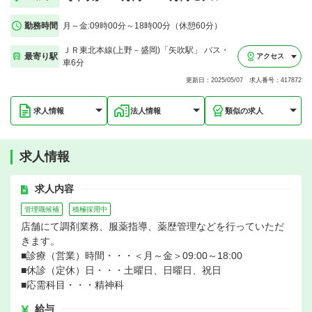
勤務時間
月～金:09時00分～18時00分（休憩60分）
ＪＲ東北本線(上野－盛岡)「矢吹駅」 バス・
最寄り駅
アクセス
車6分
更新日：2025/05/07 求人番号：417872
求人情報
法人情報
類似の求人
求人情報
求人内容
管理職候補
積極採用中
店舗にて調剤業務、服薬指導、薬歴管理などを行っていただ
きます。
■診療（営業）時間・・・＜月～金＞09:00～18:00
■休診（定休）日・・・土曜日、日曜日、祝日
■応需科目・・・精神科
給与