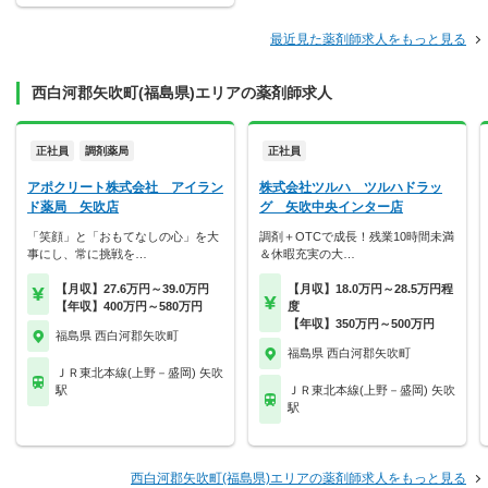
最近見た薬剤師求人をもっと見る
西白河郡矢吹町(福島県)エリアの薬剤師求人
正社員
調剤薬局
正社員
アポクリート株式会社 アイラン
株式会社ツルハ ツルハドラッ
ド薬局 矢吹店
グ 矢吹中央インター店
「笑顔」と「おもてなしの心」を大
調剤＋OTCで成長！残業10時間未満
事にし、常に挑戦を…
＆休暇充実の大…
【月収】27.6万円～39.0万円
【月収】18.0万円～28.5万円程
【年収】400万円～580万円
度
【年収】350万円～500万円
福島県 西白河郡矢吹町
福島県 西白河郡矢吹町
ＪＲ東北本線(上野－盛岡) 矢吹
駅
ＪＲ東北本線(上野－盛岡) 矢吹
駅
西白河郡矢吹町(福島県)エリアの薬剤師求人をもっと見る