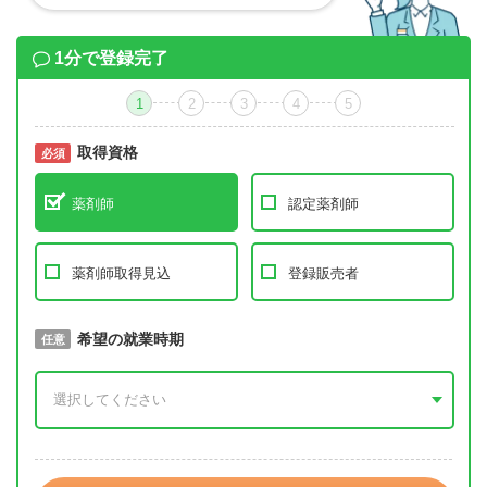
1分で登録完了
1
2
3
4
5
取得資格
必須
必須
薬剤師
認定薬剤師
薬剤師取得見込
登録販売者
取得予定年
希望の就業時期
必須
任意
年 3月