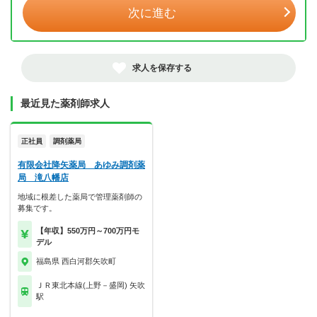
次に進む
求人を保存する
最近見た薬剤師求人
正社員
調剤薬局
有限会社降矢薬局 あゆみ調剤薬
局 滝八幡店
地域に根差した薬局で管理薬剤師の
募集です。
【年収】550万円～700万円モ
デル
福島県 西白河郡矢吹町
ＪＲ東北本線(上野－盛岡) 矢吹
駅