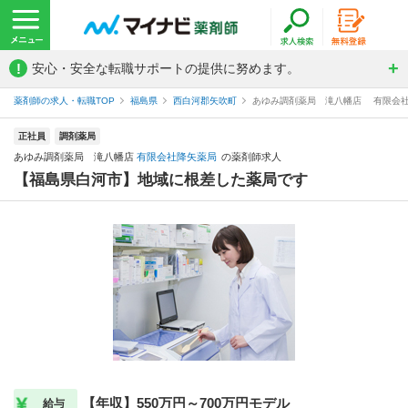
!
安心・安全な転職サポートの提供に努めます。
薬剤師の求人・転職TOP
福島県
西白河郡矢吹町
あゆみ調剤薬局 滝八幡店 有限会
正社員
調剤薬局
あゆみ調剤薬局 滝八幡店
有限会社降矢薬局
の薬剤師求人
【福島県白河市】地域に根差した薬局です
【年収】550万円～700万円モデル
給与