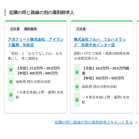
近隣の同じ路線の別の薬剤師求人
正社員
調剤薬局
正社員
アポクリート株式会社 アイラン
株式会社ツルハ ツルハドラッ
ド薬局 矢吹店
グ 矢吹中央インター店
「笑顔」と「おもてなしの心」を大
調剤＋OTCで成長！残業10時間未満
事にし、常に挑戦を…
＆休暇充実の大…
【月収】27.6万円～39.0万円
【月収】18.0万円～28.5万円程
【年収】400万円～580万円
度
【年収】350万円～500万円
福島県 西白河郡矢吹町
福島県 西白河郡矢吹町
ＪＲ東北本線(上野－盛岡) 矢吹
駅
ＪＲ東北本線(上野－盛岡) 矢吹
駅
近隣の同じ路線の別の薬剤師求人をもっと見る