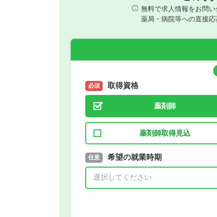
無料で求人情報をお問い
薬局・病院等への直接応
取得資格
必須
薬剤師
薬剤師取得見込
取得予定年
希望の就業時期
必須
任意
年 3月