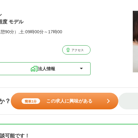
ル
程度 モデル
憩90分）,土:09時00分～17時00
アクセス
法人情報
か？
この求人に興味がある
簡単1分
談可能です！