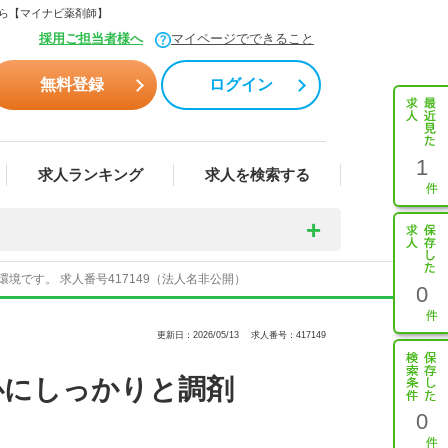
なら【マイナビ薬剤師】
採用ご担当者様へ
マイページでできること
無料登録
ログイン
1
求人ランキング
求人を検索する
です。 求人番号417149（法人名非公開）
0
更新日：2026/05/13
求人番号：417149
心にしっかりと調剤
0