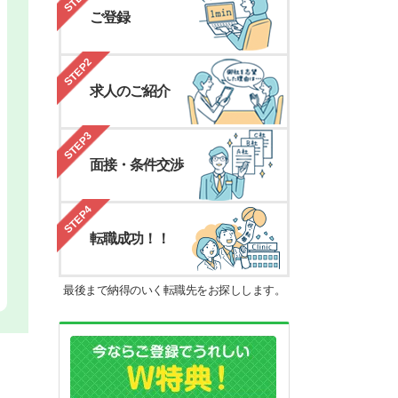
ご登録
STEP2
求人のご紹介
STEP3
面接・条件交渉
STEP4
転職成功！！
最後まで納得のいく転職先をお探しします。