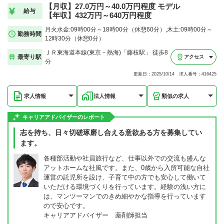
【月収】27.0万円～40.0万円程度 モデル
給与
【年収】432万円～640万円程度
月火水金:09時00分～18時00分（休憩60分）,木土:09時00分～
勤務時間
12時30分（休憩0分）
ＪＲ東海道本線(東京－熱海)「藤枝駅」 徒歩8
最寄り駅
アクセス
分
更新日：2025/10/14 求人番号：416425
求人情報
法人情報
類似の求人
キャリアアドバイザーのレポート
志を持ち、日々切磋琢磨し合える意欲ある方を募集してい
ます。
各種部活動や社員旅行など、仕事以外での交流も盛んな
アットホームな社風です。また、0歳から入所可能な自社
運営の託児所を設け、子育て中の方でも安心して働いて
いただける環境づくりを行っています。経験の浅い方に
は、マンツーマンでのきめ細やかな指導を行っています
ので安心です。
キャリアアドバイザー 薬剤師担当