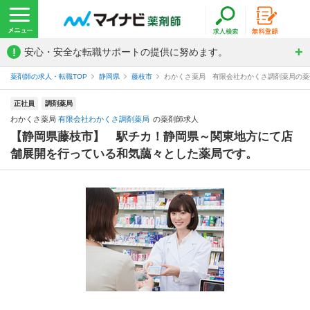
!
安心・安全な転職サポートの提供に努めます。
薬剤師の求人・転職TOP
静岡県
藤枝市
わかくさ薬局 有限会社わかくさ調剤薬局の薬
正社員
調剤薬局
わかくさ薬局
有限会社わかくさ調剤薬局
の薬剤師求人
【静岡県藤枝市】 駅チカ！静岡県～関東地方にて店
舗展開を行っている和気藹々とした薬局です。