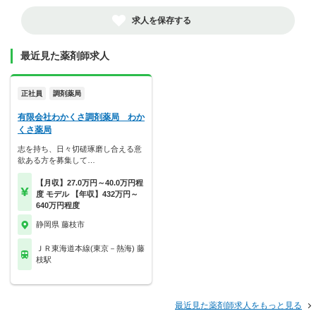
求人を保存する
最近見た薬剤師求人
正社員
調剤薬局
有限会社わかくさ調剤薬局 わか
くさ薬局
志を持ち、日々切磋琢磨し合える意
欲ある方を募集して…
【月収】27.0万円～40.0万円程
度 モデル 【年収】432万円～
640万円程度
静岡県 藤枝市
ＪＲ東海道本線(東京－熱海) 藤
枝駅
最近見た薬剤師求人をもっと見る