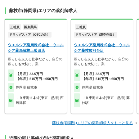
藤枝市(静岡県)エリアの薬剤師求人
正社員
調剤薬局
正社員
ドラッグストア（OTCのみ）
ドラッグストア（調剤併設）
ウエルシア薬局株式会社 ウエル
ウエルシア薬局株式会社 ウエル
シア薬局藤枝上薮田店
シア藤枝駿河台店
暮らしを支える仕事だから、自分の
暮らしを支える仕事だから、自分の
暮らしも大切に。業…
暮らしも大切に。業…
【月収】33.5万円
【月収】33.5万円
【年収】515万円～650万円
【年収】515万円～650万円
静岡県 藤枝市
静岡県 藤枝市
ＪＲ東海道本線(東京－熱海) 西
ＪＲ東海道本線(東京－熱海) 藤
焼津駅
枝駅
藤枝市(静岡県)エリアの薬剤師求人をもっと見る
近隣の同じ路線の別の薬剤師求人