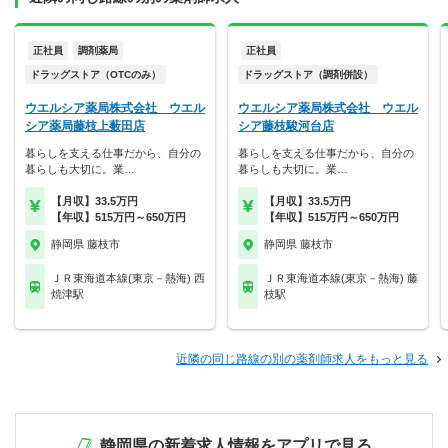
正社員
調剤薬局
正社員
ドラッグストア（OTCのみ）
ドラッグストア（調剤併設）
ウエルシア薬局株式会社 ウエル
ウエルシア薬局株式会社 ウエル
シア薬局藤枝上薮田店
シア藤枝駿河台店
暮らしを支える仕事だから、自分の
暮らしを支える仕事だから、自分の
暮らしも大切に。業…
暮らしも大切に。業…
【月収】33.5万円
【月収】33.5万円
【年収】515万円～650万円
【年収】515万円～650万円
静岡県 藤枝市
静岡県 藤枝市
ＪＲ東海道本線(東京－熱海) 西
ＪＲ東海道本線(東京－熱海) 藤
焼津駅
枝駅
近隣の同じ路線の別の薬剤師求人をもっと見る
静岡県の新着求人情報をアプリで見る