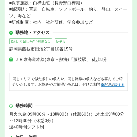
■保養施設：白樺山荘（長野県白樺湖）
■部活動：写真、自転車、ソフトボール、釣り、登山、スイー
ツ、海など
■研修制度：社内・社外研修、学会参加など
勤務地・アクセス
原則、引越しを伴う転勤なし
駅チカ
静岡県藤枝市田沼2丁目10番15号
ＪＲ東海道本線(東京－熱海)「藤枝駅」 徒歩8分
同じエリアで似た条件の求人や、同じ路線の求人なども喜んでご紹
介いたします。お悩みやご希望があれば、ぜひご相談ください。
無料で相談する
勤務時間
月火水金:09時00分～18時00分（休憩60分）,木土:09時00分
～12時30分（休憩0分）
週40時間シフト制