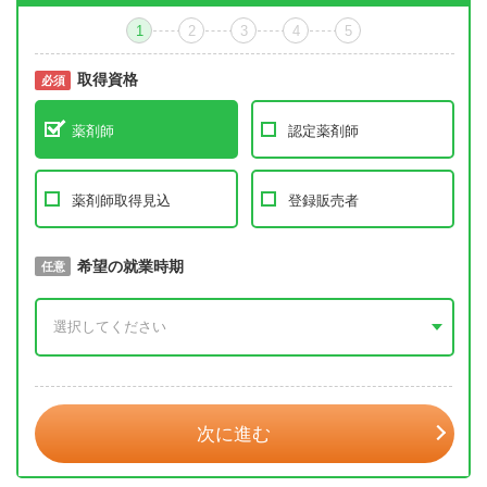
1
2
3
4
5
取得資格
必須
必須
薬剤師
認定薬剤師
薬剤師取得見込
登録販売者
取得予定年
希望の就業時期
必須
任意
年 3月
次に進む