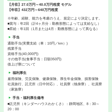
【月収】27.0万円～40.0万円程度 モデル
【年収】432万円～640万円程度
※年齢、経験、能力を考慮のうえ、規定により決定します。
■賞与：年2回（計4ヶ月分：勤務形態によっては支給なし）
■昇給：年1回（1月または4月：勤務形態によって異なる）
手当
通勤手当(実費支給（車：10円／km）)
残業手当
資格手当(40,000円)
その他手当(食事手当：日額350円)
借上げ寮について
福利厚生
雇用保険、労災保険、健康保険、厚生年金保険、損害保険
社員旅行、託児所（日中対応）、社員寮（独身寮）、社員寮
（家族寮）
手当・福利厚生備考
■託児所（キンダーハウスわかくさ）：静岡地区、8：30～
20：00