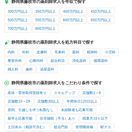
静岡県藤枝市の薬剤師求人を年収で探す
300万円以上
350万円以上
400万円以上
450万円以上
500万円以上
550万円以上
600万円以上
650万円以上
700万円以上
800万円以上
静岡県藤枝市の薬剤師求人を処方科目で探す
内科
外科
皮膚科
耳鼻科
眼科
精神科
小児科
整形外科
心療内科
総合科目
消化器科
循環器科
婦人科
歯科
泌尿器科
静岡県藤枝市の薬剤師求人をこだわり条件で探す
産休・育休取得実績有り
スキルアップ
店舗数1～9
店舗数10～29
店舗数30以上
年間休日120日以上
原則、引越しを伴う転勤なし
未経験者も応募可能
新卒も応募可能
住宅補助（手当）あり
残業月10ｈ以下
土日休み（相談可含む）
総合門前
管理職候補
駅チカ