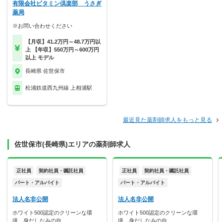
有限会社ビタミン倶楽部 うさぎ
薬局
※お問い合わせください
【月収】41.2万円～48.7万円以
上 【年収】550万円～600万円
以上 モデル
長崎県 佐世保市
松浦鉄道西九州線 上相浦駅
最近見た薬剤師求人をもっと見る
佐世保市(長崎県)エリアの薬剤師求人
正社員
契約社員・嘱託社員
正社員
契約社員・嘱託社員
パート・アルバイト
パート・アルバイト
法人名非公開
法人名非公開
ホワイト500認定のクリーンな環
ホワイト500認定のクリーンな環
境。身だしなみの自…
境。身だしなみの自…