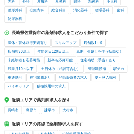
内科
外科
皮膚科
耳鼻科
眼科
精神科
小児科
整形外科
心療内科
総合科目
消化器科
循環器科
歯科
泌尿器科
長崎県佐世保市の薬剤師求人をこだわり条件で探す
産休・育休取得実績有り
スキルアップ
店舗数1～9
店舗数30以上
年間休日120日以上
原則、引越しを伴う転勤なし
未経験者も応募可能
新卒も応募可能
住宅補助（手当）あり
残業月10ｈ以下
土日休み（相談可含む）
管理職候補
駅チカ
車通勤可
在宅業務あり
登録販売者の求人
夏～秋入職可
ハイキャリア
積極採用中の求人
近隣エリアで薬剤師求人を探す
長崎市
島原市
諫早市
大村市
近隣エリアの路線で薬剤師求人を探す
ＪＲ佐世保線
ＪＲ大村線
松浦鉄道西九州線