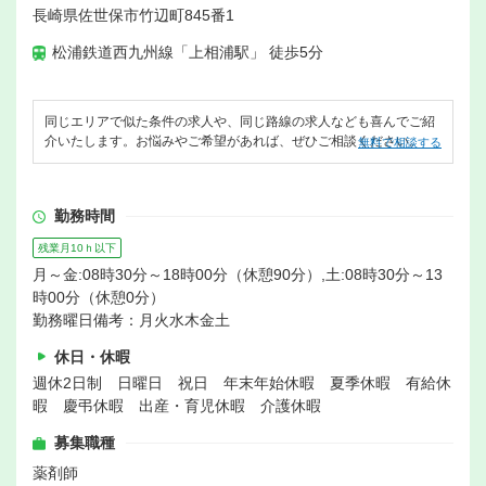
長崎県佐世保市竹辺町845番1
松浦鉄道西九州線「上相浦駅」 徒歩5分
同じエリアで似た条件の求人や、同じ路線の求人なども喜んでご紹
介いたします。お悩みやご希望があれば、ぜひご相談ください。
無料で相談する
勤務時間
残業月10ｈ以下
月～金:08時30分～18時00分（休憩90分）,土:08時30分～13
時00分（休憩0分）
勤務曜日備考：月火水木金土
休日・休暇
週休2日制 日曜日 祝日 年末年始休暇 夏季休暇 有給休
暇 慶弔休暇 出産・育児休暇 介護休暇
募集職種
薬剤師