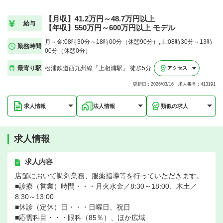
【月収】41.2万円～48.7万円以上
給与
【年収】550万円～600万円以上 モデル
月～金:08時30分～18時00分（休憩90分）,土:08時30分～13時
勤務時間
00分（休憩0分）
最寄り駅
松浦鉄道西九州線「上相浦駅」 徒歩5分
アクセス
更新日：2026/03/16 求人番号：413191
求人情報
法人情報
類似の求人
求人情報
求人内容
店舗において調剤業務、服薬指導等を行っていただきます。
■診療（営業）時間・・・月火水金／8:30～18:00、木土／
8:30～13:00
■休診（定休）日・・・日曜日、祝日
■応需科目・・・眼科（85％）、ほか広域