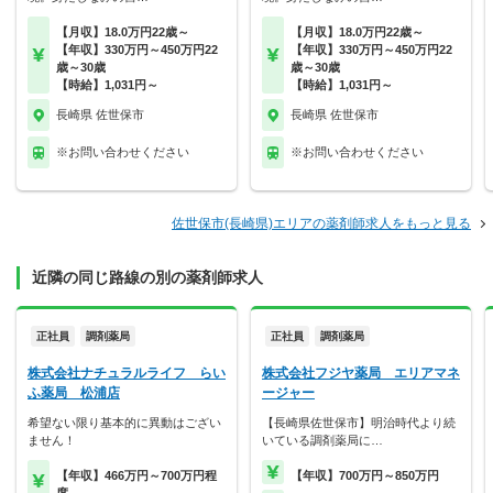
【月収】18.0万円22歳～
【月収】18.0万円22歳～
【年収】330万円～450万円22
【年収】330万円～450万円22
歳～30歳
歳～30歳
【時給】1,031円～
【時給】1,031円～
長崎県 佐世保市
長崎県 佐世保市
※お問い合わせください
※お問い合わせください
佐世保市(長崎県)エリアの薬剤師求人をもっと見る
近隣の同じ路線の別の薬剤師求人
正社員
調剤薬局
正社員
調剤薬局
株式会社ナチュラルライフ らい
株式会社フジヤ薬局 エリアマネ
ふ薬局 松浦店
ージャー
希望ない限り基本的に異動はござい
【長崎県佐世保市】明治時代より続
ません！
いている調剤薬局に…
【年収】466万円～700万円程
【年収】700万円～850万円
度