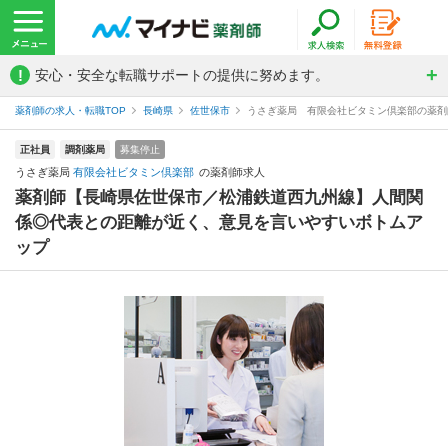
!
安心・安全な転職サポートの提供に努めます。
薬剤師の求人・転職TOP
長崎県
佐世保市
うさぎ薬局 有限会社ビタミン倶楽部の薬剤
正社員
調剤薬局
募集停止
うさぎ薬局
有限会社ビタミン倶楽部
の薬剤師求人
薬剤師【長崎県佐世保市／松浦鉄道西九州線】人間関
係◎代表との距離が近く、意見を言いやすいボトムア
ップ