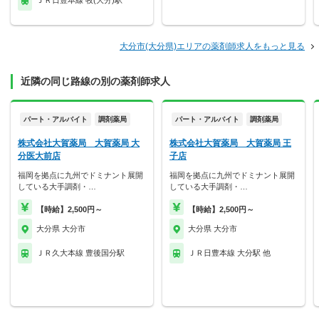
ＪＲ日豊本線 牧(大分)駅
大分市(大分県)エリアの薬剤師求人をもっと見る
近隣の同じ路線の別の薬剤師求人
パート・アルバイト
調剤薬局
パート・アルバイト
調剤薬局
株式会社大賀薬局 大賀薬局 大
株式会社大賀薬局 大賀薬局 王
分医大前店
子店
福岡を拠点に九州でドミナント展開
福岡を拠点に九州でドミナント展開
している大手調剤・…
している大手調剤・…
【時給】2,500円～
【時給】2,500円～
大分県 大分市
大分県 大分市
ＪＲ久大本線 豊後国分駅
ＪＲ日豊本線 大分駅 他