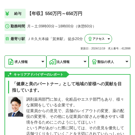
【年収】550万円～650万円
給与
勤務時間
月～土:09時00分～18時00分（休憩60分）
最寄り駅
ＪＲ久大本線「賀来駅」 徒歩20分
アクセス
更新日：2024/11/19 求人番号：412898
求人情報
法人情報
類似の求人
キャリアアドバイザーのレポート
「健康と美のパートナー」として地域の皆様への貢献を目
指しています。
調剤薬局部門に加え、化粧品やエステ部門もあり、様々
な展開をしている企業です。
従業員からの意見で、店舗のレイアウトの変更、薬の配
役の変更等、その他にも従業員の皆さんが働きやすい環
境を作るためにこのようにしてほしい！
という声があがった際に関しては、その意見を優先して
店舗づくりをしていくことを大切にされていらっしゃい