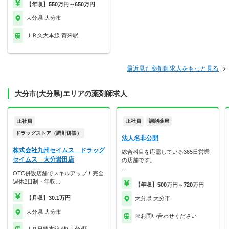
【年収】550万円～650万円
大分県 大分市
ＪＲ久大本線 賀来駅
最近見た薬剤師求人をもっと見る
大分市(大分県)エリアの薬剤師求人
正社員
正社員
調剤薬局
ドラッグストア（調剤併設）
法人名非公開
株式会社九州セイムス ドラッグ
総合科目を応需している365日営業
セイムス 大分岩田店
の店舗です。
…
OTC併設店舗でスキルアップ！完全
週休2日制・年収…
【年収】500万円～720万円
【月収】30.1万円
大分県 大分市
大分県 大分市
※お問い合わせください