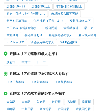
店舗数10～29
店舗数30以上
年間休日120日以上
原則、引越しを伴う転勤なし
未経験者も応募可能
新卒も応募可能
住宅補助（手当）あり
残業月10ｈ以下
土日休み（相談可含む）
総合門前
管理職候補
駅チカ
車通勤可
在宅業務あり
登録販売者の求人
夏～秋入職可
ハイキャリア
積極採用中の求人
WEB面接OK
近隣エリアで薬剤師求人を探す
別府市
中津市
日田市
近隣エリアの路線で薬剤師求人を探す
ＪＲ日豊本線
ＪＲ久大本線
ＪＲ豊肥本線
近隣エリアの駅で薬剤師求人を探す
大分駅
大在駅
賀来駅
敷戸駅
高城駅
滝尾駅
鶴崎駅
中判田駅
西大分駅
古国府駅
豊後国分駅