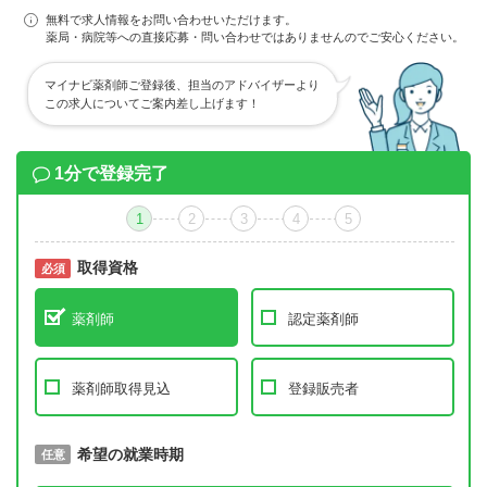
無料で求人情報をお問い合わせいただけます。
薬局・病院等への直接応募・問い合わせではありませんのでご安心ください。
マイナビ薬剤師ご登録後、担当のアドバイザーより
この求人についてご案内差し上げます！
1分で登録完了
1
2
3
4
5
取得資格
必須
必須
薬剤師
認定薬剤師
薬剤師取得見込
登録販売者
取得予定年
希望の就業時期
必須
任意