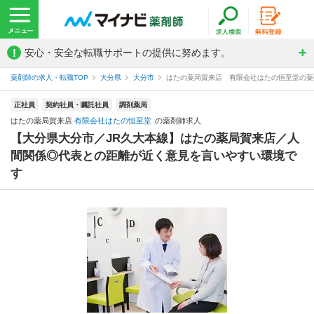
!
安心・安全な転職サポートの提供に努めます。
薬剤師の求人・転職TOP
大分県
大分市
はたの薬局賀来店 有限会社はたの恒至堂の薬
正社員
契約社員・嘱託社員
調剤薬局
はたの薬局賀来店
有限会社はたの恒至堂
の薬剤師求人
【大分県大分市／JR久大本線】はたの薬局賀来店／人
間関係◎代表との距離が近く意見を言いやすい環境で
す