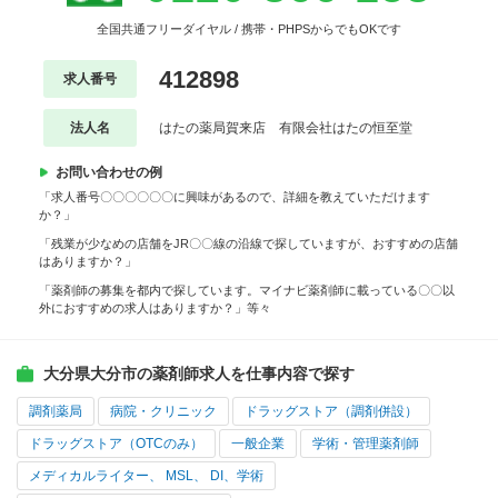
全国共通フリーダイヤル / 携帯・PHPSからでもOKです
412898
求人番号
法人名
はたの薬局賀来店 有限会社はたの恒至堂
お問い合わせの例
「求人番号〇〇〇〇〇〇に興味があるので、詳細を教えていただけます
か？」
「残業が少なめの店舗をJR〇〇線の沿線で探していますが、おすすめの店舗
はありますか？」
「薬剤師の募集を都内で探しています。マイナビ薬剤師に載っている〇〇以
外におすすめの求人はありますか？」等々
大分県大分市の薬剤師求人を仕事内容で探す
調剤薬局
病院・クリニック
ドラッグストア（調剤併設）
ドラッグストア（OTCのみ）
一般企業
学術・管理薬剤師
メディカルライター、 MSL、 DI、学術