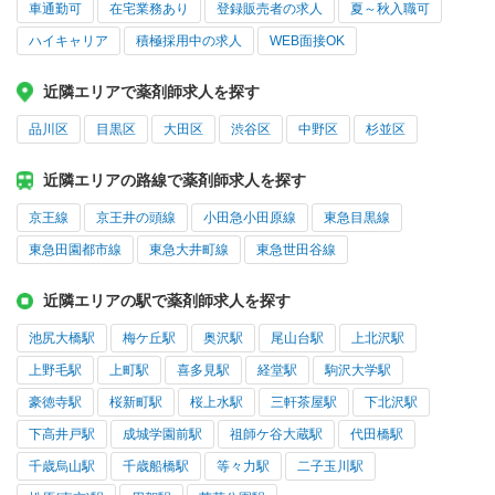
車通勤可
在宅業務あり
登録販売者の求人
夏～秋入職可
ハイキャリア
積極採用中の求人
WEB面接OK
近隣エリアで薬剤師求人を探す
品川区
目黒区
大田区
渋谷区
中野区
杉並区
近隣エリアの路線で薬剤師求人を探す
京王線
京王井の頭線
小田急小田原線
東急目黒線
東急田園都市線
東急大井町線
東急世田谷線
近隣エリアの駅で薬剤師求人を探す
池尻大橋駅
梅ケ丘駅
奥沢駅
尾山台駅
上北沢駅
上野毛駅
上町駅
喜多見駅
経堂駅
駒沢大学駅
豪徳寺駅
桜新町駅
桜上水駅
三軒茶屋駅
下北沢駅
下高井戸駅
成城学園前駅
祖師ケ谷大蔵駅
代田橋駅
千歳烏山駅
千歳船橋駅
等々力駅
二子玉川駅