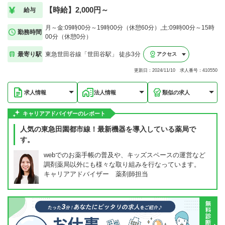
【時給】2,000円～
給与
月～金:09時00分～19時00分（休憩60分）,土:09時00分～15時
勤務時間
00分（休憩0分）
最寄り駅
東急世田谷線「世田谷駅」 徒歩3分
アクセス
更新日：2024/11/10 求人番号：410550
求人情報
法人情報
類似の求人
キャリアアドバイザーのレポート
人気の東急田園都市線！最新機器を導入している薬局で
す。
webでのお薬手帳の普及や、キッズスペースの運営など
調剤薬局以外にも様々な取り組みを行なっています。
キャリアアドバイザー 薬剤師担当