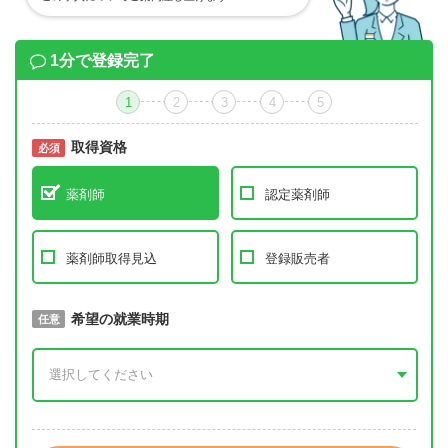
1分で登録完了
1
2
3
4
5
取得資格
必須
必須
薬剤師
認定薬剤師
薬剤師取得見込
登録販売者
取得予定年
希望の就業時期
必須
任意
年 3月