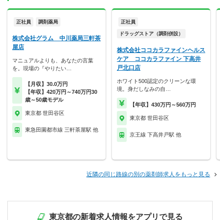
正社員
調剤薬局
正社員
ドラッグストア（調剤併設）
株式会社グラム 中川薬局三軒茶
屋店
株式会社ココカラファインヘルス
ケア ココカラファイン 下高井
マニュアルよりも、あなたの言葉
戸北口店
を。現場の『やりたい…
ホワイト500認定のクリーンな環
【月収】30.0万円
境。身だしなみの自…
【年収】420万円～740万円30
歳～50歳モデル
【年収】430万円～560万円
東京都 世田谷区
東京都 世田谷区
東急田園都市線 三軒茶屋駅 他
京王線 下高井戸駅 他
近隣の同じ路線の別の薬剤師求人をもっと見る
東京都の新着求人情報をアプリで見る