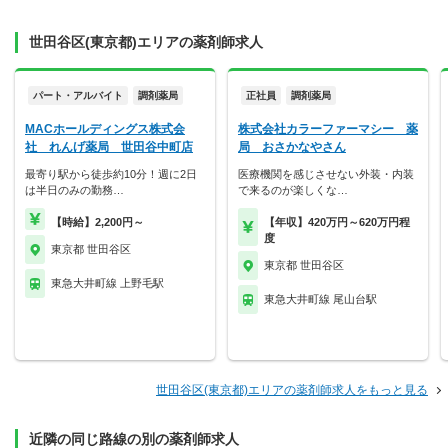
世田谷区(東京都)エリアの薬剤師求人
パート・アルバイト
調剤薬局
正社員
調剤薬局
MACホールディングス株式会
株式会社カラーファーマシー 薬
社 れんげ薬局 世田谷中町店
局 おさかなやさん
最寄り駅から徒歩約10分！週に2日
医療機関を感じさせない外装・内装
は半日のみの勤務…
で来るのが楽しくな…
【時給】2,200円～
【年収】420万円～620万円程
度
東京都 世田谷区
東京都 世田谷区
東急大井町線 上野毛駅
東急大井町線 尾山台駅
世田谷区(東京都)エリアの薬剤師求人をもっと見る
近隣の同じ路線の別の薬剤師求人