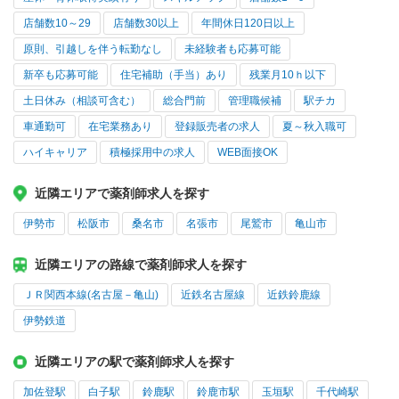
店舗数10～29
店舗数30以上
年間休日120日以上
原則、引越しを伴う転勤なし
未経験者も応募可能
新卒も応募可能
住宅補助（手当）あり
残業月10ｈ以下
土日休み（相談可含む）
総合門前
管理職候補
駅チカ
車通勤可
在宅業務あり
登録販売者の求人
夏～秋入職可
ハイキャリア
積極採用中の求人
WEB面接OK
近隣エリアで薬剤師求人を探す
伊勢市
松阪市
桑名市
名張市
尾鷲市
亀山市
近隣エリアの路線で薬剤師求人を探す
ＪＲ関西本線(名古屋－亀山)
近鉄名古屋線
近鉄鈴鹿線
伊勢鉄道
近隣エリアの駅で薬剤師求人を探す
加佐登駅
白子駅
鈴鹿駅
鈴鹿市駅
玉垣駅
千代崎駅