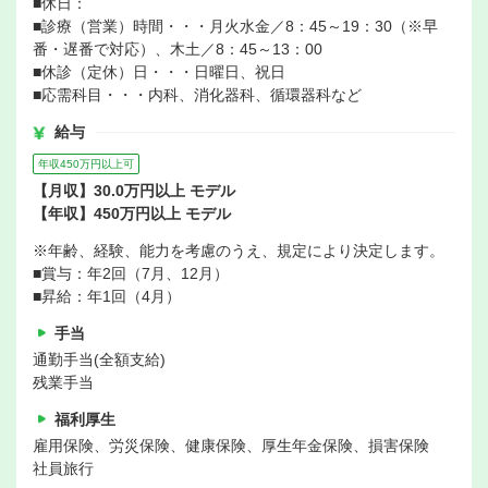
■休日：
■診療（営業）時間・・・月火水金／8：45～19：30（※早
番・遅番で対応）、木土／8：45～13：00
■休診（定休）日・・・日曜日、祝日
■応需科目・・・内科、消化器科、循環器科など
給与
年収450万円以上可
【月収】30.0万円以上 モデル
【年収】450万円以上 モデル
※年齢、経験、能力を考慮のうえ、規定により決定します。
■賞与：年2回（7月、12月）
■昇給：年1回（4月）
手当
通勤手当(全額支給)
残業手当
福利厚生
雇用保険、労災保険、健康保険、厚生年金保険、損害保険
社員旅行