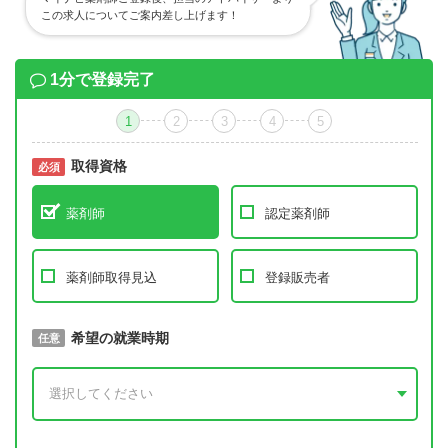
この求人についてご案内差し上げます！
1分で登録完了
1
2
3
4
5
取得資格
必須
必須
薬剤師
認定薬剤師
薬剤師取得見込
登録販売者
取得予定年
希望の就業時期
必須
任意
年 3月