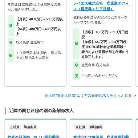
ノイエス株式会社 鹿児島オフィ
年間休日120日以上！休暇制度の整
ス（鹿児島エリア担当）
った働きやすい環…
教育研修制度が充実／エムスリーグ
【月収】40.0万円～50.0万円以
ループでCRC募集…
上
【年収】480万円～600万円以
【月収】31.0万円～39.3万円程
上
度
【年収】442万円～564万円程
鹿児島県 鹿児島市
度 ※CRC経験者は業務経験・
能力および前職給与を考慮のう
ＪＲ鹿児島本線(川内－鹿児島
え決定します。
中央) 鹿児島中央駅 他
鹿児島県 鹿児島市
※お問い合わせください
鹿児島市(鹿児島県)エリアの薬剤師求人をもっと見る
近隣の同じ路線の別の薬剤師求人
正社員
調剤薬局
正社員
調剤薬局
株式会社薬師 やよい調剤薬局
株式会社大賀薬局 鹿児島調剤薬