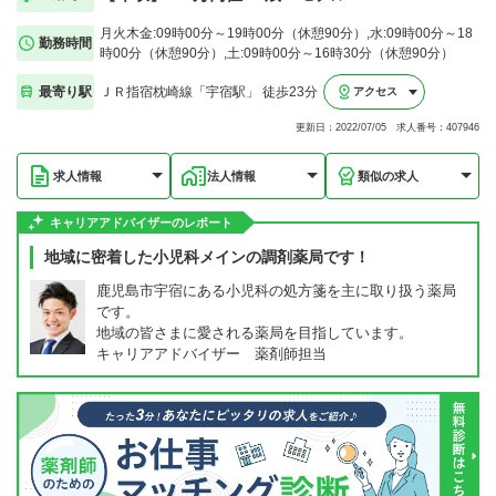
月火木金:09時00分～19時00分（休憩90分）,水:09時00分～18
勤務時間
時00分（休憩90分）,土:09時00分～16時30分（休憩90分）
最寄り駅
ＪＲ指宿枕崎線「宇宿駅」 徒歩23分
アクセス
更新日：2022/07/05 求人番号：407946
求人情報
法人情報
類似の求人
キャリアアドバイザーのレポート
地域に密着した小児科メインの調剤薬局です！
鹿児島市宇宿にある小児科の処方箋を主に取り扱う薬局
です。
地域の皆さまに愛される薬局を目指しています。
キャリアアドバイザー 薬剤師担当