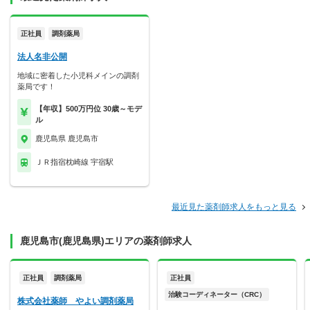
正社員
調剤薬局
法人名非公開
地域に密着した小児科メインの調剤
薬局です！
【年収】500万円位 30歳～モデ
ル
鹿児島県 鹿児島市
ＪＲ指宿枕崎線 宇宿駅
最近見た薬剤師求人をもっと見る
鹿児島市(鹿児島県)エリアの薬剤師求人
正社員
調剤薬局
正社員
治験コーディネーター（CRC）
株式会社薬師 やよい調剤薬局