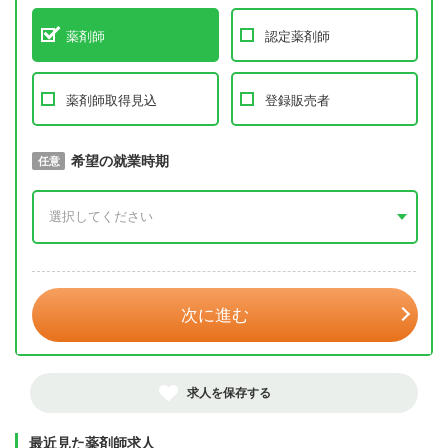
薬剤師
認定薬剤師
薬剤師取得見込
登録販売者
取得予定年
希望の就業時期
必須
任意
年 3月
次に進む
求人を保存する
最近見た薬剤師求人