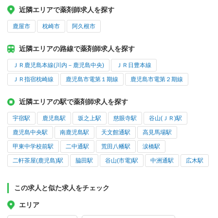
近隣エリアで薬剤師求人を探す
鹿屋市
枕崎市
阿久根市
近隣エリアの路線で薬剤師求人を探す
ＪＲ鹿児島本線(川内－鹿児島中央)
ＪＲ日豊本線
ＪＲ指宿枕崎線
鹿児島市電第１期線
鹿児島市電第２期線
近隣エリアの駅で薬剤師求人を探す
宇宿駅
鹿児島駅
坂之上駅
慈眼寺駅
谷山(ＪＲ)駅
鹿児島中央駅
南鹿児島駅
天文館通駅
高見馬場駅
甲東中学校前駅
二中通駅
荒田八幡駅
涙橋駅
二軒茶屋(鹿児島)駅
脇田駅
谷山(市電)駅
中洲通駅
広木駅
この求人と似た求人をチェック
エリア