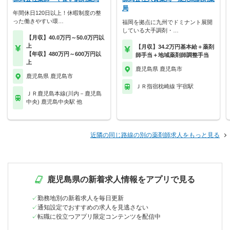
局
年間休日120日以上！休暇制度の整
った働きやすい環…
福岡を拠点に九州でドミナント展開
している大手調剤・…
【月収】40.0万円～50.0万円以
上
【月収】34.2万円基本給＋薬剤
【年収】480万円～600万円以
師手当＋地域薬剤師調整手当
上
鹿児島県 鹿児島市
鹿児島県 鹿児島市
ＪＲ指宿枕崎線 宇宿駅
ＪＲ鹿児島本線(川内－鹿児島
中央) 鹿児島中央駅 他
近隣の同じ路線の別の薬剤師求人をもっと見る
鹿児島県の新着求人情報をアプリで見る
勤務地別の新着求人を毎日更新
通知設定でおすすめの求人を見逃さない
転職に役立つアプリ限定コンテンツを配信中