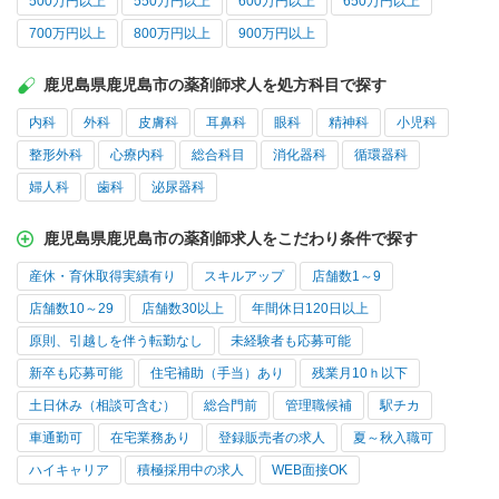
500万円以上
550万円以上
600万円以上
650万円以上
700万円以上
800万円以上
900万円以上
鹿児島県鹿児島市の薬剤師求人を処方科目で探す
内科
外科
皮膚科
耳鼻科
眼科
精神科
小児科
整形外科
心療内科
総合科目
消化器科
循環器科
婦人科
歯科
泌尿器科
鹿児島県鹿児島市の薬剤師求人をこだわり条件で探す
産休・育休取得実績有り
スキルアップ
店舗数1～9
店舗数10～29
店舗数30以上
年間休日120日以上
原則、引越しを伴う転勤なし
未経験者も応募可能
新卒も応募可能
住宅補助（手当）あり
残業月10ｈ以下
土日休み（相談可含む）
総合門前
管理職候補
駅チカ
車通勤可
在宅業務あり
登録販売者の求人
夏～秋入職可
ハイキャリア
積極採用中の求人
WEB面接OK