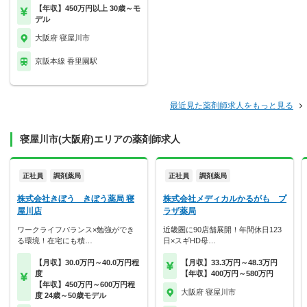
【年収】450万円以上 30歳～モ
デル
大阪府 寝屋川市
京阪本線 香里園駅
最近見た薬剤師求人をもっと見る
寝屋川市(大阪府)エリアの薬剤師求人
正社員
調剤薬局
正社員
調剤薬局
株式会社きぼう きぼう薬局 寝
株式会社メディカルかるがも プ
屋川店
ラザ薬局
ワークライフバランス×勉強ができ
近畿圏に90店舗展開！年間休日123
る環境！在宅にも積…
日×スギHD母…
【月収】30.0万円～40.0万円程
【月収】33.3万円～48.3万円
度
【年収】400万円～580万円
【年収】450万円～600万円程
大阪府 寝屋川市
度 24歳～50歳モデル