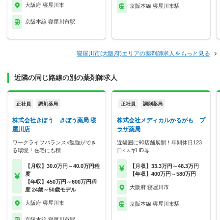
大阪府 寝屋川市
京阪本線 寝屋川市駅
京阪本線 寝屋川市駅
寝屋川市(大阪府)エリアの薬剤師求人をもっと見る
近隣の同じ路線の別の薬剤師求人
正社員
調剤薬局
正社員
調剤薬局
株式会社きぼう きぼう薬局 寝
株式会社メディカルかるがも プ
屋川店
ラザ薬局
ワークライフバランス×勉強ができ
近畿圏に90店舗展開！年間休日123
る環境！在宅にも積…
日×スギHD母…
【月収】30.0万円～40.0万円程
【月収】33.3万円～48.3万円
度
【年収】400万円～580万円
【年収】450万円～600万円程
大阪府 寝屋川市
度 24歳～50歳モデル
大阪府 寝屋川市
京阪本線 寝屋川市駅
京阪本線 寝屋川市駅