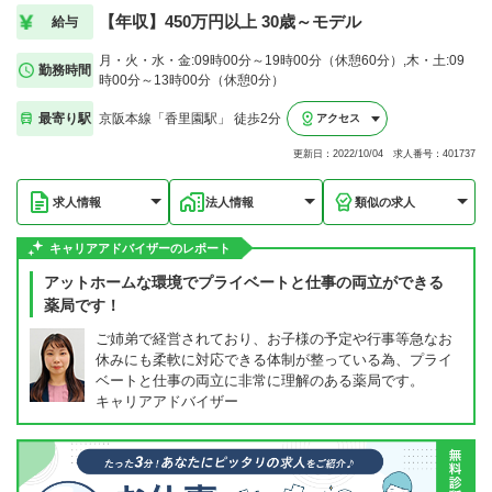
【年収】450万円以上 30歳～モデル
給与
月・火・水・金:09時00分～19時00分（休憩60分）,木・土:09
勤務時間
時00分～13時00分（休憩0分）
最寄り駅
京阪本線「香里園駅」 徒歩2分
アクセス
更新日：2022/10/04 求人番号：401737
求人情報
法人情報
類似の求人
キャリアアドバイザーのレポート
アットホームな環境でプライベートと仕事の両立ができる
薬局です！
ご姉弟で経営されており、お子様の予定や行事等急なお
休みにも柔軟に対応できる体制が整っている為、プライ
ベートと仕事の両立に非常に理解のある薬局です。
キャリアアドバイザー