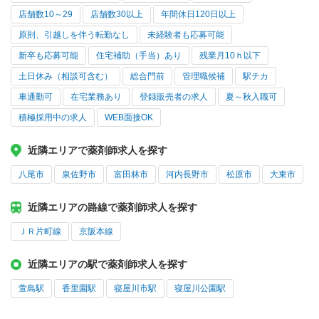
店舗数10～29
店舗数30以上
年間休日120日以上
原則、引越しを伴う転勤なし
未経験者も応募可能
新卒も応募可能
住宅補助（手当）あり
残業月10ｈ以下
土日休み（相談可含む）
総合門前
管理職候補
駅チカ
車通勤可
在宅業務あり
登録販売者の求人
夏～秋入職可
積極採用中の求人
WEB面接OK
近隣エリアで薬剤師求人を探す
八尾市
泉佐野市
富田林市
河内長野市
松原市
大東市
近隣エリアの路線で薬剤師求人を探す
ＪＲ片町線
京阪本線
近隣エリアの駅で薬剤師求人を探す
萱島駅
香里園駅
寝屋川市駅
寝屋川公園駅