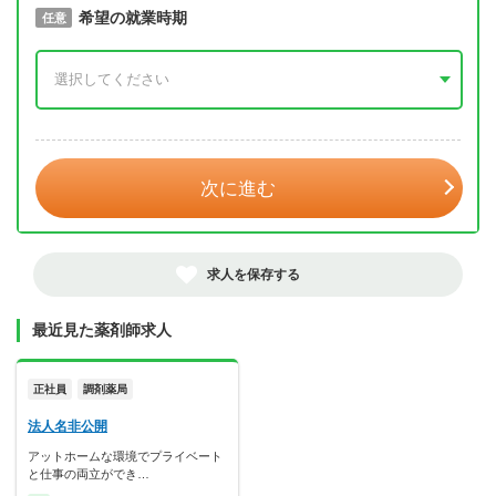
取得予定年
希望の就業時期
必須
任意
年 3月
次に進む
求人を保存する
最近見た薬剤師求人
正社員
調剤薬局
法人名非公開
アットホームな環境でプライベート
と仕事の両立ができ…