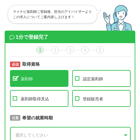
マイナビ薬剤師ご登録後、担当のアドバイザーより
この求人についてご案内差し上げます！
1分で登録完了
1
2
3
4
5
取得資格
必須
必須
薬剤師
認定薬剤師
薬剤師取得見込
登録販売者
取得予定年
希望の就業時期
必須
任意