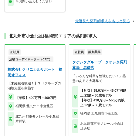
※お問い合わせください
最近見た薬剤師求人をもっと見る
北九州市小倉北区(福岡県)エリアの薬剤師求人
正社員
正社員
調剤薬局
治験コーディネーター（CRC）
タケシタグループ タケシタ調剤
薬局 馬借店
株式会社クリニカルサポート 福
岡オフィス
「いろんな科目を勉強したい！」熱
意のある方大募集で…
【未経験者歓迎！】NTTグループの
治験支援を実施す…
【月収】35.0万円～45.0万円以
上 22歳～30歳モデル
【年収】400万円～460万円
【年収】430万円～550万円以
上 22歳～30歳モデル
福岡県 北九州市小倉北区
福岡県 北九州市小倉北区
北九州都市モノレール小倉線
片野駅
北九州都市モノレール小倉線
旦過駅