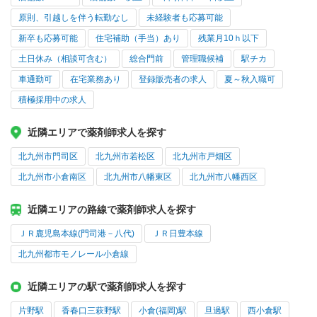
原則、引越しを伴う転勤なし
未経験者も応募可能
新卒も応募可能
住宅補助（手当）あり
残業月10ｈ以下
土日休み（相談可含む）
総合門前
管理職候補
駅チカ
車通勤可
在宅業務あり
登録販売者の求人
夏～秋入職可
積極採用中の求人
近隣エリアで薬剤師求人を探す
北九州市門司区
北九州市若松区
北九州市戸畑区
北九州市小倉南区
北九州市八幡東区
北九州市八幡西区
近隣エリアの路線で薬剤師求人を探す
ＪＲ鹿児島本線(門司港－八代)
ＪＲ日豊本線
北九州都市モノレール小倉線
近隣エリアの駅で薬剤師求人を探す
片野駅
香春口三萩野駅
小倉(福岡)駅
旦過駅
西小倉駅