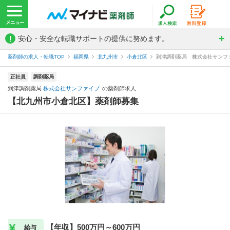
!
安心・安全な転職サポートの提供に努めます。
薬剤師の求人・転職TOP
福岡県
北九州市
小倉北区
到津調剤薬局 株式会社サンフ
正社員
調剤薬局
到津調剤薬局
株式会社サンファイブ
の薬剤師求人
【北九州市小倉北区】薬剤師募集
【年収】500万円～600万円
給与