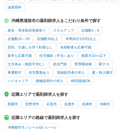
泌尿器科
沖縄県浦添市の薬剤師求人をこだわり条件で探す
産休・育休取得実績有り
スキルアップ
店舗数1～9
店舗数10～29
店舗数30以上
年間休日120日以上
原則、引越しを伴う転勤なし
未経験者も応募可能
新卒も応募可能
住宅補助（手当）あり
残業月10ｈ以下
土日休み（相談可含む）
総合門前
管理職候補
駅チカ
車通勤可
在宅業務あり
登録販売者の求人
夏～秋入職可
ハイキャリア
積極採用中の求人
WEB面接OK
近隣エリアで薬剤師求人を探す
那覇市
宜野湾市
石垣市
名護市
糸満市
沖縄市
近隣エリアの路線で薬剤師求人を探す
沖縄都市モノレールゆいレール