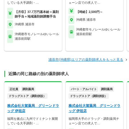
している大手調剤・…
ェーン店での求人で…
【月収】37.7万円基本給＋薬剤
【時給】2,500円～
師手当＋地域薬剤師調整手当
沖縄県 浦添市
沖縄県 浦添市
沖縄都市モノレールゆいレール
沖縄都市モノレールゆいレール
浦添前田駅
浦添前田駅
浦添市(沖縄県)エリアの薬剤師求人をもっと見る
近隣の同じ路線の別の薬剤師求人
正社員
調剤薬局
パート・アルバイト
調剤薬局
ドラッグストア（調剤併設）
ドラッグストア（調剤併設）
株式会社大賀薬局 グリーンドラ
株式会社大賀薬局 グリーンドラ
ッグ 伊祖店
ッグ 伊祖店
福岡を拠点に九州でドミナント展開
福岡県大手のドラッグ・調剤薬局チ
している大手調剤・…
ェーン店での求人で…