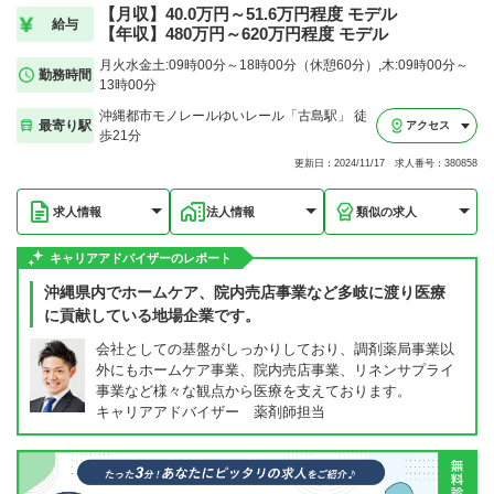
【月収】40.0万円～51.6万円程度 モデル
給与
【年収】480万円～620万円程度 モデル
月火水金土:09時00分～18時00分（休憩60分）,木:09時00分～
勤務時間
13時00分
沖縄都市モノレールゆいレール「古島駅」 徒
最寄り駅
アクセス
歩21分
更新日：2024/11/17 求人番号：380858
求人情報
法人情報
類似の求人
キャリアアドバイザーのレポート
沖縄県内でホームケア、院内売店事業など多岐に渡り医療
に貢献している地場企業です。
会社としての基盤がしっかりしており、調剤薬局事業以
外にもホームケア事業、院内売店事業、リネンサプライ
事業など様々な観点から医療を支えております。
キャリアアドバイザー 薬剤師担当