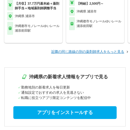
【月収】37.7万円基本給＋薬剤
【時給】2,500円～
師手当＋地域薬剤師調整手当
沖縄県 浦添市
沖縄県 浦添市
沖縄都市モノレールゆいレール
沖縄都市モノレールゆいレール
浦添前田駅
浦添前田駅
近隣の同じ路線の別の薬剤師求人をもっと見る
沖縄県の新着求人情報をアプリで見る
勤務地別の新着求人を毎日更新
通知設定でおすすめの求人を見逃さない
転職に役立つアプリ限定コンテンツを配信中
アプリをインストールする