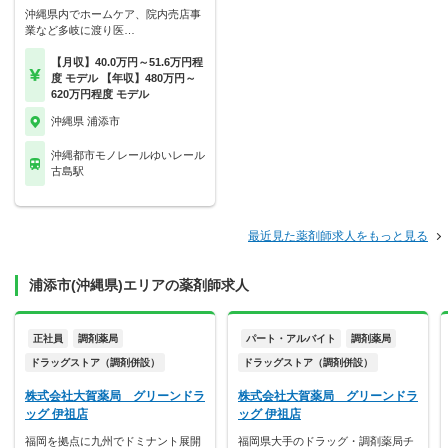
沖縄県内でホームケア、院内売店事
業など多岐に渡り医…
【月収】40.0万円～51.6万円程
度 モデル 【年収】480万円～
620万円程度 モデル
沖縄県 浦添市
沖縄都市モノレールゆいレール
古島駅
最近見た薬剤師求人をもっと見る
浦添市(沖縄県)エリアの薬剤師求人
正社員
調剤薬局
パート・アルバイト
調剤薬局
ドラッグストア（調剤併設）
ドラッグストア（調剤併設）
株式会社大賀薬局 グリーンドラ
株式会社大賀薬局 グリーンドラ
ッグ 伊祖店
ッグ 伊祖店
福岡を拠点に九州でドミナント展開
福岡県大手のドラッグ・調剤薬局チ