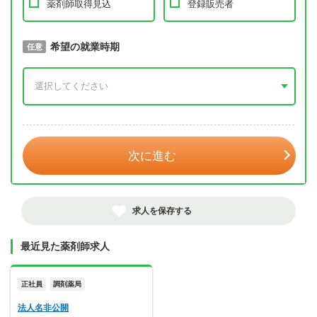
薬剤師取得見込
登録販売者
取得予定年
希望の就業時期
必須
任意
年 3月
次に進む
求人を保存する
最近見た薬剤師求人
正社員
調剤薬局
法人名非公開