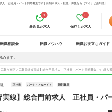
人 正社員・パート同時募集です | 薬剤師 求人・転職・募集なら【マイナビ薬剤師】
1
0
最近見た求人
保存した求人
転職相談会
転職ノウハウ
転職お役立ちガイド
努めます。
【広島市南区／広島電鉄皆実線】総合門前求人 正社員・パート同時募集です 求人番号
開）
正社員
パート・アルバイト
調剤薬局
皆実線】総合門前求人 正社員・パ