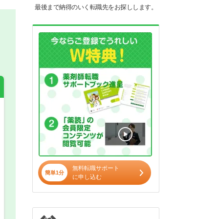
最後まで納得のいく転職先をお探しします。
希望の働き方
必須
正社員
無料転職サポート
パート(週4日～5日)
簡単1分
に申し込む