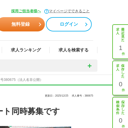
採用ご担当者様へ
マイページでできること
無料登録
ログイン
1
求人ランキング
求人を検索する
380675（法人名非公開）
0
更新日：2025/12/25
求人番号：380675
ート同時募集です
0