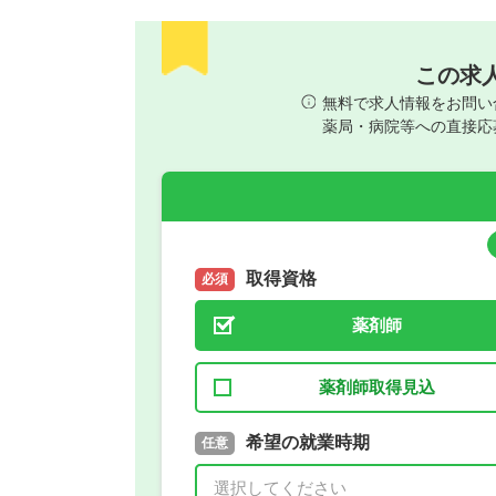
この求
無料で求人情報をお問い
薬局・病院等への直接応
取得資格
必須
薬剤師
薬剤師取得見込
取得予定年
希望の就業時期
必須
任意
年 3月