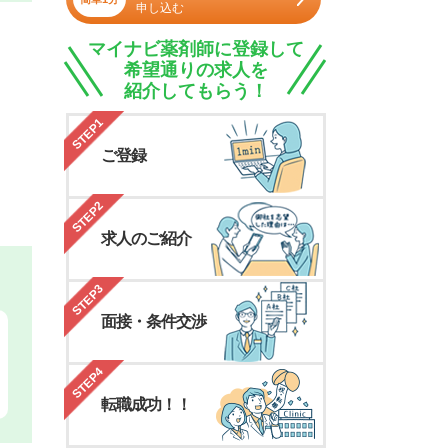
申し込む
マイナビ薬剤師に登録して
希望通りの求人を
紹介してもらう！
STEP1
ご登録
STEP2
求人のご紹介
STEP3
面接・条件交渉
STEP4
転職成功！！