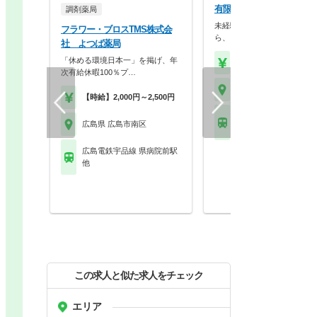
有限会社ホンゴウ 段原薬
調剤薬局
未経験者歓迎！やる気のある
フラワー・ブロスTMS株式会
ら、しっかりとお教え…
社 よつば薬局
「休める環境日本一」を掲げ、年
【年収】450万円～60
次有給休暇100％プ…
広島県 広島市南区
【時給】2,000円～2,500円
広島電鉄皆実線 段原一
広島県 広島市南区
駅 他
広島電鉄宇品線 県病院前駅
他
この求人と似た求人をチェック
エリア