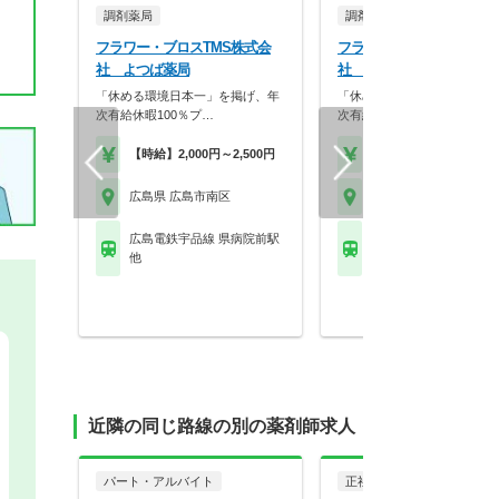
調剤薬局
調剤薬局
フラワー・ブロスTMS株式会
フラワー・ブロスTMS株
社 よつば薬局
社 カンナ薬局
「休める環境日本一」を掲げ、年
「休める環境日本一」を掲げ
次有給休暇100％プ…
次有給休暇100％プ…
【時給】2,000円～2,500円
【時給】2,000円～2,5
広島県 広島市南区
広島県 広島市南区
広島電鉄宇品線 県病院前駅
ＪＲ山陽本線(神戸－門
他
天神川駅 他
近隣の同じ路線の別の薬剤師求人
パート・アルバイト
正社員
調剤薬局