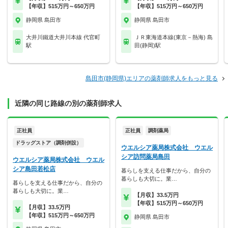
【年収】515万円～650万円
【年収】515万円～650万円
静岡県 島田市
静岡県 島田市
大井川鐵道大井川本線 代官町
ＪＲ東海道本線(東京－熱海) 島
駅
田(静岡)駅
島田市(静岡県)エリアの薬剤師求人をもっと見る
近隣の同じ路線の別の薬剤師求人
正社員
正社員
調剤薬局
ドラッグストア（調剤併設）
ウエルシア薬局株式会社 ウエル
シア訪問薬局島田
ウエルシア薬局株式会社 ウエル
シア島田若松店
暮らしを支える仕事だから、自分の
暮らしも大切に。業…
暮らしを支える仕事だから、自分の
暮らしも大切に。業…
【月収】33.5万円
【年収】515万円～650万円
【月収】33.5万円
【年収】515万円～650万円
静岡県 島田市