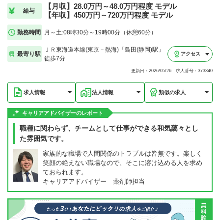
【月収】28.0万円～48.0万円程度 モデル
給与
【年収】450万円～720万円程度 モデル
勤務時間
月～土:08時30分～19時00分（休憩60分）
ＪＲ東海道本線(東京－熱海)「島田(静岡)駅」
最寄り駅
アクセス
徒歩7分
更新日：2026/05/26 求人番号：373340
求人情報
法人情報
類似の求人
キャリアアドバイザーのレポート
職種に関わらず、チームとして仕事ができる和気藹々とし
た雰囲気です。
家族的な職場で人間関係のトラブルは皆無です。楽しく
笑顔の絶えない職場なので、そこに溶け込める人を求め
ておられます。
キャリアアドバイザー 薬剤師担当