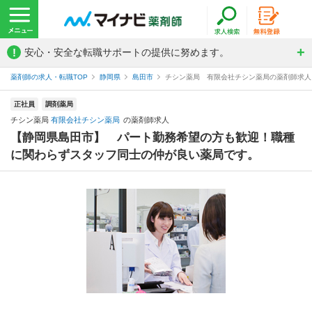
!
安心・安全な転職サポートの提供に努めます。
薬剤師の求人・転職TOP
静岡県
島田市
チシン薬局 有限会社チシン薬局の薬剤師求人
正社員
調剤薬局
チシン薬局
有限会社チシン薬局
の薬剤師求人
【静岡県島田市】 パート勤務希望の方も歓迎！職種
に関わらずスタッフ同士の仲が良い薬局です。