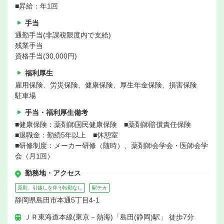
■昇給：年1回
手当
通勤手当(非課税限度内で支給)
残業手当
資格手当(30,000円)
福利厚生
雇用保険、労災保険、健康保険、厚生年金保険、損害保険
駐車場
手当・福利厚生備考
■健康保険：薬剤師国民健康保険 ■薬剤師賠償責任保険
■退職金：勤続5年以上 ■休憩室
■研修制度：メーカー研修（随時）、薬剤師会学会・医師会学
会（月1回）
勤務地・アクセス
原則、引越しを伴う転勤なし
駅チカ
静岡県島田市本通5丁目4-1
ＪＲ東海道本線(東京－熱海)「島田(静岡)駅」 徒歩7分