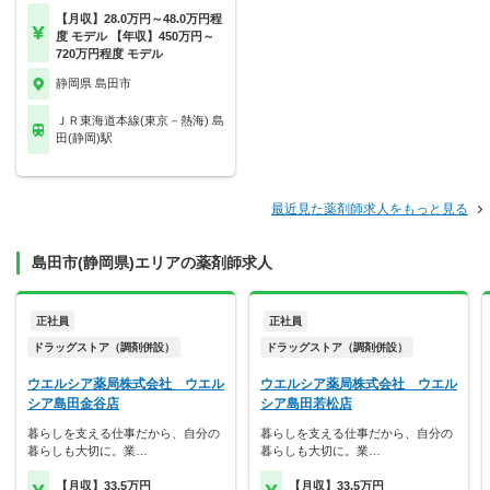
【月収】28.0万円～48.0万円程
度 モデル 【年収】450万円～
720万円程度 モデル
静岡県 島田市
ＪＲ東海道本線(東京－熱海) 島
田(静岡)駅
最近見た薬剤師求人をもっと見る
島田市(静岡県)エリアの薬剤師求人
正社員
正社員
ドラッグストア（調剤併設）
ドラッグストア（調剤併設）
ウエルシア薬局株式会社 ウエル
ウエルシア薬局株式会社 ウエル
シア島田金谷店
シア島田若松店
暮らしを支える仕事だから、自分の
暮らしを支える仕事だから、自分の
暮らしも大切に。業…
暮らしも大切に。業…
【月収】33.5万円
【月収】33.5万円