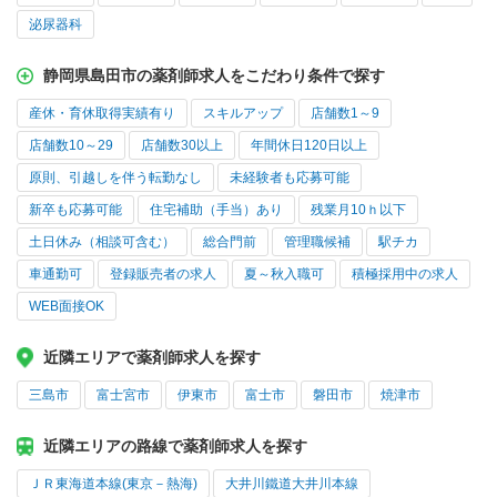
泌尿器科
静岡県島田市の薬剤師求人をこだわり条件で探す
産休・育休取得実績有り
スキルアップ
店舗数1～9
店舗数10～29
店舗数30以上
年間休日120日以上
原則、引越しを伴う転勤なし
未経験者も応募可能
新卒も応募可能
住宅補助（手当）あり
残業月10ｈ以下
土日休み（相談可含む）
総合門前
管理職候補
駅チカ
車通勤可
登録販売者の求人
夏～秋入職可
積極採用中の求人
WEB面接OK
近隣エリアで薬剤師求人を探す
三島市
富士宮市
伊東市
富士市
磐田市
焼津市
近隣エリアの路線で薬剤師求人を探す
ＪＲ東海道本線(東京－熱海)
大井川鐵道大井川本線