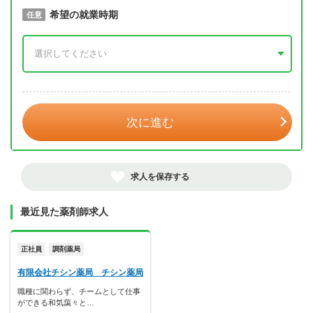
取得予定年
希望の就業時期
必須
任意
年 3月
次に進む
求人を保存する
最近見た薬剤師求人
正社員
調剤薬局
有限会社チシン薬局 チシン薬局
職種に関わらず、チームとして仕事
ができる和気藹々と…