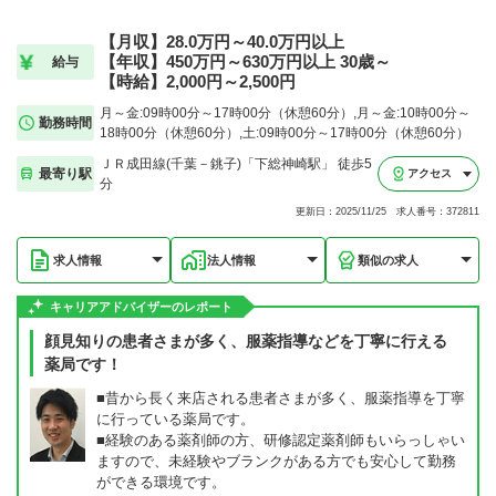
【月収】28.0万円～40.0万円以上
【年収】450万円～630万円以上 30歳～
給与
【時給】2,000円～2,500円
月～金:09時00分～17時00分（休憩60分）,月～金:10時00分～
勤務時間
18時00分（休憩60分）,土:09時00分～17時00分（休憩60分）
ＪＲ成田線(千葉－銚子)「下総神崎駅」 徒歩5
最寄り駅
アクセス
分
更新日：2025/11/25 求人番号：372811
求人情報
法人情報
類似の求人
キャリアアドバイザーのレポート
顔見知りの患者さまが多く、服薬指導などを丁寧に行える
薬局です！
■昔から長く来店される患者さまが多く、服薬指導を丁寧
に行っている薬局です。
■経験のある薬剤師の方、研修認定薬剤師もいらっしゃい
ますので、未経験やブランクがある方でも安心して勤務
ができる環境です。