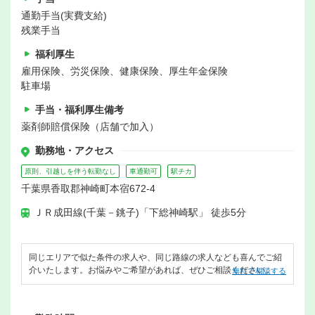
通勤手当(実費支給)
残業手当
福利厚生
雇用保険、労災保険、健康保険、厚生年金保険
駐車場
手当・福利厚生備考
薬剤師賠償保険（店舗で加入）
勤務地・アクセス
原則、引越しを伴う転勤なし
車通勤可
駅チカ
千葉県香取郡神崎町本宿672-4
ＪＲ成田線(千葉－銚子)「下総神崎駅」 徒歩5分
同じエリアで似た条件の求人や、同じ路線の求人なども喜んでご紹
介いたします。お悩みやご希望があれば、ぜひご相談ください。
無料で相談する