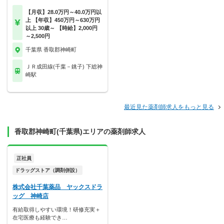
【月収】28.0万円～40.0万円以
上 【年収】450万円～630万円
以上 30歳～ 【時給】2,000円
～2,500円
千葉県 香取郡神崎町
ＪＲ成田線(千葉－銚子) 下総神
崎駅
最近見た薬剤師求人をもっと見る
香取郡神崎町(千葉県)エリアの薬剤師求人
正社員
ドラッグストア（調剤併設）
株式会社千葉薬品 ヤックスドラ
ッグ 神崎店
有給取得しやすい環境！研修充実＋
在宅医療も経験でき…