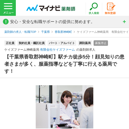
!
安心・安全な転職サポートの提供に努めます。
薬剤師の求人・転職TOP
千葉県
香取郡神崎町
ケイズファーム神崎薬局 有限会社ケイ
正社員
契約社員・嘱託社員
パート・アルバイト
調剤薬局
募集停止
ケイズファーム神崎薬局
有限会社ケイズファーム
の薬剤師求人
【千葉県香取郡神崎町】駅チカ徒歩5分！顔見知りの患
者さまが多く、服薬指導などを丁寧に行える薬局で
す！