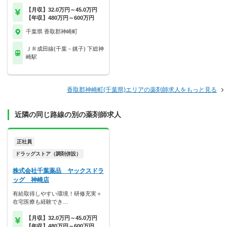
【月収】32.0万円～45.0万円
【年収】480万円～600万円
千葉県 香取郡神崎町
ＪＲ成田線(千葉－銚子) 下総神
崎駅
香取郡神崎町(千葉県)エリアの薬剤師求人をもっと見る
近隣の同じ路線の別の薬剤師求人
正社員
ドラッグストア（調剤併設）
株式会社千葉薬品 ヤックスドラ
ッグ 神崎店
有給取得しやすい環境！研修充実＋
在宅医療も経験でき…
【月収】32.0万円～45.0万円
【年収】480万円～600万円