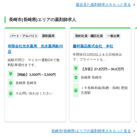
最近見た薬剤師求人をもっと見る
長崎市(長崎県)エリアの薬剤師求人
パート・アルバイト
調剤薬局
契約社員・嘱託社員
一般企業
有限会社光永薬局 光永薬局畝刈
藤村薬品株式会社 本社
店
年間休日120日以上＆土日祝休み
で、プライベートも…
経験不問◎ マイカー通勤OKで無
料駐車場付きです。
【月収】27.8万円～30.0万円
【時給】3,000円～3,500円
長崎県 長崎市
長崎県 長崎市
ＪＲ長崎本線(鳥栖－長崎) 肥前
古賀駅
※お問い合わせください
長崎市(長崎県)エリアの薬剤師求人をもっと見る