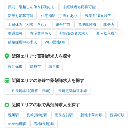
原則、引越しを伴う転勤なし
未経験者も応募可能
新卒も応募可能
住宅補助（手当）あり
残業月10ｈ以下
土日休み（相談可含む）
総合門前
管理職候補
駅チカ
車通勤可
在宅業務あり
登録販売者の求人
夏～秋入職可
積極採用中の求人
WEB面接OK
近隣エリアで薬剤師求人を探す
佐世保市
島原市
諫早市
近隣エリアの路線で薬剤師求人を探す
ＪＲ長崎本線(鳥栖－長崎)
長崎電気軌道本線
近隣エリアの駅で薬剤師求人を探す
現川駅
長崎(長崎)駅
肥前古賀駅
新地中華街駅
西浜町駅
めがね橋駅
石橋(長崎)駅