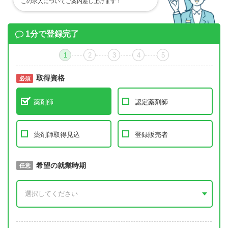
この求人についてご案内差し上げます！
1分で登録完了
1
2
3
4
5
取得資格
必須
必須
薬剤師
認定薬剤師
薬剤師取得見込
登録販売者
取得予定年
希望の就業時期
必須
任意
年 3月