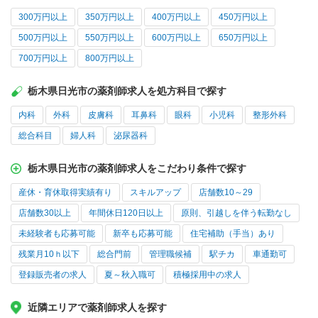
300万円以上
350万円以上
400万円以上
450万円以上
500万円以上
550万円以上
600万円以上
650万円以上
700万円以上
800万円以上
栃木県日光市の薬剤師求人を処方科目で探す
内科
外科
皮膚科
耳鼻科
眼科
小児科
整形外科
総合科目
婦人科
泌尿器科
栃木県日光市の薬剤師求人をこだわり条件で探す
産休・育休取得実績有り
スキルアップ
店舗数10～29
店舗数30以上
年間休日120日以上
原則、引越しを伴う転勤なし
未経験者も応募可能
新卒も応募可能
住宅補助（手当）あり
残業月10ｈ以下
総合門前
管理職候補
駅チカ
車通勤可
登録販売者の求人
夏～秋入職可
積極採用中の求人
近隣エリアで薬剤師求人を探す