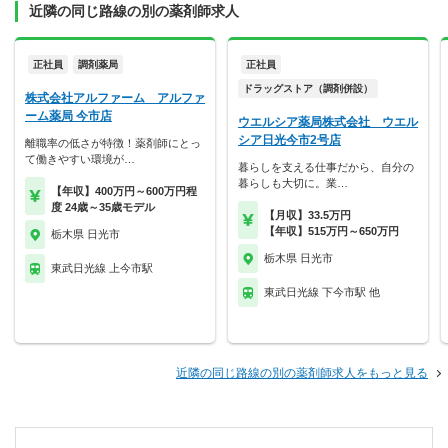
近隣の同じ路線の別の薬剤師求人
正社員
調剤薬局
正社員
ドラッグストア（調剤併設）
株式会社アルファーム アルファ
ーム薬局 今市店
ウエルシア薬局株式会社 ウエル
シア日光今市2号店
離職率の低さが特徴！薬剤師にとっ
て働きやすい環境が…
暮らしを支える仕事だから、自分の
暮らしも大切に。業…
【年収】400万円～600万円程
度 24歳～35歳モデル
【月収】33.5万円
【年収】515万円～650万円
栃木県 日光市
栃木県 日光市
東武日光線 上今市駅
東武日光線 下今市駅 他
近隣の同じ路線の別の薬剤師求人をもっと見る