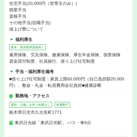
住宅手当(20,000円（世帯主のみ）)
残業手当
資格手当
その他手当(役職手当)
借上げ寮について
福利厚生
産休・育休取得実績有り
雇用保険、労災保険、健康保険、厚生年金保険、損害保険
資金貸付制度、社員旅行、借り上げ社宅制度
手当・福利厚生備考
■借り上げ社宅制度：家賃上限60,000円（自己負担額20,000
円）、敷金・礼金・転居費用会社負担■健康診断
勤務地・アクセス
原則、引越しを伴う転勤なし
車通勤可
栃木県日光市久次良町1771
東武日光線「東武日光駅」 バス・車6分