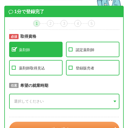
1分で登録完了
1
2
3
4
5
取得資格
必須
必須
薬剤師
認定薬剤師
薬剤師取得見込
登録販売者
取得予定年
希望の就業時期
必須
任意
年 3月