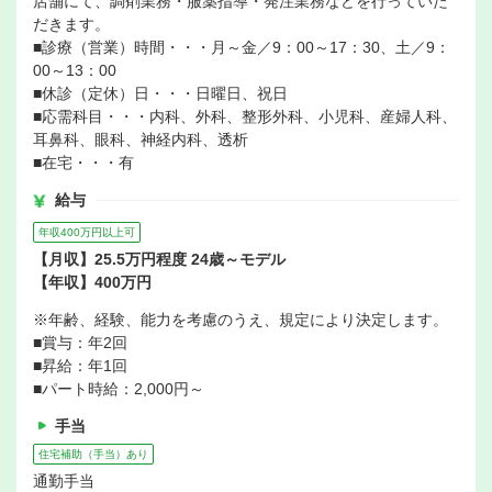
店舗にて、調剤業務・服薬指導・発注業務などを行っていた
だきます。
■診療（営業）時間・・・月～金／9：00～17：30、土／9：
00～13：00
■休診（定休）日・・・日曜日、祝日
■応需科目・・・内科、外科、整形外科、小児科、産婦人科、
耳鼻科、眼科、神経内科、透析
■在宅・・・有
給与
年収400万円以上可
【月収】25.5万円程度 24歳～モデル
【年収】400万円
※年齢、経験、能力を考慮のうえ、規定により決定します。
■賞与：年2回
■昇給：年1回
■パート時給：2,000円～
手当
住宅補助（手当）あり
通勤手当