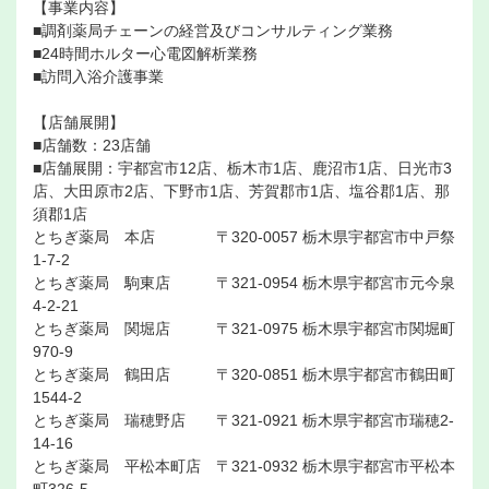
【事業内容】
■調剤薬局チェーンの経営及びコンサルティング業務
■24時間ホルター心電図解析業務
■訪問入浴介護事業
【店舗展開】
■店舗数：23店舗
■店舗展開：宇都宮市12店、栃木市1店、鹿沼市1店、日光市3
店、大田原市2店、下野市1店、芳賀郡市1店、塩谷郡1店、那
須郡1店
とちぎ薬局 本店 〒320-0057 栃木県宇都宮市中戸祭
1-7-2
とちぎ薬局 駒東店 〒321-0954 栃木県宇都宮市元今泉
4-2-21
とちぎ薬局 関堀店 〒321-0975 栃木県宇都宮市関堀町
970-9
とちぎ薬局 鶴田店 〒320-0851 栃木県宇都宮市鶴田町
1544-2
とちぎ薬局 瑞穂野店 〒321-0921 栃木県宇都宮市瑞穂2-
14-16
とちぎ薬局 平松本町店 〒321-0932 栃木県宇都宮市平松本