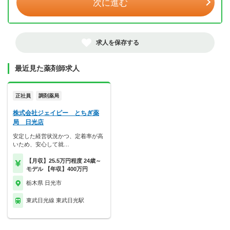
次に進む
求人を保存する
最近見た薬剤師求人
正社員
調剤薬局
株式会社ジェイピー とちぎ薬
局 日光店
安定した経営状況かつ、定着率が高
いため、安心して就…
【月収】25.5万円程度 24歳～
モデル 【年収】400万円
栃木県 日光市
東武日光線 東武日光駅