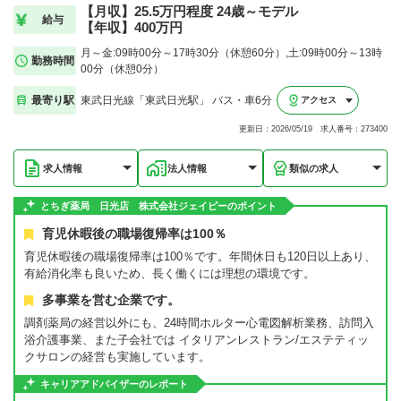
【月収】25.5万円程度 24歳～モデル
給与
【年収】400万円
月～金:09時00分～17時30分（休憩60分）,土:09時00分～13時
勤務時間
00分（休憩0分）
最寄り駅
東武日光線「東武日光駅」 バス・車6分
アクセス
更新日：2026/05/19 求人番号：273400
求人情報
法人情報
類似の求人
とちぎ薬局 日光店 株式会社ジェイピーのポイント
育児休暇後の職場復帰率は100％
育児休暇後の職場復帰率は100％です。年間休日も120日以上あり、
有給消化率も良いため、長く働くには理想の環境です。
多事業を営む企業です。
調剤薬局の経営以外にも、24時間ホルター心電図解析業務、訪問入
浴介護事業、また子会社では イタリアンレストラン/エステティッ
クサロンの経営も実施しています。
キャリアアドバイザーのレポート