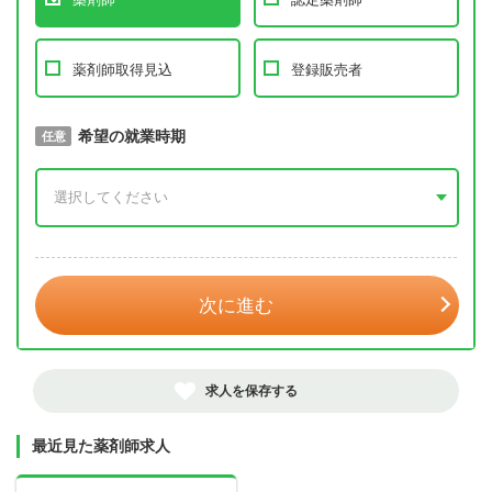
薬剤師取得見込
登録販売者
取得予定年
希望の就業時期
必須
任意
年 3月
次に進む
求人を保存する
最近見た薬剤師求人