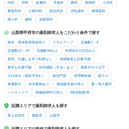
内科
外科
皮膚科
耳鼻科
眼科
精神科
小児科
整形外科
心療内科
総合科目
消化器科
循環器科
婦人科
歯科
泌尿器科
山梨県甲府市の薬剤師求人をこだわり条件で探す
産休・育休取得実績有り
スキルアップ
店舗数1～9
店舗数10～29
店舗数30以上
年間休日120日以上
原則、引越しを伴う転勤なし
未経験者も応募可能
新卒も応募可能
住宅補助（手当）あり
残業月10ｈ以下
土日休み（相談可含む）
総合門前
管理職候補
駅チカ
車通勤可
在宅業務あり
登録販売者の求人
夏～秋入職可
ハイキャリア
積極採用中の求人
WEB面接OK
近隣エリアで薬剤師求人を探す
富士吉田市
都留市
山梨市
近隣エリアの路線で薬剤師求人を探す