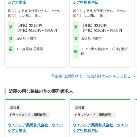
シア大里店
シア甲府和戸店
暮らしを支える仕事だから、自分の
暮らしを支える仕事だから、自分の
暮らしも大切に。業…
暮らしも大切に。業…
【月収】33.5万円
【月収】33.5万円
【年収】515万円～650万円
【年収】515万円～650万円
山梨県 甲府市
山梨県 甲府市
ＪＲ身延線 国母駅
ＪＲ中央本線(東京－松本) 酒折
駅
甲府市(山梨県)エリアの薬剤師求人をもっと見る
近隣の同じ路線の別の薬剤師求人
正社員
正社員
ドラッグストア（調剤併設）
ドラッグストア（調剤併設）
ウエルシア薬局株式会社 ウエル
ウエルシア薬局株式会社 ウエル
シア大里店
シア甲府和戸店