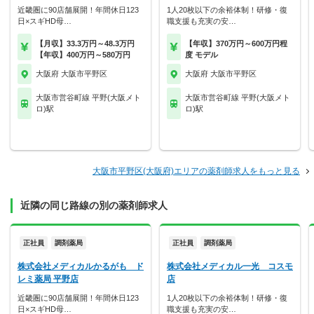
近畿圏に90店舗展開！年間休日123
1人20枚以下の余裕体制！研修・復
日×スギHD母…
職支援も充実の安…
【月収】33.3万円～48.3万円
【年収】370万円～600万円程
【年収】400万円～580万円
度 モデル
大阪府 大阪市平野区
大阪府 大阪市平野区
大阪市営谷町線 平野(大阪メト
大阪市営谷町線 平野(大阪メト
ロ)駅
ロ)駅
大阪市平野区(大阪府)エリアの薬剤師求人をもっと見る
近隣の同じ路線の別の薬剤師求人
正社員
調剤薬局
正社員
調剤薬局
株式会社メディカルかるがも ド
株式会社メディカル一光 コスモ
レミ薬局 平野店
店
近畿圏に90店舗展開！年間休日123
1人20枚以下の余裕体制！研修・復
日×スギHD母…
職支援も充実の安…