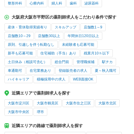
整形外科
心療内科
婦人科
歯科
泌尿器科
大阪府大阪市平野区の薬剤師求人をこだわり条件で探す
産休・育休取得実績有り
スキルアップ
店舗数1～9
店舗数10～29
店舗数30以上
年間休日120日以上
原則、引越しを伴う転勤なし
未経験者も応募可能
新卒も応募可能
住宅補助（手当）あり
残業月10ｈ以下
土日休み（相談可含む）
総合門前
管理職候補
駅チカ
車通勤可
在宅業務あり
登録販売者の求人
夏～秋入職可
ハイキャリア
積極採用中の求人
WEB面接OK
近隣エリアで薬剤師求人を探す
大阪市淀川区
大阪市鶴見区
大阪市住之江区
大阪市北区
大阪市中央区
堺市
近隣エリアの路線で薬剤師求人を探す