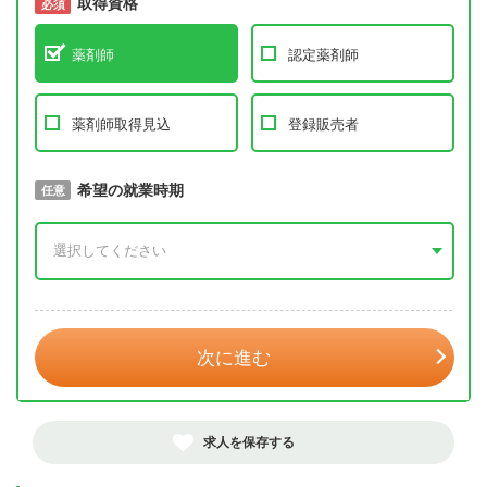
取得資格
必須
必須
薬剤師
認定薬剤師
薬剤師取得見込
登録販売者
取得予定年
希望の就業時期
必須
任意
年 3月
次に進む
求人を保存する