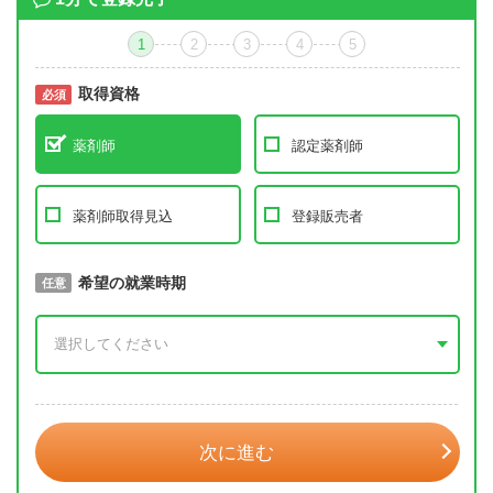
1
2
3
4
5
取得資格
必須
必須
薬剤師
認定薬剤師
薬剤師取得見込
登録販売者
取得予定年
希望の就業時期
必須
任意
年 3月
次に進む