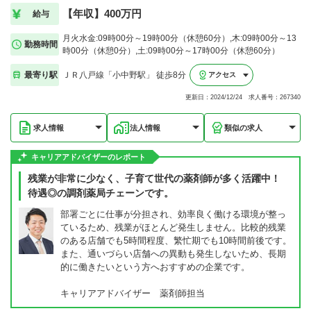
【年収】400万円
給与
月火水金:09時00分～19時00分（休憩60分）,木:09時00分～13
勤務時間
時00分（休憩0分）,土:09時00分～17時00分（休憩60分）
最寄り駅
ＪＲ八戸線「小中野駅」 徒歩8分
アクセス
更新日：2024/12/24 求人番号：267340
求人情報
法人情報
類似の求人
キャリアアドバイザーのレポート
残業が非常に少なく、子育て世代の薬剤師が多く活躍中！
待遇◎の調剤薬局チェーンです。
部署ごとに仕事が分担され、効率良く働ける環境が整っ
ているため、残業がほとんど発生しません。比較的残業
のある店舗でも5時間程度、繁忙期でも10時間前後です。
また、通いづらい店舗への異動も発生しないため、長期
的に働きたいという方へおすすめの企業です。
キャリアアドバイザー 薬剤師担当