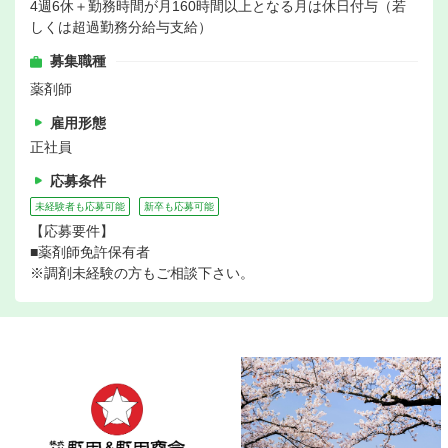
4週6休＋勤務時間が月160時間以上となる月は休日付与（若
しくは超過勤務分給与支給）
募集職種
薬剤師
雇用形態
正社員
応募条件
未経験者も応募可能
新卒も応募可能
【応募要件】
■薬剤師免許保有者
※調剤未経験の方もご相談下さい。