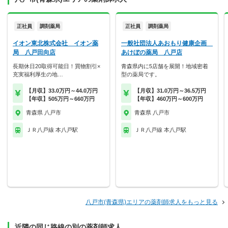
正社員
調剤薬局
正社員
調剤薬局
イオン東北株式会社 イオン薬
一般社団法人あおもり健康企画
局 八戸田向店
あけぼの薬局 八戸店
長期休日20取得可能日！買物割引×
青森県内に5店舗を展開！地域密着
充実福利厚生の地…
型の薬局です。
【月収】33.0万円～44.0万円
【月収】31.0万円～36.5万円
【年収】505万円～660万円
【年収】460万円～600万円
青森県 八戸市
青森県 八戸市
ＪＲ八戸線 本八戸駅
ＪＲ八戸線 本八戸駅
八戸市(青森県)エリアの薬剤師求人をもっと見る
近隣の同じ路線の別の薬剤師求人