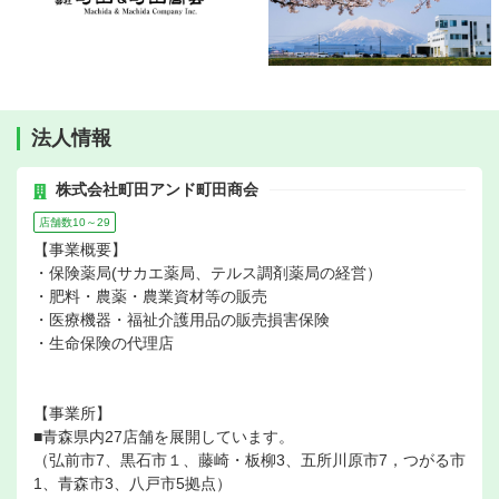
法人情報
株式会社町田アンド町田商会
店舗数10～29
【事業概要】
・保険薬局(サカエ薬局、テルス調剤薬局の経営）
・肥料・農薬・農業資材等の販売
・医療機器・福祉介護用品の販売損害保険
・生命保険の代理店
【事業所】
■青森県内27店舗を展開しています。
（弘前市7、黒石市１、藤崎・板柳3、五所川原市7，つがる市
1、青森市3、八戸市5拠点）