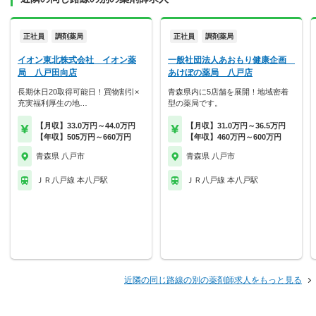
正社員
調剤薬局
正社員
調剤薬局
イオン東北株式会社 イオン薬
一般社団法人あおもり健康企画
局 八戸田向店
あけぼの薬局 八戸店
長期休日20取得可能日！買物割引×
青森県内に5店舗を展開！地域密着
充実福利厚生の地…
型の薬局です。
【月収】33.0万円～44.0万円
【月収】31.0万円～36.5万円
【年収】505万円～660万円
【年収】460万円～600万円
青森県 八戸市
青森県 八戸市
ＪＲ八戸線 本八戸駅
ＪＲ八戸線 本八戸駅
近隣の同じ路線の別の薬剤師求人をもっと見る