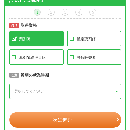
1分で登録完了
1
2
3
4
5
取得資格
必須
必須
薬剤師
認定薬剤師
薬剤師取得見込
登録販売者
取得予定年
希望の就業時期
必須
任意
年 3月
次に進む