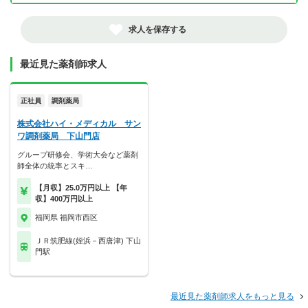
求人を保存する
最近見た薬剤師求人
正社員
調剤薬局
株式会社ハイ・メディカル サン
ワ調剤薬局 下山門店
グループ研修会、学術大会など薬剤
師全体の統率とスキ…
【月収】25.0万円以上 【年
収】400万円以上
福岡県 福岡市西区
ＪＲ筑肥線(姪浜－西唐津) 下山
門駅
最近見た薬剤師求人をもっと見る