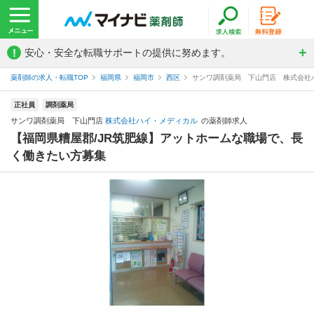
!
安心・安全な転職サポートの提供に努めます。
薬剤師の求人・転職TOP
福岡県
福岡市
西区
サンワ調剤薬局 下山門店 株式会社
正社員
調剤薬局
サンワ調剤薬局 下山門店
株式会社ハイ・メディカル
の薬剤師求人
【福岡県糟屋郡/JR筑肥線】アットホームな職場で、長
く働きたい方募集