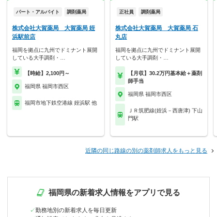
パート・アルバイト
調剤薬局
正社員
調剤薬局
株式会社大賀薬局 大賀薬局 姪
株式会社大賀薬局 大賀薬局 石
浜駅前店
丸店
福岡を拠点に九州でドミナント展開
福岡を拠点に九州でドミナント展開
している大手調剤・…
している大手調剤・…
【時給】2,100円～
【月収】30.2万円基本給＋薬剤
師手当
福岡県 福岡市西区
福岡県 福岡市西区
福岡市地下鉄空港線 姪浜駅 他
ＪＲ筑肥線(姪浜－西唐津) 下山
門駅
近隣の同じ路線の別の薬剤師求人をもっと見る
福岡県の新着求人情報をアプリで見る
勤務地別の新着求人を毎日更新