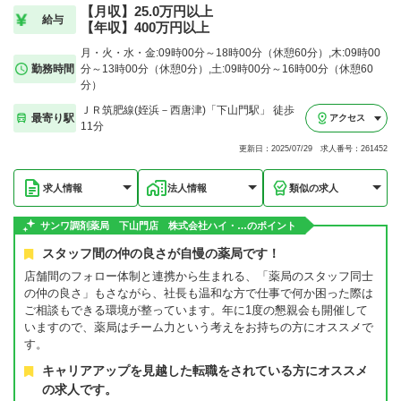
【月収】25.0万円以上
給与
【年収】400万円以上
月・火・水・金:09時00分～18時00分（休憩60分）,木:09時00
勤務時間
分～13時00分（休憩0分）,土:09時00分～16時00分（休憩60
分）
ＪＲ筑肥線(姪浜－西唐津)「下山門駅」 徒歩
最寄り駅
アクセス
11分
更新日：2025/07/29 求人番号：261452
求人情報
法人情報
類似の求人
サンワ調剤薬局 下山門店 株式会社ハイ・…のポイント
スタッフ間の仲の良さが自慢の薬局です！
店舗間のフォロー体制と連携から生まれる、「薬局のスタッフ同士
の仲の良さ」もさながら、社長も温和な方で仕事で何か困った際は
ご相談もできる環境が整っています。年に1度の懇親会も開催して
いますので、薬局はチーム力という考えをお持ちの方にオススメで
す。
キャリアアップを見越した転職をされている方にオススメ
の求人です。