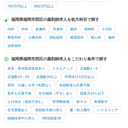
700万円以上
800万円以上
福岡県福岡市西区の薬剤師求人を処方科目で探す
内科
外科
皮膚科
耳鼻科
眼科
精神科
小児科
整形外科
心療内科
消化器科
循環器科
婦人科
歯科
泌尿器科
福岡県福岡市西区の薬剤師求人をこだわり条件で探す
産休・育休取得実績有り
スキルアップ
店舗数1～9
店舗数10～29
店舗数30以上
年間休日120日以上
原則、引越しを伴う転勤なし
未経験者も応募可能
新卒も応募可能
住宅補助（手当）あり
残業月10ｈ以下
土日休み（相談可含む）
管理職候補
駅チカ
車通勤可
在宅業務あり
登録販売者の求人
夏～秋入職可
ハイキャリア
積極採用中の求人
WEB面接OK