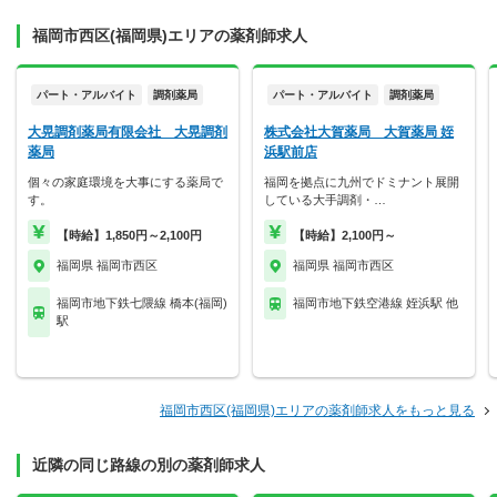
福岡市西区(福岡県)エリアの薬剤師求人
パート・アルバイト
調剤薬局
パート・アルバイト
調剤薬局
大晃調剤薬局有限会社 大晃調剤
株式会社大賀薬局 大賀薬局 姪
薬局
浜駅前店
個々の家庭環境を大事にする薬局で
福岡を拠点に九州でドミナント展開
す。
している大手調剤・…
【時給】1,850円～2,100円
【時給】2,100円～
福岡県 福岡市西区
福岡県 福岡市西区
福岡市地下鉄七隈線 橋本(福岡)
福岡市地下鉄空港線 姪浜駅 他
駅
福岡市西区(福岡県)エリアの薬剤師求人をもっと見る
近隣の同じ路線の別の薬剤師求人