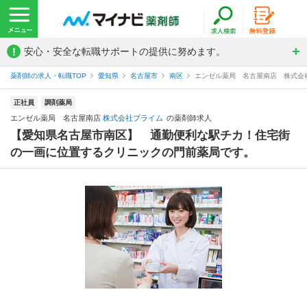
!
安心・安全な転職サポートの提供に努めます。
薬剤師の求人・転職TOP
愛知県
名古屋市
南区
エンゼル薬局 名古屋南店 株式会
正社員
調剤薬局
エンゼル薬局 名古屋南店
株式会社プライム
の薬剤師求人
【愛知県名古屋市南区】 通勤便利な駅チカ！住宅街
の一画に位置するクリニックの門前薬局です。