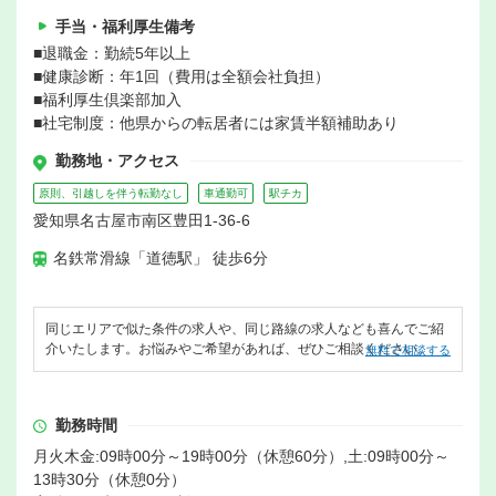
手当・福利厚生備考
■退職金：勤続5年以上
■健康診断：年1回（費用は全額会社負担）
■福利厚生倶楽部加入
■社宅制度：他県からの転居者には家賃半額補助あり
勤務地・アクセス
原則、引越しを伴う転勤なし
車通勤可
駅チカ
愛知県名古屋市南区豊田1-36-6
名鉄常滑線「道徳駅」 徒歩6分
同じエリアで似た条件の求人や、同じ路線の求人なども喜んでご紹
介いたします。お悩みやご希望があれば、ぜひご相談ください。
無料で相談する
勤務時間
月火木金:09時00分～19時00分（休憩60分）,土:09時00分～
13時30分（休憩0分）