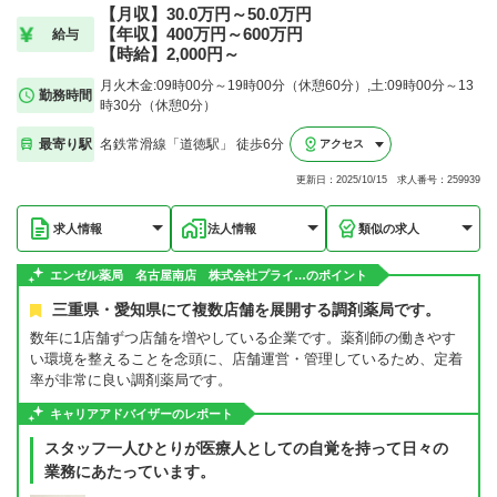
【月収】30.0万円～50.0万円
【年収】400万円～600万円
給与
【時給】2,000円～
月火木金:09時00分～19時00分（休憩60分）,土:09時00分～13
勤務時間
時30分（休憩0分）
最寄り駅
名鉄常滑線「道徳駅」 徒歩6分
アクセス
更新日：2025/10/15 求人番号：259939
求人情報
法人情報
類似の求人
エンゼル薬局 名古屋南店 株式会社プライ…のポイント
三重県・愛知県にて複数店舗を展開する調剤薬局です。
数年に1店舗ずつ店舗を増やしている企業です。薬剤師の働きやす
い環境を整えることを念頭に、店舗運営・管理しているため、定着
率が非常に良い調剤薬局です。
キャリアアドバイザーのレポート
スタッフ一人ひとりが医療人としての自覚を持って日々の
業務にあたっています。