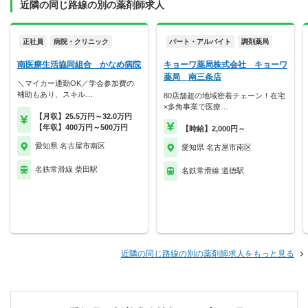
近隣の同じ路線の別の薬剤師求人
正社員
病院・クリニック
パート・アルバイト
調剤薬局
南医療生活協同組合 かなめ病院
キョーワ薬局株式会社 キョーワ
薬局 南三条店
＼マイカー通勤OK／学会参加費の
補助もあり、スキル…
80店舗超の地域密着チェーン！在宅
×多角事業で医療…
【月収】25.5万円～32.0万円
【年収】400万円～500万円
【時給】2,000円～
愛知県 名古屋市南区
愛知県 名古屋市南区
名鉄常滑線 柴田駅
名鉄常滑線 道徳駅
近隣の同じ路線の別の薬剤師求人をもっと見る