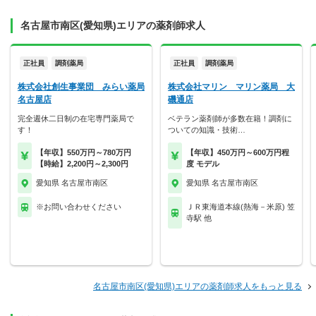
名古屋市南区(愛知県)エリアの薬剤師求人
正社員
調剤薬局
正社員
調剤薬局
株式会社創生事業団 みらい薬局
株式会社マリン マリン薬局 大
名古屋店
磯通店
完全週休二日制の在宅専門薬局で
ベテラン薬剤師が多数在籍！調剤に
す！
ついての知識・技術…
【年収】550万円～780万円
【年収】450万円～600万円程
【時給】2,200円～2,300円
度 モデル
愛知県 名古屋市南区
愛知県 名古屋市南区
※お問い合わせください
ＪＲ東海道本線(熱海－米原) 笠
寺駅 他
名古屋市南区(愛知県)エリアの薬剤師求人をもっと見る