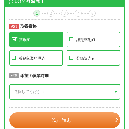
1分で登録完了
1
2
3
4
5
取得資格
必須
必須
薬剤師
認定薬剤師
薬剤師取得見込
登録販売者
取得予定年
希望の就業時期
必須
任意
年 3月
次に進む