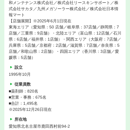
和メンテナンス株式会社／株式会社リースキンサポート／株
式会社サカタ／九州メガソーラー株式会社／株式会社日本情
報マート
【店舗展開】※2025年6月1日現在
東海エリア（愛知県：50 店舗／岐阜県：37店舗／静岡県：7
店舗／三重県：9店舗）・北陸エリア（富山県：12店舗／石川
県：6店舗／福井県：1店舗）・関西エリア（大阪府：7店舗／
兵庫県：5店舗／京都府：2店舗／滋賀県：7店舗／奈良県：5
店舗／和歌山県：2店舗）・四国エリア（香川県：3店舗／愛
媛県：5店舗）
設立
1995年10月
従業員数
■薬剤師：820名
■営業・事務：675名
■合計：1,495名
※2025年12月26日現在
所在地
愛知県北名古屋市鹿田西村前94-2