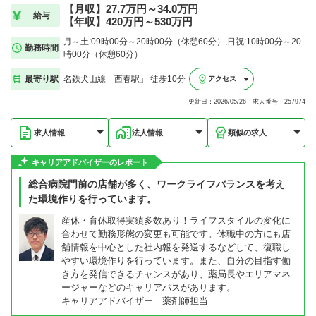
【月収】27.7万円～34.0万円
給与
【年収】420万円～530万円
月～土:09時00分～20時00分（休憩60分）,日祝:10時00分～20
勤務時間
時00分（休憩60分）
最寄り駅
名鉄犬山線「西春駅」 徒歩10分
アクセス
更新日：2026/05/26 求人番号：257974
求人情報
法人情報
類似の求人
キャリアアドバイザーのレポート
総合病院門前の店舗が多く、ワークライフバランスを考え
た環境作りを行っています。
産休・育休取得実績多数あり！ライフスタイルの変化に
合わせて勤務形態の変更も可能です。休職中の方にも店
舗情報を中心とした社内報を発送するなどして、復職し
やすい環境作りを行っています。また、自分の目指す働
き方を発信できるチャンスがあり、薬局長やエリアマネ
ージャーなどのキャリアパスがあります。
キャリアアドバイザー 薬剤師担当