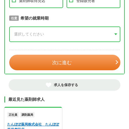
薬剤師取得見込
登録販売者
取得予定年
希望の就業時期
必須
任意
年 3月
次に進む
求人を保存する
最近見た薬剤師求人
正社員
調剤薬局
たんぽぽ薬局株式会社 たんぽぽ