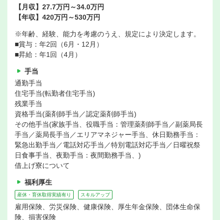
【月収】27.7万円～34.0万円
【年収】420万円～530万円
※年齢、経験、能力を考慮のうえ、規定により決定します。
■賞与：年2回（6月・12月）
■昇給：年1回（4月）
手当
通勤手当
住宅手当(転勤者住宅手当)
残業手当
資格手当(薬剤師手当／認定薬剤師手当)
その他手当(家族手当、役職手当：管理薬剤師手当／副薬局長
手当／薬局長手当／エリアマネジャー手当、休日勤務手当：
緊急出勤手当／電話対応手当／特別電話対応手当／日曜祝祭
日食事手当、夜勤手当：夜間勤務手当、)
借上げ寮について
福利厚生
産休・育休取得実績有り
スキルアップ
雇用保険、労災保険、健康保険、厚生年金保険、団体生命保
険、損害保険