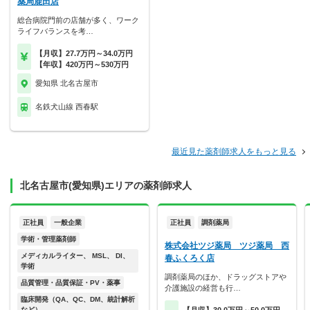
薬局鹿田店
総合病院門前の店舗が多く、ワーク
ライフバランスを考…
【月収】27.7万円～34.0万円
【年収】420万円～530万円
愛知県 北名古屋市
名鉄犬山線 西春駅
最近見た薬剤師求人をもっと見る
北名古屋市(愛知県)エリアの薬剤師求人
正社員
一般企業
正社員
調剤薬局
学術・管理薬剤師
株式会社ツジ薬局 ツジ薬局 西
メディカルライター、 MSL、 DI、
春ふくろく店
学術
調剤薬局のほか、ドラッグストアや
品質管理・品質保証・PV・薬事
介護施設の経営も行…
臨床開発（QA、QC、DM、統計解析
など）