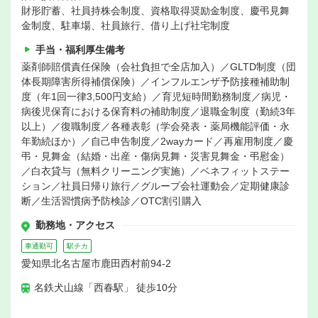
財形貯蓄、社員持株会制度、資格取得奨励金制度、慶弔見舞
金制度、駐車場、社員旅行、借り上げ社宅制度
手当・福利厚生備考
薬剤師賠償責任保険（会社負担で全店加入）／GLTD制度（団
体長期障害所得補償保険）／インフルエンザ予防接種補助制
度（年1回一律3,500円支給）／育児短時間勤務制度／病児・
病後児保育における保育料の補助制度／退職金制度（勤続3年
以上）／復職制度／各種表彰（学会発表・薬局機能評価・永
年勤続ほか）／自己申告制度／2wayカード／再雇用制度／慶
弔・見舞金（結婚・出産・傷病見舞・災害見舞金・弔慰金）
／白衣貸与（無料クリーニング実施）／ベネフィットステー
ション／社員日帰り旅行／グループ会社運動会／定期健康診
断／生活習慣病予防検診／OTC割引購入
勤務地・アクセス
車通勤可
駅チカ
愛知県北名古屋市鹿田西村前94-2
名鉄犬山線「西春駅」 徒歩10分