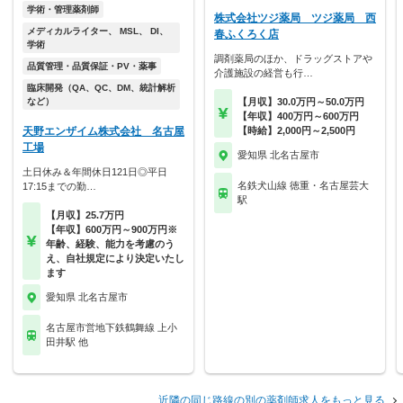
学術・管理薬剤師
株式会社ツジ薬局 ツジ薬局 西
メディカルライター、 MSL、 DI、
春ふくろく店
学術
調剤薬局のほか、ドラッグストアや
品質管理・品質保証・PV・薬事
介護施設の経営も行…
臨床開発（QA、QC、DM、統計解析
など）
【月収】30.0万円～50.0万円
【年収】400万円～600万円
天野エンザイム株式会社 名古屋
【時給】2,000円～2,500円
工場
愛知県 北名古屋市
土日休み＆年間休日121日◎平日
名鉄犬山線 徳重・名古屋芸大
17:15までの勤…
駅
【月収】25.7万円
【年収】600万円～900万円※
年齢、経験、能力を考慮のう
え、自社規定により決定いたし
ます
愛知県 北名古屋市
名古屋市営地下鉄鶴舞線 上小
田井駅 他
近隣の同じ路線の別の薬剤師求人をもっと見る