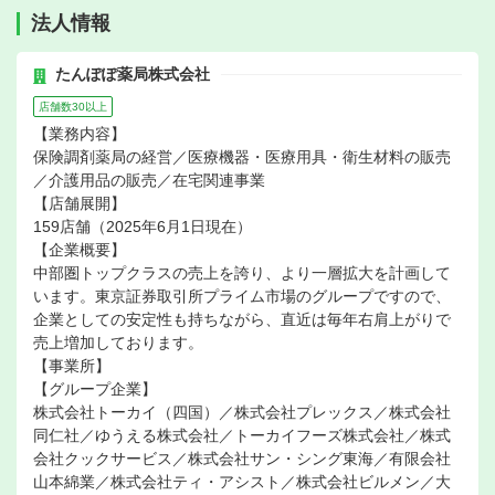
法人情報
たんぽぽ薬局株式会社
店舗数30以上
【業務内容】
保険調剤薬局の経営／医療機器・医療用具・衛生材料の販売
／介護用品の販売／在宅関連事業
【店舗展開】
159店舗（2025年6月1日現在）
【企業概要】
中部圏トップクラスの売上を誇り、より一層拡大を計画して
います。東京証券取引所プライム市場のグループですので、
企業としての安定性も持ちながら、直近は毎年右肩上がりで
売上増加しております。
【事業所】
【グループ企業】
株式会社トーカイ（四国）／株式会社プレックス／株式会社
同仁社／ゆうえる株式会社／トーカイフーズ株式会社／株式
会社クックサービス／株式会社サン・シング東海／有限会社
山本綿業／株式会社ティ・アシスト／株式会社ビルメン／大