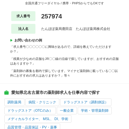
全国共通フリーダイヤル / 携帯・PHPSからでもOKです
257974
求人番号
法人名
たんぽぽ薬局鹿田店 たんぽぽ薬局株式会社
お問い合わせの例
「求人番号〇〇〇〇〇〇に興味があるので、詳細を教えていただけます
か？」
「残業が少なめの店舗をJR〇〇線の沿線で探していますが、おすすめの店舗
はありますか？」
「薬剤師の募集を都内で探しています。マイナビ薬剤師に載っている〇〇以
外におすすめの求人はありますか？」等々
愛知県北名古屋市の薬剤師求人を仕事内容で探す
調剤薬局
病院・クリニック
ドラッグストア（調剤併設）
ドラッグストア（OTCのみ）
一般企業
学術・管理薬剤師
メディカルライター、 MSL、 DI、学術
品質管理・品質保証・PV・薬事