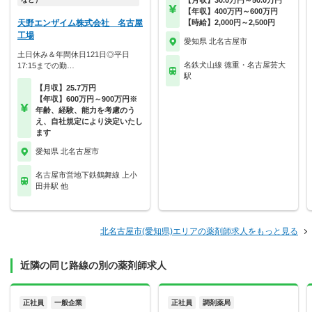
【月収】30.0万円～50.0万円
【年収】400万円～600万円
天野エンザイム株式会社 名古屋
【時給】2,000円～2,500円
工場
愛知県 北名古屋市
土日休み＆年間休日121日◎平日
名鉄犬山線 徳重・名古屋芸大
17:15までの勤…
駅
【月収】25.7万円
【年収】600万円～900万円※
年齢、経験、能力を考慮のう
え、自社規定により決定いたし
ます
愛知県 北名古屋市
名古屋市営地下鉄鶴舞線 上小
田井駅 他
北名古屋市(愛知県)エリアの薬剤師求人をもっと見る
近隣の同じ路線の別の薬剤師求人
正社員
一般企業
正社員
調剤薬局