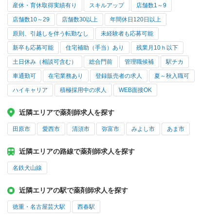
産休・育休取得実績有り
スキルアップ
店舗数1～9
店舗数10～29
店舗数30以上
年間休日120日以上
原則、引越しを伴う転勤なし
未経験者も応募可能
新卒も応募可能
住宅補助（手当）あり
残業月10ｈ以下
土日休み（相談可含む）
総合門前
管理職候補
駅チカ
車通勤可
在宅業務あり
登録販売者の求人
夏～秋入職可
ハイキャリア
積極採用中の求人
WEB面接OK
近隣エリアで薬剤師求人を探す
田原市
愛西市
清須市
弥富市
みよし市
あま市
近隣エリアの路線で薬剤師求人を探す
名鉄犬山線
近隣エリアの駅で薬剤師求人を探す
徳重・名古屋芸大駅
西春駅