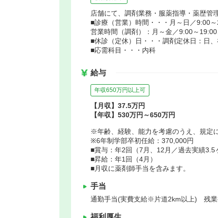
店舗にて、調剤業務・服薬指導・薬歴管理
■診療（営業）時間・・・月～日／9:00～22
営業時間（調剤）：月～金／9:00～19:00、
■休診（定休）日・・・調剤定休日：日、
■応需科目・・・内科
給与
年収650万円以上可
【月収】37.5万円
【年収】530万円～650万円
※年齢、経験、能力を考慮のうえ、規定
※6年制学部卒初任給：370,000円
■賞与：年2回（7月、12月／過去実績3.
■昇給：年1回（4月）
■月収に薬剤師手当を含みます。
手当
通勤手当(実費支給※片道2km以上) 残
福利厚生