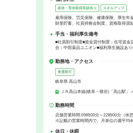
産休・育休取得実績有り
スキルアップ
雇用保険、労災保険、健康保険、厚生年
財形貯蓄、社員持株会制度、資格取得奨
手当・福利厚生備考
■社員割引制度■資金貸付制度：住宅資金
合：中部薬品ユニオン■福利厚生施設あり
勤務地・アクセス
車通勤可
岐阜県 高山市
ＪＲ高山本線(岐阜－猪谷)「高山駅」 
勤務時間
店舗営業時間:09時00分～22時00分（休憩
※記載の営業時間内で、月単位の週平均4
休日・休暇