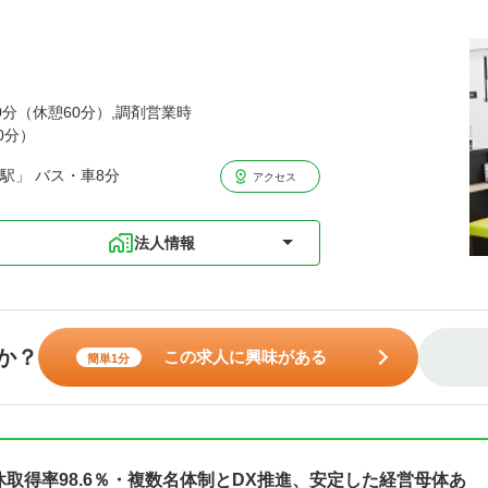
00分（休憩60分）,調剤営業時
0分）
駅」 バス・車8分
アクセス
法人情報
か？
この求人に興味がある
簡単1分
休取得率98.6％・複数名体制とDX推進、安定した経営母体あ