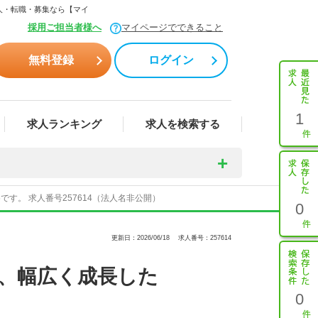
人・転職・募集なら【マイ
採用ご担当者様へ
マイページでできること
無料登録
ログイン
1
求人ランキング
求人を検索する
す。 求人番号257614（法人名非公開）
0
更新日：2026/06/18
求人番号：257614
り、幅広く成長した
0