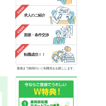
STEP2
求人のご紹介
STEP3
面接・条件交渉
STEP4
転職成功！！
最後まで納得のいく転職先をお探しします。