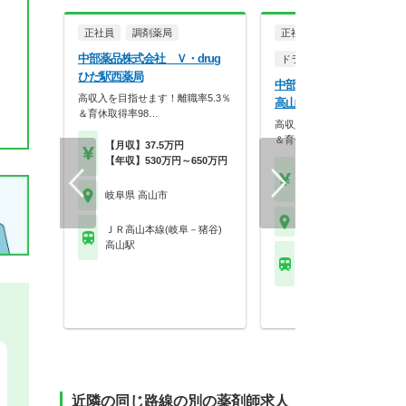
正社員
調剤薬局
正社員
中部薬品株式会社 Ｖ・drug
ドラッグストア（調剤併設
ひだ駅西薬局
中部薬品株式会社 Ｖ・dr
高収入を目指せます！離職率5.3％
高山東店
＆育休取得率98…
高収入を目指せます！離職率5
＆育休取得率98…
【月収】37.5万円
【年収】530万円～650万円
【月収】37.5万円
【年収】530万円～65
岐阜県 高山市
岐阜県 高山市
ＪＲ高山本線(岐阜－猪谷)
高山駅
ＪＲ高山本線(岐阜－猪
高山駅
近隣の同じ路線の別の薬剤師求人