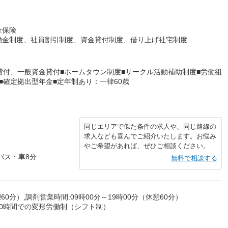
金保険
励金制度、社員割引制度、資金貸付制度、借り上げ社宅制度
貸付、一般資金貸付■ホームタウン制度■サークル活動補助制度■労働組
■確定拠出型年金■定年制あり：一律60歳
同じエリアで似た条件の求人や、同じ路線の
求人なども喜んでご紹介いたします。お悩み
やご希望があれば、ぜひご相談ください。
バス・車8分
無料で相談する
60分）,調剤営業時間:09時00分～19時00分（休憩60分）
0時間での変形労働制（シフト制）