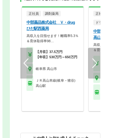
正社員
調剤薬局
正社員
中部薬品株式会社 Ｖ・drug
ドラッグストア（調剤併設
ひだ駅西薬局
中部薬品株式会社 Ｖ・dr
高収入を目指せます！離職率5.3％
高山東店
＆育休取得率98…
高収入を目指せます！離職率5
＆育休取得率98…
【月収】37.5万円
【年収】530万円～650万円
【月収】37.5万円
【年収】530万円～65
岐阜県 高山市
岐阜県 高山市
ＪＲ高山本線(岐阜－猪谷)
高山駅
ＪＲ高山本線(岐阜－猪
高山駅