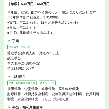
【年収】530万円～650万円
※年齢、経験、能力を考慮のうえ、規定により決定します。
※6年制学部卒初任給：370,000円
■賞与：年2回（7月、12月／過去実績3.5ヶ月）
■昇給：年1回（4月）
■月収に薬剤師手当を含みます。
手当
住宅補助（手当）あり
通勤手当(実費支給※片道2km以上)
残業手当
その他手当(調整手当)
借上げ寮について
福利厚生
産休・育休取得実績有り
スキルアップ
雇用保険、労災保険、健康保険、厚生年金保険
財形貯蓄、社員持株会制度、資格取得奨励金制度、社員割引
制度、資金貸付制度、借り上げ社宅制度
手当・福利厚生備考