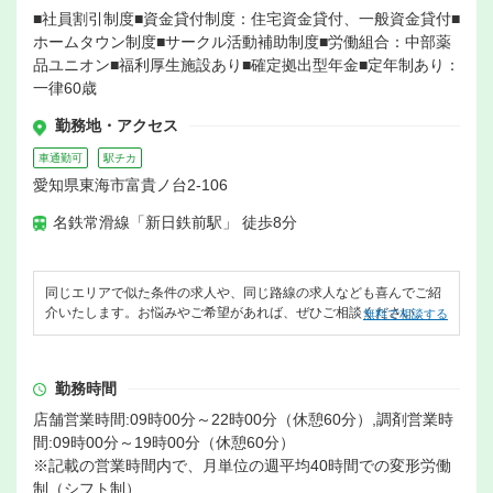
■社員割引制度■資金貸付制度：住宅資金貸付、一般資金貸付■
ホームタウン制度■サークル活動補助制度■労働組合：中部薬
品ユニオン■福利厚生施設あり■確定拠出型年金■定年制あり：
一律60歳
勤務地・アクセス
車通勤可
駅チカ
愛知県東海市富貴ノ台2-106
名鉄常滑線「新日鉄前駅」 徒歩8分
同じエリアで似た条件の求人や、同じ路線の求人なども喜んでご紹
介いたします。お悩みやご希望があれば、ぜひご相談ください。
無料で相談する
勤務時間
店舗営業時間:09時00分～22時00分（休憩60分）,調剤営業時
間:09時00分～19時00分（休憩60分）
※記載の営業時間内で、月単位の週平均40時間での変形労働
制（シフト制）