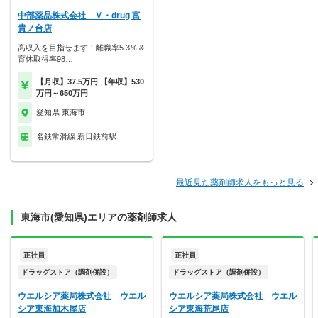
中部薬品株式会社 Ｖ・drug 富
貴ノ台店
高収入を目指せます！離職率5.3％＆
育休取得率98…
【月収】37.5万円 【年収】530
万円～650万円
愛知県 東海市
名鉄常滑線 新日鉄前駅
最近見た薬剤師求人をもっと見る
東海市(愛知県)エリアの薬剤師求人
正社員
正社員
ドラッグストア（調剤併設）
ドラッグストア（調剤併設）
ウエルシア薬局株式会社 ウエル
ウエルシア薬局株式会社 ウエル
シア東海加木屋店
シア東海荒尾店