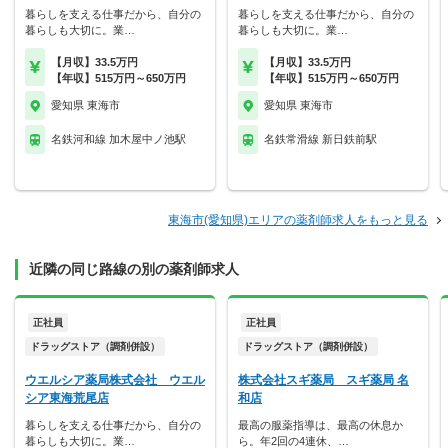
暮らしを支える仕事だから、自分の
暮らしを支える仕事だから、自分の
暮らしも大切に。業…
暮らしも大切に。業…
【月収】33.5万円
【月収】33.5万円
【年収】515万円～650万円
【年収】515万円～650万円
愛知県 東海市
愛知県 東海市
名鉄河和線 加木屋中ノ池駅
名鉄常滑線 新日鉄前駅
東海市(愛知県)エリアの薬剤師求人をもっと見る
近隣の同じ路線の別の薬剤師求人
正社員
正社員
ドラッグストア（調剤併設）
ドラッグストア（調剤併設）
ウエルシア薬局株式会社 ウエル
株式会社スギ薬局 スギ薬局 名
シア東海荒尾店
和店
暮らしを支える仕事だから、自分の
最高の服薬指導は、最高の休息か
暮らしも大切に。業…
ら。年2回の4連休、…