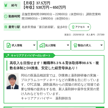
【月収】37.5万円
給与
【年収】530万円～650万円
店舗営業時間:09時00分～22時00分（休憩60分）,調剤営業時
勤務時間
間:09時00分～19時00分（休憩60分）
最寄り駅
名鉄常滑線「新日鉄前駅」 徒歩8分
アクセス
更新日：2026/06/18 求人番号：257389
求人情報
法人情報
類似の求人
キャリアアドバイザーのレポート
高収入を目指せます！離職率5.3％＆育休取得率98.6％・複
数名体制とDX推進、安定した経営母体あり！
同社の医薬品相談室では、DI業務と薬剤師研修の実施・
プログラムコーディネートなどの業務を主に行っていま
す。OTC店舗、調剤薬局からの質疑の対応など現場で必
要な情報の提供をする他、新人薬剤師や薬学生実習の受
け入れなどを行っています。
キャリアアドバイザー 薬剤師担当