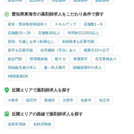
整形外科
総合科目
消化器科
循環器科
泌尿器科
愛知県東海市の薬剤師求人をこだわり条件で探す
産休・育休取得実績有り
スキルアップ
店舗数1～9
店舗数10～29
店舗数30以上
年間休日120日以上
原則、引越しを伴う転勤なし
未経験者も応募可能
新卒も応募可能
住宅補助（手当）あり
残業月10ｈ以下
総合門前
管理職候補
駅チカ
車通勤可
在宅業務あり
登録販売者の求人
夏～秋入職可
積極採用中の求人
WEB面接OK
近隣エリアで薬剤師求人を探す
小牧市
稲沢市
新城市
大府市
知多市
知立市
近隣エリアの路線で薬剤師求人を探す
名鉄常滑線
名鉄河和線