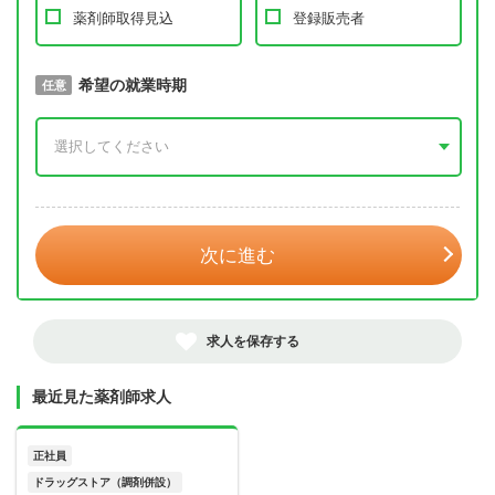
薬剤師取得見込
登録販売者
取得予定年
希望の就業時期
必須
任意
年 3月
次に進む
求人を保存する
最近見た薬剤師求人
正社員
ドラッグストア（調剤併設）