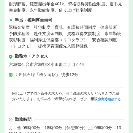
財形貯蓄、確定拠出年金401k、資格取得奨励金制度、慶弔見
舞金制度、永年勤続制度、借り上げ社宅制度
手当・福利厚生備考
退職金制度 社宅制度 育児、介護短時間制度 健康診断
予防接種等 赴任支度金制度 資格取得支援制度 永年勤続
表彰制度 福利厚生倶楽部（リロクラブ） 安否確認制度
（トヨクモ） 提携保育園優先入園枠確保
勤務地・アクセス
宮城県仙台市宮城野区小田原二丁目2-44
ＪＲ仙石線「榴ケ岡駅」 徒歩12分
同じエリアで似た条件の求人や、同じ路線の求人なども喜んでご紹
介いたします。お悩みやご希望があれば、ぜひご相談ください。
無料で相談する
勤務時間
月～金:09時00分～18時00分（休憩60分）,土:09時00分～13