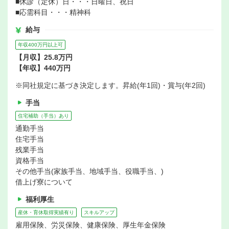
■休診（定休）日・・・日曜日、祝日
■応需科目・・・精神科
給与
年収400万円以上可
【月収】25.8万円
【年収】440万円
※同社規定に基づき決定します。昇給(年1回)・賞与(年2回)
手当
住宅補助（手当）あり
通勤手当
住宅手当
残業手当
資格手当
その他手当(家族手当、地域手当、役職手当、)
借上げ寮について
福利厚生
産休・育休取得実績有り
スキルアップ
雇用保険、労災保険、健康保険、厚生年金保険