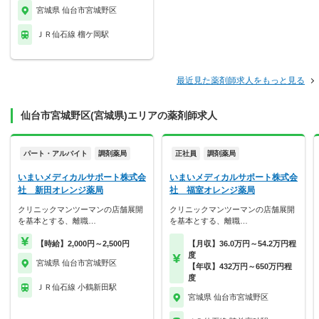
宮城県 仙台市宮城野区
ＪＲ仙石線 榴ケ岡駅
最近見た薬剤師求人をもっと見る
仙台市宮城野区(宮城県)エリアの薬剤師求人
パート・アルバイト
調剤薬局
正社員
調剤薬局
いまいメディカルサポート株式会
いまいメディカルサポート株式会
社 新田オレンジ薬局
社 福室オレンジ薬局
クリニックマンツーマンの店舗展開
クリニックマンツーマンの店舗展開
を基本とする、離職…
を基本とする、離職…
【時給】2,000円～2,500円
【月収】36.0万円～54.2万円程
度
宮城県 仙台市宮城野区
【年収】432万円～650万円程
度
ＪＲ仙石線 小鶴新田駅
宮城県 仙台市宮城野区