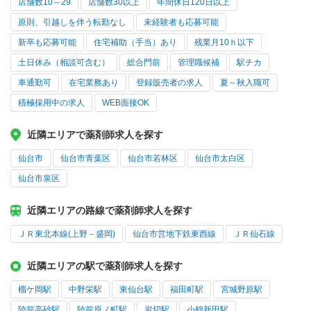
店舗数10～29
店舗数30以上
年間休日120日以上
原則、引越しを伴う転勤なし
未経験者も応募可能
新卒も応募可能
住宅補助（手当）あり
残業月10ｈ以下
土日休み（相談可含む）
総合門前
管理職候補
駅チカ
車通勤可
在宅業務あり
登録販売者の求人
夏～秋入職可
積極採用中の求人
WEB面接OK
近隣エリアで薬剤師求人を探す
仙台市
仙台市青葉区
仙台市若林区
仙台市太白区
仙台市泉区
近隣エリアの路線で薬剤師求人を探す
ＪＲ東北本線(上野－盛岡)
仙台市営地下鉄東西線
ＪＲ仙石線
近隣エリアの駅で薬剤師求人を探す
榴ケ岡駅
中野栄駅
東仙台駅
福田町駅
宮城野原駅
陸前高砂駅
陸前原ノ町駅
岩切駅
小鶴新田駅