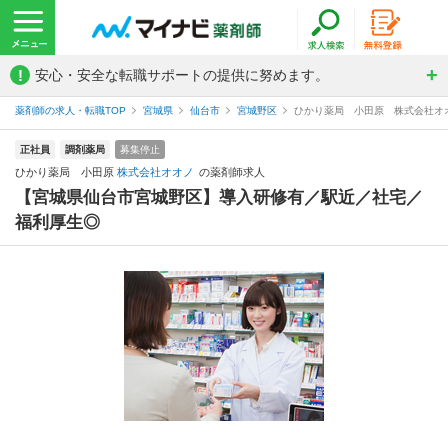
!
安心・安全な転職サポートの提供に努めます。
薬剤師の求人・転職TOP
宮城県
仙台市
宮城野区
ひかり薬局 小田原 株式会社オ
正社員
調剤薬局
募集停止
ひかり薬局 小田原
株式会社オオノ
の薬剤師求人
【宮城県仙台市宮城野区】導入研修有／駅近／社宅／
福利厚生◎