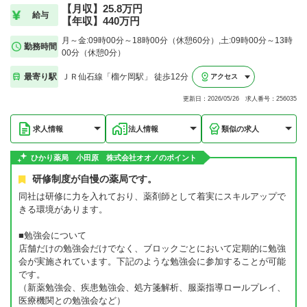
【月収】25.8万円
給与
【年収】440万円
月～金:09時00分～18時00分（休憩60分）,土:09時00分～13時
勤務時間
00分（休憩0分）
最寄り駅
ＪＲ仙石線「榴ケ岡駅」 徒歩12分
アクセス
更新日：2026/05/26 求人番号：256035
求人情報
法人情報
類似の求人
ひかり薬局 小田原 株式会社オオノのポイント
研修制度が自慢の薬局です。
同社は研修に力を入れており、薬剤師として着実にスキルアップで
きる環境があります。
■勉強会について
店舗だけの勉強会だけでなく、ブロックごとにおいて定期的に勉強
会が実施されています。下記のような勉強会に参加することが可能
です。
（新薬勉強会、疾患勉強会、処方箋解析、服薬指導ロールプレイ、
医療機関との勉強会など）