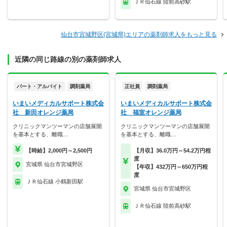
ＪＲ仙石線 陸前高砂駅
仙台市宮城野区(宮城県)エリアの薬剤師求人をもっと見る
近隣の同じ路線の別の薬剤師求人
パート・アルバイト
調剤薬局
正社員
調剤薬局
いまいメディカルサポート株式会
いまいメディカルサポート株式会
社 新田オレンジ薬局
社 福室オレンジ薬局
クリニックマンツーマンの店舗展開
クリニックマンツーマンの店舗展開
を基本とする、離職…
を基本とする、離職…
【時給】2,000円～2,500円
【月収】36.0万円～54.2万円程
度
宮城県 仙台市宮城野区
【年収】432万円～650万円程
度
ＪＲ仙石線 小鶴新田駅
宮城県 仙台市宮城野区
ＪＲ仙石線 陸前高砂駅