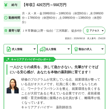
【年収】420万円～550万円
給与
月・火・木・金:09時00分～18時30分（休憩60分）,水:09時00
勤務時間
分～17時00分（休憩60分）,土:09時00分～13時00分（休憩0
分）
最寄り駅
ＪＲ常磐線(上野－仙台)「三河島駅」 徒歩4分
アクセス
更新日：2026/06/18 求人番号：254228
求人情報
法人情報
類似の求人
キャリアアドバイザーのレポート
一人ひとりの成長を、決して急かさない。先輩がすぐそば
にいる安心感が、あなたを本物の薬剤師に育てます！
研修のプログラムが充実している点、就業環境が整って
いる点がオススメです。社員に長く働いてもらうため
に、ワークライフバランスを整え、就業環境を良くする
ことが大切であると考えている企業ですので、産前産後
休暇・育児休暇後に復職される社員が多く、離職率が低
くなっています。
キャリアアドバイザー 薬剤師担当