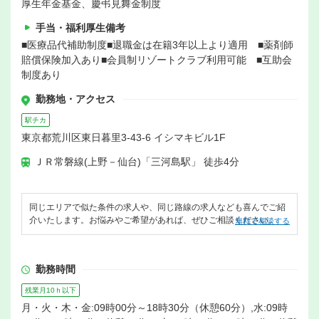
厚生年金基金、慶弔見舞金制度
手当・福利厚生備考
■医療品代補助制度■退職金は在籍3年以上より適用 ■薬剤師
賠償保険加入あり■会員制リゾートクラブ利用可能 ■互助会
制度あり
勤務地・アクセス
駅チカ
東京都荒川区東日暮里3-43-6 イシマキビル1F
ＪＲ常磐線(上野－仙台)「三河島駅」 徒歩4分
同じエリアで似た条件の求人や、同じ路線の求人なども喜んでご紹
介いたします。お悩みやご希望があれば、ぜひご相談ください。
無料で相談する
勤務時間
残業月10ｈ以下
月・火・木・金:09時00分～18時30分（休憩60分）,水:09時