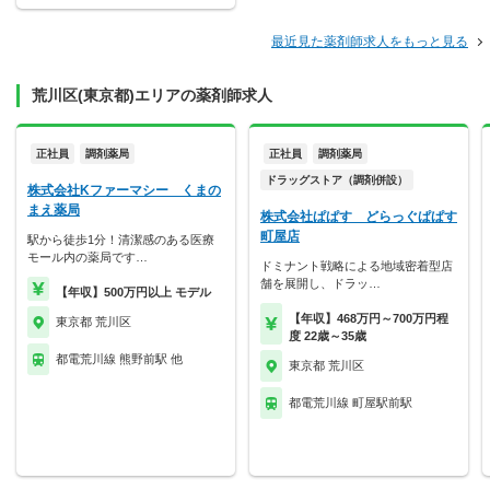
最近見た薬剤師求人をもっと見る
荒川区(東京都)エリアの薬剤師求人
正社員
調剤薬局
正社員
調剤薬局
ドラッグストア（調剤併設）
株式会社Kファーマシー くまの
まえ薬局
株式会社ぱぱす どらっぐぱぱす
町屋店
駅から徒歩1分！清潔感のある医療
モール内の薬局です…
ドミナント戦略による地域密着型店
舗を展開し、ドラッ…
【年収】500万円以上 モデル
【年収】468万円～700万円程
東京都 荒川区
度 22歳～35歳
都電荒川線 熊野前駅 他
東京都 荒川区
都電荒川線 町屋駅前駅