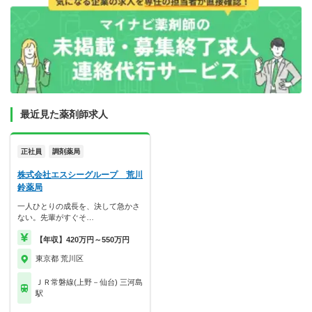
最近見た薬剤師求人
正社員
調剤薬局
株式会社エスシーグループ 荒川
鈴薬局
一人ひとりの成長を、決して急かさ
ない。先輩がすぐそ…
【年収】420万円～550万円
東京都 荒川区
ＪＲ常磐線(上野－仙台) 三河島
駅