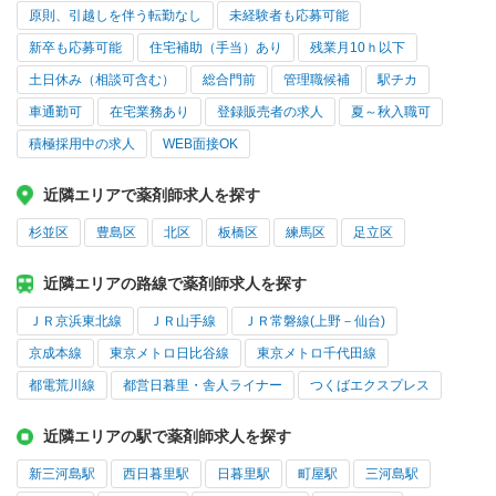
原則、引越しを伴う転勤なし
未経験者も応募可能
新卒も応募可能
住宅補助（手当）あり
残業月10ｈ以下
土日休み（相談可含む）
総合門前
管理職候補
駅チカ
車通勤可
在宅業務あり
登録販売者の求人
夏～秋入職可
積極採用中の求人
WEB面接OK
近隣エリアで薬剤師求人を探す
杉並区
豊島区
北区
板橋区
練馬区
足立区
近隣エリアの路線で薬剤師求人を探す
ＪＲ京浜東北線
ＪＲ山手線
ＪＲ常磐線(上野－仙台)
京成本線
東京メトロ日比谷線
東京メトロ千代田線
都電荒川線
都営日暮里・舎人ライナー
つくばエクスプレス
近隣エリアの駅で薬剤師求人を探す
新三河島駅
西日暮里駅
日暮里駅
町屋駅
三河島駅