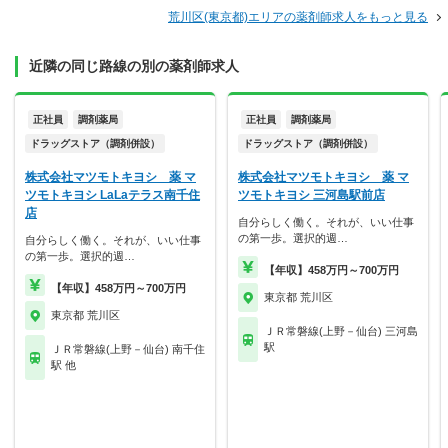
荒川区(東京都)エリアの薬剤師求人をもっと見る
近隣の同じ路線の別の薬剤師求人
正社員
調剤薬局
正社員
調剤薬局
ドラッグストア（調剤併設）
ドラッグストア（調剤併設）
株式会社マツモトキヨシ 薬 マ
株式会社マツモトキヨシ 薬 マ
ツモトキヨシ LaLaテラス南千住
ツモトキヨシ 三河島駅前店
店
自分らしく働く。それが、いい仕事
の第一歩。選択的週…
自分らしく働く。それが、いい仕事
の第一歩。選択的週…
【年収】458万円～700万円
【年収】458万円～700万円
東京都 荒川区
東京都 荒川区
ＪＲ常磐線(上野－仙台) 三河島
駅
ＪＲ常磐線(上野－仙台) 南千住
駅 他