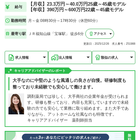
【月収】23.3万円～40.0万円25歳～45歳モデル
給与
【年収】390万円～600万円22歳～45歳モデル
勤務時間
月～金:08時30分～17時30分（休憩60分）
最寄り駅
ＪＲ福知山線「宝塚駅」 徒歩6分
アクセス
更新日：2025/12/26 求人番号：251988
求人情報
法人情報
類似の求人
キャリアアドバイザーのレポート
大手なのに中堅のような風通しの良さが自慢。研修制度も
整っており未経験でも安心して働けます。
調剤薬局では珍しく、大手商社の企業年金が受けられま
す。研修も整っており、内容も充実していますので未経
験の方でも安心して業務に取り組めます。また大手であ
りながら、アットホームな社風なのも特徴です。
キャリアアドバイザー 薬剤師担当