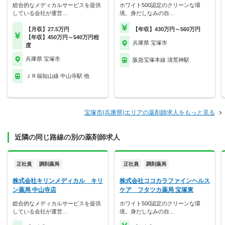
総合的なメディカルサービスを提供
ホワイト500認定のクリーンな環
している会社が運営…
境。身だしなみの自…
【月収】27.5万円
【年収】430万円～560万円
【年収】450万円～540万円程
兵庫県 宝塚市
度
兵庫県 宝塚市
阪急宝塚本線 清荒神駅
ＪＲ福知山線 中山寺駅 他
宝塚市(兵庫県)エリアの薬剤師求人をもっと見る
近隣の同じ路線の別の薬剤師求人
正社員
調剤薬局
正社員
調剤薬局
株式会社キリンメディカル キリ
株式会社ココカラファインヘルス
ン薬局 中山寺店
ケア フタツカ薬局 宝塚東
総合的なメディカルサービスを提供
ホワイト500認定のクリーンな環
している会社が運営…
境。身だしなみの自…