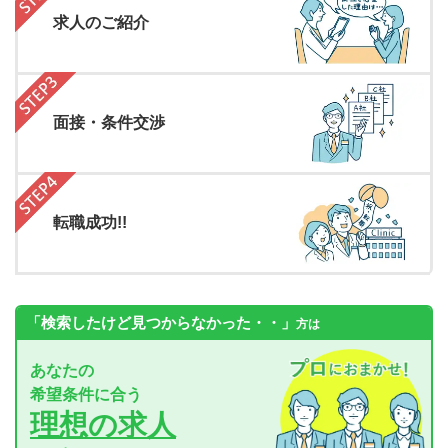
求人のご紹介
面接・条件交渉
転職成功!!
「検索したけど見つからなかった・・」
方は
あなたの
希望条件に合う
理想の求人