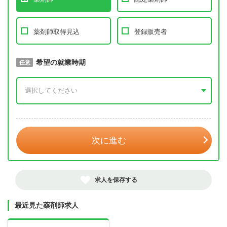
薬剤師取得見込
登録販売者
取得予定年
希望の就業時期
必須
任意
年 3月
次に進む
求人を保存する
最近見た薬剤師求人