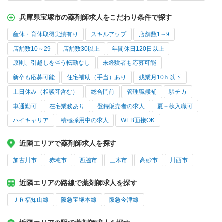
兵庫県宝塚市の薬剤師求人をこだわり条件で探す
産休・育休取得実績有り
スキルアップ
店舗数1～9
店舗数10～29
店舗数30以上
年間休日120日以上
原則、引越しを伴う転勤なし
未経験者も応募可能
新卒も応募可能
住宅補助（手当）あり
残業月10ｈ以下
土日休み（相談可含む）
総合門前
管理職候補
駅チカ
車通勤可
在宅業務あり
登録販売者の求人
夏～秋入職可
ハイキャリア
積極採用中の求人
WEB面接OK
近隣エリアで薬剤師求人を探す
加古川市
赤穂市
西脇市
三木市
高砂市
川西市
近隣エリアの路線で薬剤師求人を探す
ＪＲ福知山線
阪急宝塚本線
阪急今津線