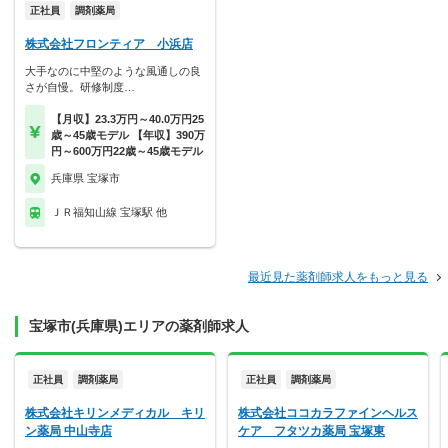
正社員
調剤薬局
株式会社フロンティア 小浜店
大手なのに中堅のような風通しの良
さが自慢。研修制度…
【月収】23.3万円～40.0万円25
歳～45歳モデル 【年収】390万
円～600万円22歳～45歳モデル
兵庫県 宝塚市
ＪＲ福知山線 宝塚駅 他
最近見た薬剤師求人をもっと見る
宝塚市(兵庫県)エリアの薬剤師求人
正社員
調剤薬局
正社員
調剤薬局
株式会社キリンメディカル キリ
株式会社ココカラファインヘルス
ン薬局 中山寺店
ケア フタツカ薬局 宝塚東