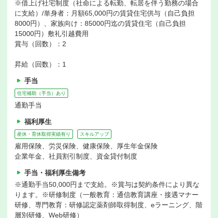
※借上げ社宅制度（社命による転勤、転居を伴う勤務の場合
に支給）/単身者：月額65,000円の賃貸住宅供与（自己負担
8000円）、家族向け：85000円迄の賃貸住宅（自己負担
15000円）敷礼引越費用
賞与（回数）：2
昇給（回数）：1
手当
住宅補助（手当）あり
通勤手当
福利厚生
産休・育休取得実績有り
スキルアップ
雇用保険、労災保険、健康保険、厚生年金保険
企業年金、社員割引制度、資金貸付制度
手当・福利厚生備考
※通勤手当50,000円まで支給。※賞与は契約条件により異な
ります。※研修制度（一般教育：通信教育講座・接遇マナー
研修、専門教育：研修認定薬剤師取得制度、eラーニング、階
層別研修、Web研修）