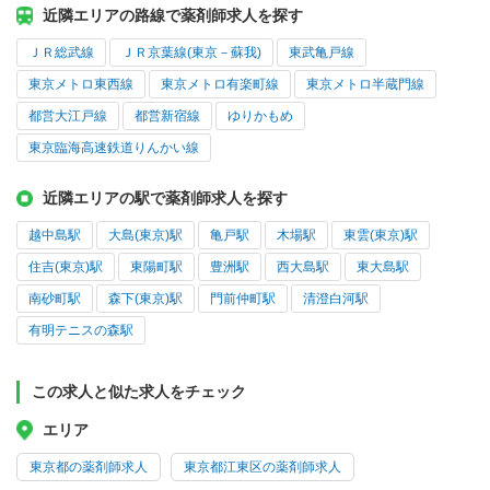
近隣エリアの路線で薬剤師求人を探す
ＪＲ総武線
ＪＲ京葉線(東京－蘇我)
東武亀戸線
東京メトロ東西線
東京メトロ有楽町線
東京メトロ半蔵門線
都営大江戸線
都営新宿線
ゆりかもめ
東京臨海高速鉄道りんかい線
近隣エリアの駅で薬剤師求人を探す
越中島駅
大島(東京)駅
亀戸駅
木場駅
東雲(東京)駅
住吉(東京)駅
東陽町駅
豊洲駅
西大島駅
東大島駅
南砂町駅
森下(東京)駅
門前仲町駅
清澄白河駅
有明テニスの森駅
この求人と似た求人をチェック
エリア
東京都の薬剤師求人
東京都江東区の薬剤師求人