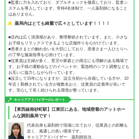
■監査に力を入れており、ダブルチェックを徹底しており、監査シ
ステムを導入しています。常時4名体制で、一人薬剤師になること
はありません。
薬局内はとても綺麗で広々としています！！！！
■店内は広く清潔感があり、整理整頓されています。また、小さな
お子様もリラックスできるような店舗作りを心がけています。
■患者さまとの触れ合いを大切にしており、患者さま一人ひとりへ
の丁寧な服薬指導を心掛けています。
■従業員は主婦が多く、育児や家庭との両立にも理解のある職場で
す。お子様の運動会などのイベントや、緊急時のシフト調整なども
お互いに協力しながら行っています。
■設立して15年になりますが、設立当初から在籍している方や、10
年近く勤務されている方が複数名おり、従業員の定着率が良いで
す。安心して長く続けられる環境が整っています。
キャリアアドバイザーのレポート
【東西線南砂町駅】江東区にある、地域密着のアットホー
ムな調剤薬局です！
代表自身も薬剤師で現場に出ており、従業員との距離も
近く、風通しの良い環境です。
キャリアアドバイザー 薬剤師担当