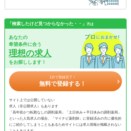
「検索したけど見つからなかった・・」
方は
あなたの
希望条件に合う
理想の求人
をお探しします！
1分で登録完了！
無料で登録する！
サイト上では公開していない
求人（非公開求人）もあります
「高年収かつ転勤なしの調剤薬局」「土日休み＋平日休みの調剤薬局」
といった人気求人の場合、「マイナビ薬剤師」に登録済みの方に優先的
にご紹介してしまうこともあるためサイトには求人情報が掲載されない
こともあります。