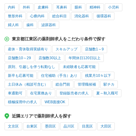
内科
外科
皮膚科
耳鼻科
眼科
精神科
小児科
整形外科
心療内科
総合科目
消化器科
循環器科
婦人科
歯科
泌尿器科
東京都江東区の薬剤師求人をこだわり条件で探す
産休・育休取得実績有り
スキルアップ
店舗数1～9
店舗数10～29
店舗数30以上
年間休日120日以上
原則、引越しを伴う転勤なし
未経験者も応募可能
新卒も応募可能
住宅補助（手当）あり
残業月10ｈ以下
土日休み（相談可含む）
総合門前
管理職候補
駅チカ
車通勤可
在宅業務あり
登録販売者の求人
夏～秋入職可
積極採用中の求人
WEB面接OK
近隣エリアで薬剤師求人を探す
文京区
台東区
墨田区
品川区
目黒区
大田区