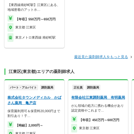
【東西線南砂町駅】江東区にある、
地域密着のアットホ…
【年収】550万円～650万円
東京都 江東区
東京メトロ東西線 南砂町駅
最近見た薬剤師求人をもっと見る
江東区(東京都)エリアの薬剤師求人
パート・アルバイト
調剤薬局
正社員
調剤薬局
株式会社タウンメディカル かば
有限会社江東調剤薬局 有明薬局
さん薬局 亀戸店
がん領域の処方に携わる機会があり
認定資格やこれまで…
保育園利用可＆保育料20,000円まで
割引あり！子…
【年収】450万円～600万円
【時給】2,000円～
東京都 江東区
東京都 江東区