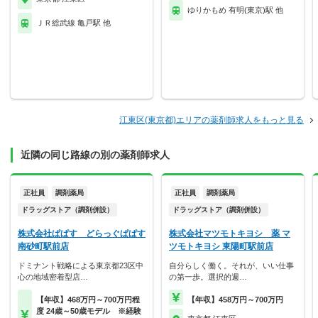
ゆりかもめ 有明(東京)駅 他
ＪＲ総武線 亀戸駅 他
江東区(東京都)エリアの薬剤師求人をもっと見る
近隣の同じ路線の別の薬剤師求人
正社員
調剤薬局
正社員
調剤薬局
ドラッグストア（調剤併設）
ドラッグストア（調剤併設）
株式会社ぱぱす どらっぐぱぱす
株式会社マツモトキヨシ 薬 マ
南砂町駅前店
ツモトキヨシ 東陽町駅前店
ドミナント戦略による東京都23区中
自分らしく働く。それが、いい仕事
心の地域密着型店…
の第一歩。選択的週…
【年収】468万円～700万円程
【年収】458万円～700万円
度 24歳～50歳モデル ※経験