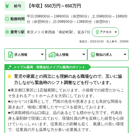
【年収】550万円～650万円
給与
平日:09時00分～19時00分（休憩90分）,土:09時00分～18時00
勤務時間
分（休憩90分）,日:09時00分～13時00分（休憩0分）
最寄り駅
東京メトロ東西線「南砂町駅」 徒歩7分
アクセス
更新日：2025/10/30 求人番号：250856
求人情報
法人情報
類似の求人
メイプル薬局 有限会社メイプル薬局のポイント
育児や家庭との両立にも理解のある職場なので、互いに協
力しながら緊急時のシフト調整などを行っています。
■東京都江東区に1店舗展開しております。小規模での経営だからこ
そ生まれるアットホームさを大切にしております。
■かかりつけ薬局として、門前の先生や患者さまとも良好な関係を
築きあげ、地域に密着したサービスを提供しております。
■代表取締役の山口様は、品のあるとても穏やかな方です。代表自
身も薬剤師で現場に出ており、現場社員の声を反映した経営を心掛
けていらっしゃいます。従業員との距離も近く、風通しの良い環境
で、従業員の方も温厚な方が多い企業風土です。