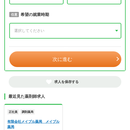
取得予定年
希望の就業時期
必須
任意
年 3月
次に進む
求人を保存する
最近見た薬剤師求人
正社員
調剤薬局
有限会社メイプル薬局 メイプル
薬局