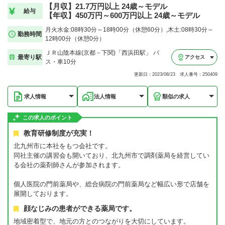
【月収】21.7万円以上 24歳～モデル
給与
【年収】450万円～600万円以上 24歳～モデル
月火水金:08時30分～18時00分（休憩60分）,木土:08時30分～
勤務時間
12時00分（休憩0分）
ＪＲ山陰本線(京都－下関)「西浜田駅」 バ
最寄り駅
アクセス
ス・車10分
更新日：2023/08/23 求人番号：250409
求人情報
法人情報
類似の求人
この求人のポイント
教育研修制度が充実！
北九州市に本社をもつ会社です。
同社主催の講習会も開いており、北九州市で調剤薬局を経営してい
る会社の薬剤師さんが参加されます。
個人医院の門前薬局や、総合病院の門前薬局など幅広い形で店舗を
展開しております。
顔なじみの患者ができる薬局です。
地域密着型で、地元の方とのつながりを大切にしています。