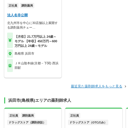
正社員
調剤薬局
法人名非公開
北九州市を中心に30店舗以上展開す
る調剤薬局チェー…
【月収】21.7万円以上 24歳～
モデル 【年収】450万円～600
万円以上 24歳～モデル
島根県 浜田市
ＪＲ山陰本線(京都－下関) 西浜
田駅
最近見た薬剤師求人をもっと見る
浜田市(島根県)エリアの薬剤師求人
正社員
調剤薬局
正社員
ドラッグストア（調剤併設）
ドラッグストア（OTCのみ）