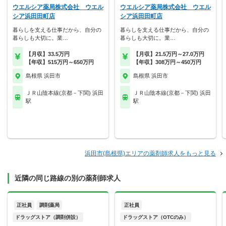
ウエルシア薬局株式会社 ウエル
ウエルシア薬局株式会社 ウエル
シア浜田田町店
シア浜田田町店
暮らしを支える仕事だから、自分の
暮らしを支える仕事だから、自分の
暮らしも大切に。業…
暮らしも大切に。業…
【月収】33.5万円
【月収】21.5万円～27.0万円
【年収】515万円～650万円
【年収】308万円～450万円
島根県 浜田市
島根県 浜田市
ＪＲ山陰本線(京都－下関) 浜田
ＪＲ山陰本線(京都－下関) 浜田
駅
駅
浜田市(島根県)エリアの薬剤師求人をもっと見る
近隣の同じ路線の別の薬剤師求人
正社員
調剤薬局
正社員
ドラッグストア（調剤併設）
ドラッグストア（OTCのみ）