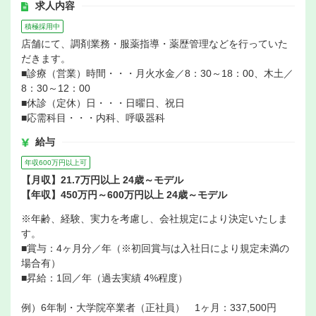
求人内容
積極採用中
店舗にて、調剤業務・服薬指導・薬歴管理などを行っていた
だきます。
■診療（営業）時間・・・月火水金／8：30～18：00、木土／
8：30～12：00
■休診（定休）日・・・日曜日、祝日
■応需科目・・・内科、呼吸器科
給与
年収600万円以上可
【月収】21.7万円以上 24歳～モデル
【年収】450万円～600万円以上 24歳～モデル
※年齢、経験、実力を考慮し、会社規定により決定いたしま
す。
■賞与：4ヶ月分／年（※初回賞与は入社日により規定未満の
場合有）
■昇給：1回／年（過去実績 4%程度）
例）6年制・大学院卒業者（正社員） 1ヶ月：337,500円