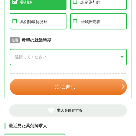
薬剤師
認定薬剤師
薬剤師取得見込
登録販売者
取得予定年
希望の就業時期
必須
任意
年 3月
次に進む
求人を保存する
最近見た薬剤師求人