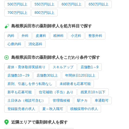
500万円以上
550万円以上
600万円以上
650万円以上
700万円以上
800万円以上
島根県浜田市の薬剤師求人を処方科目で探す
内科
外科
皮膚科
精神科
小児科
整形外科
心療内科
消化器科
島根県浜田市の薬剤師求人をこだわり条件で探す
産休・育休取得実績有り
スキルアップ
店舗数1～9
店舗数10～29
店舗数30以上
年間休日120日以上
原則、引越しを伴う転勤なし
未経験者も応募可能
新卒も応募可能
住宅補助（手当）あり
残業月10ｈ以下
土日休み（相談可含む）
管理職候補
駅チカ
車通勤可
登録販売者の求人
夏～秋入職可
積極採用中の求人
近隣エリアで薬剤師求人を探す