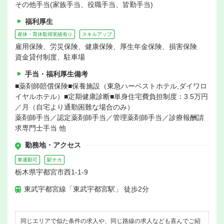
その他手当(家族手当、役職手当、皆勤手当)
福利厚生
産休・育休取得実績有り
スキルアップ
雇用保険、労災保険、健康保険、厚生年金保険、損害保険
資金貸付制度、駐車場
手当・福利厚生備考
■薬剤師賠償保険■保養施設（東急ハーベストホテル,ダイワロ
イヤルホテル）■定期健康診断■単身住宅費負担制度：3.5万円
／月（自宅より通勤困難な場合のみ）
薬剤師手当／認定薬剤師手当／管理薬剤師手当／診療報酬請
求専門士手当 他
勤務地・アクセス
車通勤可
駅チカ
栃木県宇都宮市西1-1-9
東武宇都宮線「東武宇都宮駅」 徒歩2分
同じエリアで似た条件の求人や、同じ路線の求人なども喜んでご紹