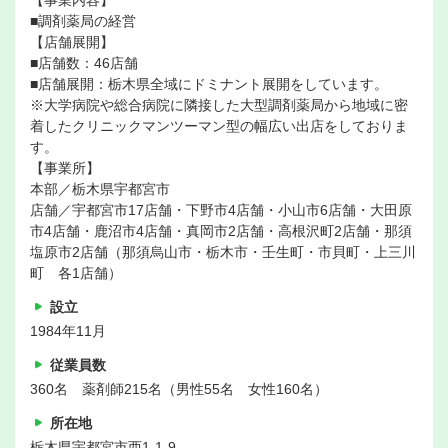
【事業内容】
■調剤薬局の経営
【店舗展開】
■店舗数：46店舗
■店舗展開：栃木県全域にドミナント展開をしています。
※大学病院や総合病院に隣接した大型調剤薬局から地域に密
着したクリニックマンツーマン型の幅広い出店をしておりま
す。
【事業所】
本部／栃木県宇都宮市
店舗／宇都宮市17店舗・下野市4店舗・小山市6店舗・大田原
市4店舗・鹿沼市4店舗・真岡市2店舗・高根沢町2店舗・那須
塩原市2店舗（那須烏山市・栃木市・壬生町・市貝町・上三川
町 各1店舗）
設立
1984年11月
従業員数
360名 薬剤師215名（男性55名 女性160名）
所在地
栃木県宇都宮市西1-1-9