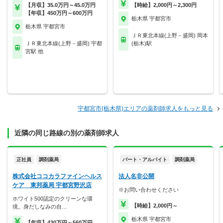
【月収】35.0万円～45.0万円
【時給】2,000円～2,300円
【年収】450万円～600万円
栃木県 宇都宮市
栃木県 宇都宮市
ＪＲ東北本線(上野－盛岡) 岡本
ＪＲ東北本線(上野－盛岡) 宇都
(栃木)駅
宮駅 他
宇都宮市(栃木県)エリアの薬剤師求人をもっと見る
近隣の同じ路線の別の薬剤師求人
正社員
調剤薬局
パート・アルバイト
調剤薬局
株式会社ココカラファインヘルス
法人名非公開
ケア 東邦薬局 宇都宮野沢店
※お問い合わせください
ホワイト500認定のクリーンな環
【時給】2,000円～
境。身だしなみの自…
栃木県 宇都宮市
【年収】430万円～560万円