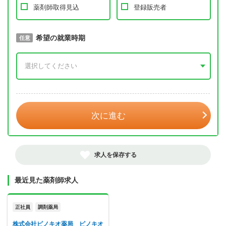
薬剤師取得見込
登録販売者
取得予定年
希望の就業時期
必須
任意
年 3月
次に進む
求人を保存する
最近見た薬剤師求人
正社員
調剤薬局
株式会社ピノキオ薬局 ピノキオ