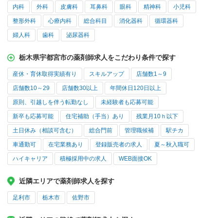
内科
外科
皮膚科
耳鼻科
眼科
精神科
小児科
整形外科
心療内科
総合科目
消化器科
循環器科
婦人科
歯科
泌尿器科
栃木県宇都宮市の薬剤師求人をこだわり条件で探す
産休・育休取得実績有り
スキルアップ
店舗数1～9
店舗数10～29
店舗数30以上
年間休日120日以上
原則、引越しを伴う転勤なし
未経験者も応募可能
新卒も応募可能
住宅補助（手当）あり
残業月10ｈ以下
土日休み（相談可含む）
総合門前
管理職候補
駅チカ
車通勤可
在宅業務あり
登録販売者の求人
夏～秋入職可
ハイキャリア
積極採用中の求人
WEB面接OK
近隣エリアで薬剤師求人を探す
足利市
栃木市
佐野市