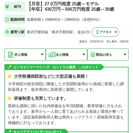
【月収】27.0万円程度 25歳～モデル
給与
【年収】430万円～500万円程度 25歳～30歳
勤務時間
就業時間１:09時00分～18時00分（休憩60分）
最寄り駅
東武宇都宮線「東武宇都宮駅」 徒歩2分
アクセス
更新日：2026/05/15 求人番号：248535
求人情報
法人情報
類似の求人
ピノキオファーマシーズ セントラル薬局 …のポイント
大学附属病院前などに大型店舗も展開！
大学病院や総合病院に隣接した大型調剤薬局から地域に密着した調
剤薬局まで、栃木県内に高密度に展開しています。
研修制度も充実しています。
医師を講師に招いた社内研修会を年2回開催。教育研修に力を入れ
ております。新卒から一人前に育てあげられる実績と環境が整って
います。認定薬剤師取得人数は県内トップクラス！資格取得支援も
積極的に行なっております。
キャリアアドバイザーのレポート