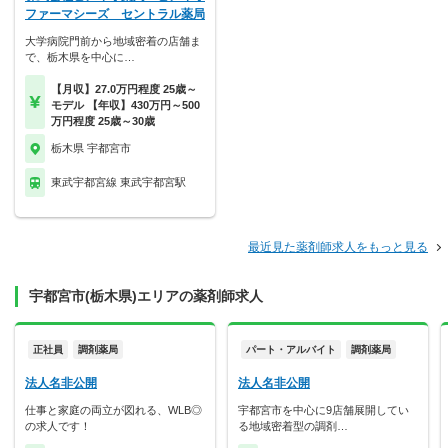
ファーマシーズ セントラル薬局
大学病院門前から地域密着の店舗ま
で、栃木県を中心に…
【月収】27.0万円程度 25歳～
モデル 【年収】430万円～500
万円程度 25歳～30歳
栃木県 宇都宮市
東武宇都宮線 東武宇都宮駅
最近見た薬剤師求人をもっと見る
宇都宮市(栃木県)エリアの薬剤師求人
正社員
調剤薬局
パート・アルバイト
調剤薬局
法人名非公開
法人名非公開
仕事と家庭の両立が図れる、WLB◎
宇都宮市を中心に9店舗展開してい
の求人です！
る地域密着型の調剤…