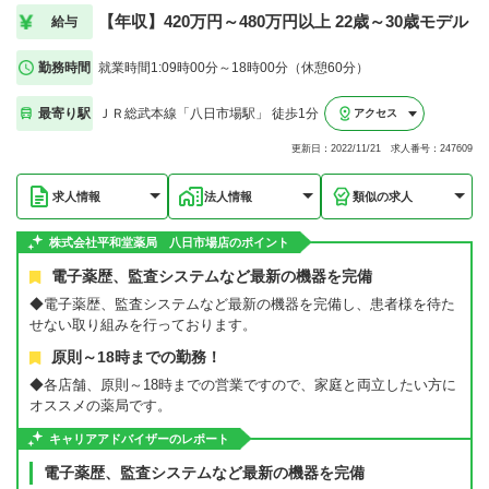
【年収】420万円～480万円以上 22歳～30歳モデル
給与
勤務時間
就業時間1:09時00分～18時00分（休憩60分）
最寄り駅
ＪＲ総武本線「八日市場駅」 徒歩1分
アクセス
更新日：2022/11/21 求人番号：247609
求人情報
法人情報
類似の求人
株式会社平和堂薬局 八日市場店のポイント
電子薬歴、監査システムなど最新の機器を完備
◆電子薬歴、監査システムなど最新の機器を完備し、患者様を待た
せない取り組みを行っております。
原則～18時までの勤務！
◆各店舗、原則～18時までの営業ですので、家庭と両立したい方に
オススメの薬局です。
キャリアアドバイザーのレポート
電子薬歴、監査システムなど最新の機器を完備