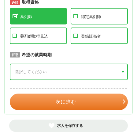
取得資格
必須
必須
薬剤師
認定薬剤師
薬剤師取得見込
登録販売者
取得予定年
希望の就業時期
必須
任意
年 3月
次に進む
求人を保存する