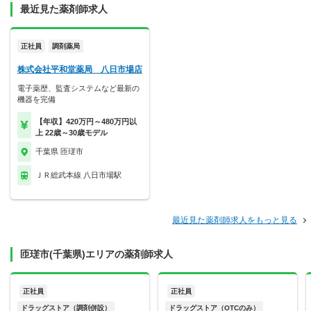
最近見た薬剤師求人
正社員
調剤薬局
株式会社平和堂薬局 八日市場店
電子薬歴、監査システムなど最新の
機器を完備
【年収】420万円～480万円以
上 22歳～30歳モデル
千葉県 匝瑳市
ＪＲ総武本線 八日市場駅
最近見た薬剤師求人をもっと見る
匝瑳市(千葉県)エリアの薬剤師求人
正社員
正社員
ドラッグストア（調剤併設）
ドラッグストア（OTCのみ）