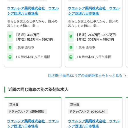
ウエルシア薬局株式会社 ウエル
ウエルシア薬局株式会社 ウエル
シア匝瑳八日市場店
シア匝瑳八日市場店
暮らしを支える仕事だから、自分の
暮らしを支える仕事だから、自分の
暮らしも大切に。業…
暮らしも大切に。業…
【月収】33.5万円
【月収】21.5万円～27.0万円
【年収】515万円～650万円
【年収】308万円～450万円
千葉県 匝瑳市
千葉県 匝瑳市
ＪＲ総武本線 八日市場駅
ＪＲ総武本線 八日市場駅
匝瑳市(千葉県)エリアの薬剤師求人をもっと見る
近隣の同じ路線の別の薬剤師求人
正社員
正社員
ドラッグストア（調剤併設）
ドラッグストア（OTCのみ）
ウエルシア薬局株式会社 ウエル
ウエルシア薬局株式会社 ウエル
シア匝瑳八日市場店
シア匝瑳八日市場店