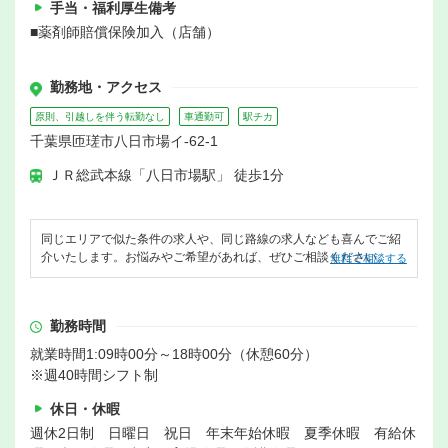
手当・福利厚生備考
■薬剤師賠償保険加入（店舗）
勤務地・アクセス
原則、引越しを伴う転勤なし
車通勤可
駅チカ
千葉県匝瑳市八日市場イ-62-1
ＪＲ総武本線「八日市場駅」 徒歩1分
同じエリアで似た条件の求人や、同じ路線の求人なども喜んでご紹
介いたします。お悩みやご希望があれば、ぜひご相談ください。
無料で相談する
勤務時間
就業時間1:09時00分～18時00分（休憩60分）
※週40時間シフト制
休日・休暇
週休2日制 日曜日 祝日 年末年始休暇 夏季休暇 有給休