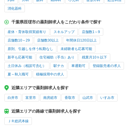
内科
外科
眼科
精神科
小児科
整形外科
総合科目
消化器科
千葉県匝瑳市の薬剤師求人をこだわり条件で探す
産休・育休取得実績有り
スキルアップ
店舗数1～9
店舗数10～29
店舗数30以上
年間休日120日以上
原則、引越しを伴う転勤なし
未経験者も応募可能
新卒も応募可能
住宅補助（手当）あり
残業月10ｈ以下
土日休み（相談可含む）
駅チカ
車通勤可
登録販売者の求人
夏～秋入職可
積極採用中の求人
近隣エリアで薬剤師求人を探す
白井市
富里市
南房総市
香取市
山武市
いすみ市
近隣エリアの路線で薬剤師求人を探す
ＪＲ総武本線