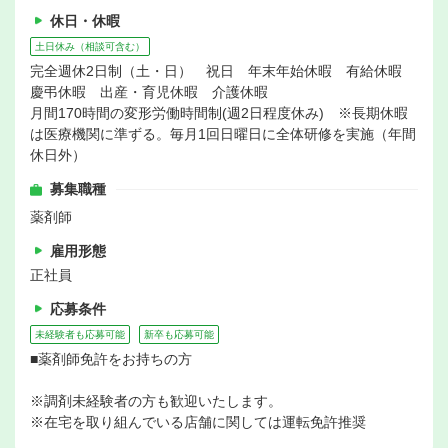
休日・休暇
土日休み（相談可含む）
完全週休2日制（土・日） 祝日 年末年始休暇 有給休暇
慶弔休暇 出産・育児休暇 介護休暇
月間170時間の変形労働時間制(週2日程度休み) ※長期休暇
は医療機関に準ずる。毎月1回日曜日に全体研修を実施（年間
休日外）
募集職種
薬剤師
雇用形態
正社員
応募条件
未経験者も応募可能
新卒も応募可能
■薬剤師免許をお持ちの方
※調剤未経験者の方も歓迎いたします。
※在宅を取り組んでいる店舗に関しては運転免許推奨