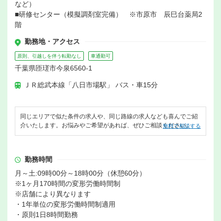
など）
■研修センター（模擬調剤室完備） ※市原市 辰巳台薬局2
階
勤務地・アクセス
原則、引越しを伴う転勤なし
車通勤可
千葉県匝瑳市今泉6560-1
ＪＲ総武本線「八日市場駅」 バス・車15分
同じエリアで似た条件の求人や、同じ路線の求人なども喜んでご紹
介いたします。お悩みやご希望があれば、ぜひご相談ください。
無料で相談する
勤務時間
月～土:09時00分～18時00分（休憩60分）
※1ヶ月170時間の変形労働時間制
※店舗により異なります
・1年単位の変形労働時間制適用
・原則1日8時間勤務