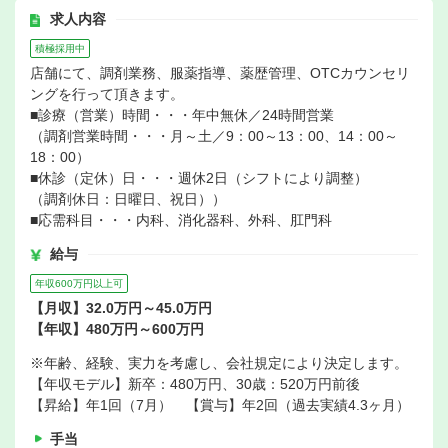
求人内容
積極採用中
店舗にて、調剤業務、服薬指導、薬歴管理、OTCカウンセリ
ングを行って頂きます。
■診療（営業）時間・・・年中無休／24時間営業
（調剤営業時間・・・月～土／9：00～13：00、14：00～
18：00）
■休診（定休）日・・・週休2日（シフトにより調整）
（調剤休日：日曜日、祝日））
■応需科目・・・内科、消化器科、外科、肛門科
給与
年収600万円以上可
【月収】32.0万円～45.0万円
【年収】480万円～600万円
※年齢、経験、実力を考慮し、会社規定により決定します。
【年収モデル】新卒：480万円、30歳：520万円前後
【昇給】年1回（7月） 【賞与】年2回（過去実績4.3ヶ月）
手当