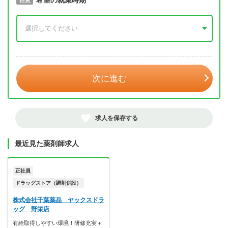
取得予定年
希望の就業時期
必須
任意
年 3月
次に進む
求人を保存する
最近見た薬剤師求人
正社員
ドラッグストア（調剤併設）
株式会社千葉薬品 ヤックスドラ
ッグ 野栄店
有給取得しやすい環境！研修充実＋