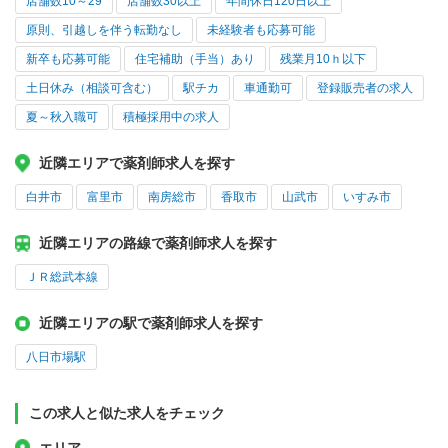
店舗数10～29
店舗数30以上
年間休日120日以上
原則、引越しを伴う転勤なし
未経験者も応募可能
新卒も応募可能
住宅補助（手当）あり
残業月10ｈ以下
土日休み（相談可含む）
駅チカ
車通勤可
登録販売者の求人
夏～秋入職可
積極採用中の求人
近隣エリアで薬剤師求人を探す
白井市
富里市
南房総市
香取市
山武市
いすみ市
近隣エリアの路線で薬剤師求人を探す
ＪＲ総武本線
近隣エリアの駅で薬剤師求人を探す
八日市場駅
この求人と似た求人をチェック