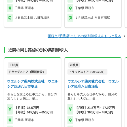
【年収】515万円～650万円
【年収】308万円～450万円
千葉県 匝瑳市
千葉県 匝瑳市
ＪＲ総武本線 八日市場駅
ＪＲ総武本線 八日市場駅
匝瑳市(千葉県)エリアの薬剤師求人をもっと見る
近隣の同じ路線の別の薬剤師求人
正社員
正社員
ドラッグストア（調剤併設）
ドラッグストア（OTCのみ）
ウエルシア薬局株式会社 ウエル
ウエルシア薬局株式会社 ウエル
シア匝瑳八日市場店
シア匝瑳八日市場店
暮らしを支える仕事だから、自分の
暮らしを支える仕事だから、自分の
暮らしも大切に。業…
暮らしも大切に。業…
【月収】33.5万円
【月収】21.5万円～27.0万円
【年収】515万円～650万円
【年収】308万円～450万円
千葉県 匝瑳市
千葉県 匝瑳市