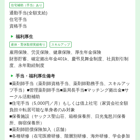
住宅補助（手当）あり
通勤手当(全額支給)
住宅手当
資格手当
福利厚生
産休・育休取得実績有り
スキルアップ
雇用保険、労災保険、健康保険、厚生年金保険
財形貯蓄、確定拠出年金401k、慶弔見舞金制度、社員割引制
度、永年勤続制度
手当・福利厚生備考
■薬剤師手当（薬剤師資格手当、薬剤師勤務手当、スキルアッ
プ手当）■管理薬剤師手当■薬局長手当■マッチング拠出金■サ
ークル活動補助
■住宅手当（5,000円／月）もしくは借上社宅（家賃会社全額
負担※転居可能な単身者のみ対象
■保養施設（ヤックス聖山荘、箱根保養所、日光鬼怒川保養
所、御宿保養所）
■薬剤師賠償保険加入（店舗）
■各種研修（在宅医療研修、階層別研修、海外研修、学会参加