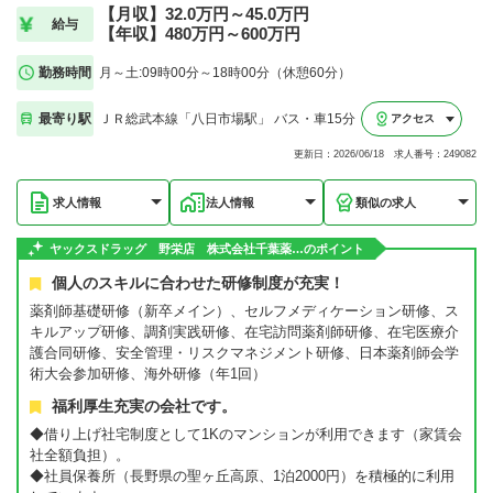
【月収】32.0万円～45.0万円
給与
【年収】480万円～600万円
勤務時間
月～土:09時00分～18時00分（休憩60分）
最寄り駅
ＪＲ総武本線「八日市場駅」 バス・車15分
アクセス
更新日：2026/06/18 求人番号：249082
求人情報
法人情報
類似の求人
ヤックスドラッグ 野栄店 株式会社千葉薬…のポイント
個人のスキルに合わせた研修制度が充実！
薬剤師基礎研修（新卒メイン）、セルフメディケーション研修、ス
キルアップ研修、調剤実践研修、在宅訪問薬剤師研修、在宅医療介
護合同研修、安全管理・リスクマネジメント研修、日本薬剤師会学
術大会参加研修、海外研修（年1回）
福利厚生充実の会社です。
◆借り上げ社宅制度として1Kのマンションが利用できます（家賃会
社全額負担）。
◆社員保養所（長野県の聖ヶ丘高原、1泊2000円）を積極的に利用