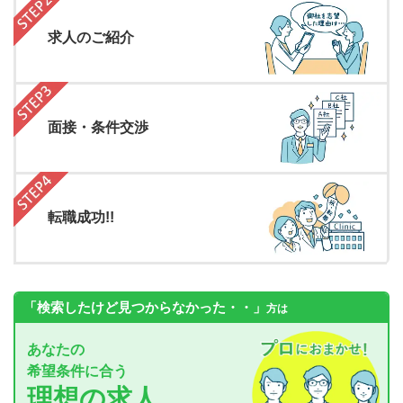
求人のご紹介
面接・条件交渉
転職成功!!
「検索したけど見つからなかった・・」
方は
あなたの
希望条件に合う
理想の求人