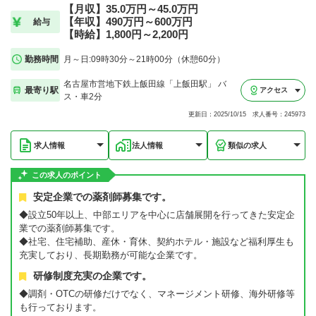
【月収】35.0万円～45.0万円
【年収】490万円～600万円
給与
【時給】1,800円～2,200円
勤務時間
月～日:09時30分～21時00分（休憩60分）
名古屋市営地下鉄上飯田線「上飯田駅」 バ
最寄り駅
アクセス
ス・車2分
更新日：2025/10/15 求人番号：245973
求人情報
法人情報
類似の求人
この求人のポイント
安定企業での薬剤師募集です。
◆設立50年以上、中部エリアを中心に店舗展開を行ってきた安定企
業での薬剤師募集です。
◆社宅、住宅補助、産休・育休、契約ホテル・施設など福利厚生も
充実しており、長期勤務が可能な企業です。
研修制度充実の企業です。
◆調剤・OTCの研修だけでなく、マネージメント研修、海外研修等
も行っております。