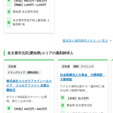
【年収】490万円～600万円
【時給】1,800円～2,200円
愛知県 名古屋市北区
名古屋市営地下鉄上飯田線 上
飯田駅 他
最近見た薬剤師求人をもっと見る
名古屋市北区(愛知県)エリアの薬剤師求人
正社員
正社員
病院・クリニック
ドラッグストア（調剤併設）
社会医療法人大真会 大隈病院
大隈病院
株式会社ココカラファインヘルス
ケア ココカラファイン 志賀公
アクセス便利な駅チカ！脳外科に強
園前店
みを持つ地域中核病…
ホワイト500認定のクリーンな環
【月収】25.3万円
境。身だしなみの自…
愛知県 名古屋市北区
【年収】430万円～560万円