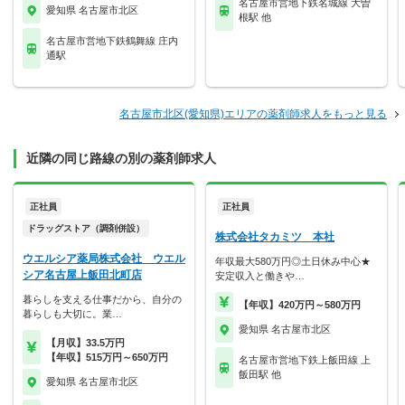
名古屋市営地下鉄名城線 大曽
愛知県 名古屋市北区
根駅 他
名古屋市営地下鉄鶴舞線 庄内
通駅
名古屋市北区(愛知県)エリアの薬剤師求人をもっと見る
近隣の同じ路線の別の薬剤師求人
正社員
正社員
ドラッグストア（調剤併設）
株式会社タカミツ 本社
ウエルシア薬局株式会社 ウエル
年収最大580万円◎土日休み中心★
シア名古屋上飯田北町店
安定収入と働きや…
暮らしを支える仕事だから、自分の
【年収】420万円～580万円
暮らしも大切に。業…
愛知県 名古屋市北区
【月収】33.5万円
【年収】515万円～650万円
名古屋市営地下鉄上飯田線 上
飯田駅 他
愛知県 名古屋市北区