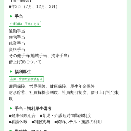
【賞与回数】
■年3回（7月、12月、3月）
手当
住宅補助（手当）あり
通勤手当
住宅手当
残業手当
資格手当
その他手当(地域手当、拘束手当)
借上げ寮について
福利厚生
産休・育休取得実績有り
雇用保険、労災保険、健康保険、厚生年金保険
財形貯蓄、社員持株会制度、社員割引制度、借り上げ社宅制
度
手当・福利厚生備考
■健康保険組合 ■育児・介護短時間勤務制度
■看護休暇 ■制服貸与 ■契約ホテル・施設の利用