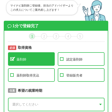
マイナビ薬剤師ご登録後、担当のアドバイザーより
この求人についてご案内差し上げます！
1分で登録完了
1
2
3
4
5
取得資格
必須
必須
薬剤師
認定薬剤師
薬剤師取得見込
登録販売者
取得予定年
希望の就業時期
必須
任意