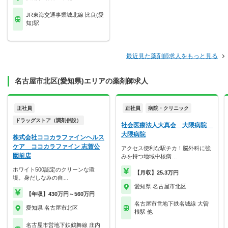
JR東海交通事業城北線 比良(愛
知)駅
最近見た薬剤師求人をもっと見る
名古屋市北区(愛知県)エリアの薬剤師求人
正社員
正社員
病院・クリニック
ドラッグストア（調剤併設）
社会医療法人大真会 大隈病院
大隈病院
株式会社ココカラファインヘルス
ケア ココカラファイン 志賀公
アクセス便利な駅チカ！脳外科に強
園前店
みを持つ地域中核病…
ホワイト500認定のクリーンな環
【月収】25.3万円
境。身だしなみの自…
愛知県 名古屋市北区
【年収】430万円～560万円
名古屋市営地下鉄名城線 大曽
愛知県 名古屋市北区
根駅 他
名古屋市営地下鉄鶴舞線 庄内