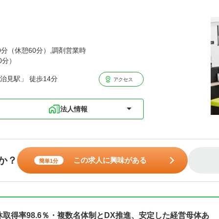
00分（休憩60分）,調剤営業時
0分）
治見駅」 徒歩14分
アクセス
法人情報
か？
この求人に興味がある
簡単1分
休取得率98.6％・複数名体制とDX推進、安定した経営母体あ