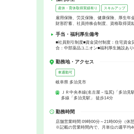
産休・育休取得実績有り
スキルアップ
雇用保険、労災保険、健康保険、厚生年
財形貯蓄、社員持株会制度、資格取得奨
手当・福利厚生備考
■社員割引制度■資金貸付制度：住宅資金
合：中部薬品ユニオン■福利厚生施設あり
勤務地・アクセス
車通勤可
岐阜県 多治見市
ＪＲ中央本線(名古屋－塩尻)「多治見駅
多線「多治見駅」 徒歩14分
勤務時間
店舗営業時間:09時00分～21時00分（休憩
※記載の営業時間内で、月単位の週平均4