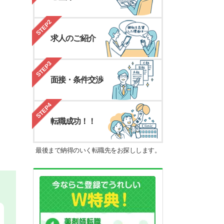
STEP2
求人のご紹介
STEP3
面接・条件交渉
STEP4
転職成功！！
最後まで納得のいく転職先をお探しします。