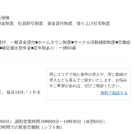
金保険
励金制度、社員割引制度、資金貸付制度、借り上げ社宅制度
貸付、一般資金貸付■ホームタウン制度■サークル活動補助制度■労働組
■確定拠出型年金■定年制あり：一律60歳
同じエリアで似た条件の求人や、同じ路線の
求人なども喜んでご紹介いたします。お悩み
やご希望があれば、ぜひご相談ください。
」 徒歩14分／ＪＲ太
無料で相談する
60分）,調剤営業時間:09時00分～19時30分（休憩60分）
0時間での変形労働制（シフト制）