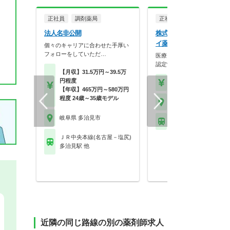
正社員
調剤薬局
正社員
調剤薬局
法人名非公開
株式会社アイセイ薬局 ア
イ薬局 滝呂店
個々のキャリアに合わせた手厚い
フォローをしていただ…
医療モール型を全国展開！研
認定制度が整い、年間…
【月収】31.5万円～39.5万
円程度
【年収】418万円～80
【年収】465万円～580万円
程度 24歳～35歳モデル
岐阜県 多治見市
岐阜県 多治見市
※お問い合わせくださ
ＪＲ中央本線(名古屋－塩尻)
多治見駅 他
近隣の同じ路線の別の薬剤師求人