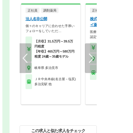
正社員
調剤薬局
正社員
調剤薬局
法人名非公開
株式会社アイセイ薬局 ア
イ薬局 金岡店
個々のキャリアに合わせた手厚い
フォローをしていただ…
医療モール型を全国展開！研
認定制度が整い、年間…
【月収】31.5万円～39.5万
円程度
【年収】418万円～80
【年収】465万円～580万円
程度 24歳～35歳モデル
岐阜県 多治見市
岐阜県 多治見市
ＪＲ中央本線(名古屋－
多治見駅 他
ＪＲ中央本線(名古屋－塩尻)
多治見駅 他
この求人と似た求人をチェック