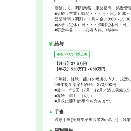
店舗にて、調剤業務・服薬指導・薬歴管理
■診療（営業）時間・・・月～日／9:00～21
営業時間（調剤）：月～金／9:00～19:30、
■休診（定休）日・・・調剤定休日：日、
■応需科目・・・心療内科、精神科
給与
年収650万円以上可
【月収】37.5万円
【年収】530万円～650万円
※年齢、経験、能力を考慮のうえ、規定
※6年制学部卒初任給：370,000円
■賞与：年2回（7月、12月／過去実績3.
■昇給：年1回（4月）
■月収に薬剤師手当を含みます。
手当
通勤手当(実費支給※片道2km以上) 残
福利厚生